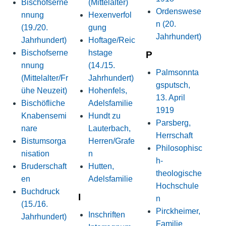
Bischofserne
(Mittelalter)
Ordenswese
nnung
Hexenverfol
n (20.
(19./20.
gung
Jahrhundert)
Jahrhundert)
Hoftage/Reic
Bischofserne
hstage
P
nnung
(14./15.
Palmsonnta
(Mittelalter/Fr
Jahrhundert)
gsputsch,
ühe Neuzeit)
Hohenfels,
13. April
Bischöfliche
Adelsfamilie
1919
Knabensemi
Hundt zu
Parsberg,
nare
Lauterbach,
Herrschaft
Bistumsorga
Herren/Grafe
Philosophisc
nisation
n
h-
Bruderschaft
Hutten,
theologische
en
Adelsfamilie
Hochschule
Buchdruck
I
n
(15./16.
Pirckheimer,
Inschriften
Jahrhundert)
Familie