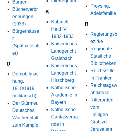
Interregnum
Burgen
Preysing,
Bücherverbr
K
Adelsfamilie
ennungen
Kabinett
R
(1933)
Held IV,
Bürgerhäuse
Regierungsb
1932-1933
r
ezirke
Kaiserliches
(Spätmittelalt
Regionale
Landgericht
er)
Staatliche
Graisbach
D
Bibliotheken
Kaiserliches
Reichsstifte
Landgericht
Demobilmac
in Franken
Hirschberg
hung,
Reichstagsw
Katholische
1918/1919
ahlkreise
Akademie in
(militärisch)
Ritterorden
Bayern
Der Stürmer.
vom
Katholische
Deutsches
Heiligen
Caritasverbä
Wochenblatt
Grab zu
nde in
zum Kampfe
Jerusalem