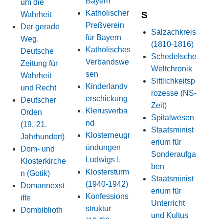
Bayern
um die
Katholischer
S
Wahrheit
Preßverein
Der gerade
Salzachkreis
für Bayern
Weg.
(1810-1816)
Katholisches
Deutsche
Schedelsche
Verbandswe
Zeitung für
Weltchronik
sen
Wahrheit
Sittlichkeitsp
Kinderlandv
und Recht
rozesse (NS-
erschickung
Deutscher
Zeit)
Klerusverba
Orden
Spitalwesen
nd
(19.-21.
Staatsminist
Klosterneugr
Jahrhundert)
erium für
ündungen
Dom- und
Sonderaufga
Ludwigs I.
Klosterkirche
ben
Klostersturm
n (Gotik)
Staatsminist
(1940-1942)
Domannexst
erium für
Konfessions
ifte
Unterricht
struktur
Dombiblioth
und Kultus