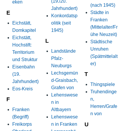
(19./20.
eken
(nach 1945)
Jahrhundert)
E
Städte in
Konkordatsp
Franken
Eichstätt,
olitik (seit
(Mittelalter/Fr
Domkapitel
1945)
ühe Neuzeit)
Eichstätt,
L
Städtische
Hochstift:
Unruhen
Landstände
Territorium
(Spätmittelalt
Pfalz-
und Struktur
er)
Neuburgs
Eisenbahn
Lechsgemün
T
(19.
d-Graisbach,
Jahrhundert)
Thingspiele
Grafen von
Eos-Kreis
Truhendinge
Lehenswese
F
n,
n in
Herren/Grafe
Franken
Altbayern
n von
(Begriff)
Lehenswese
U
Freikorps
n in Franken