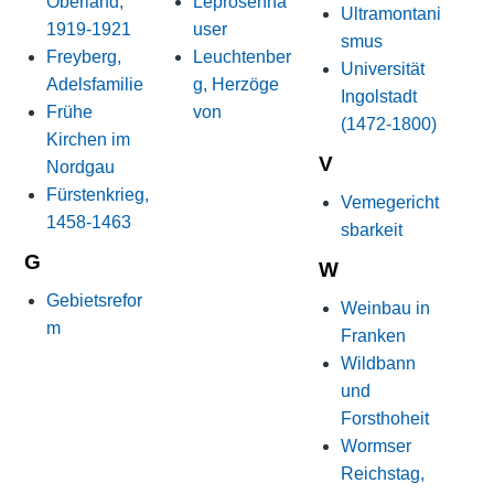
Oberland,
Leprosenhä
Ultramontani
1919-1921
user
smus
Freyberg,
Leuchtenber
Universität
Adelsfamilie
g, Herzöge
Ingolstadt
Frühe
von
(1472-1800)
Kirchen im
V
Nordgau
Fürstenkrieg,
Vemegericht
1458-1463
sbarkeit
G
W
Gebietsrefor
Weinbau in
m
Franken
Wildbann
und
Forsthoheit
Wormser
Reichstag,