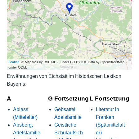
Leaflet
| © Map tiles by BSB MDZ, under CC BY 3.0. Data by OpenStreetMap,
under ODbL
Erwähnungen von Eichstätt im Historischen Lexikon
Bayerns:
A
G Fortsetzung
L Fortsetzung
Ablass
Gebsattel,
Literatur in
(Mittelalter)
Adelsfamilie
Franken
Absberg,
Geistliche
(Spätmittelalt
Adelsfamilie
Schulaufsich
er)