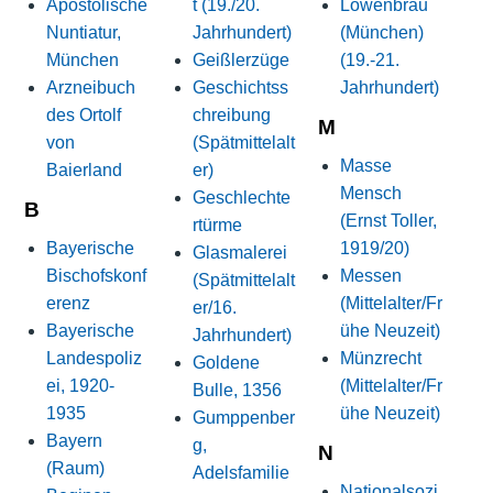
Apostolische
t (19./20.
Löwenbräu
Nuntiatur,
Jahrhundert)
(München)
München
Geißlerzüge
(19.-21.
Arzneibuch
Geschichtss
Jahrhundert)
des Ortolf
chreibung
M
von
(Spätmittelalt
Masse
Baierland
er)
Mensch
Geschlechte
B
(Ernst Toller,
rtürme
Bayerische
1919/20)
Glasmalerei
Bischofskonf
Messen
(Spätmittelalt
erenz
(Mittelalter/Fr
er/16.
Bayerische
ühe Neuzeit)
Jahrhundert)
Landespoliz
Münzrecht
Goldene
ei, 1920-
(Mittelalter/Fr
Bulle, 1356
1935
ühe Neuzeit)
Gumppenber
Bayern
g,
N
(Raum)
Adelsfamilie
Nationalsozi