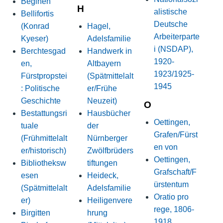
Beginen
H
alistische
Bellifortis
Deutsche
(Konrad
Hagel,
Arbeiterparte
Kyeser)
Adelsfamilie
i (NSDAP),
Berchtesgad
Handwerk in
1920-
en,
Altbayern
1923/1925-
Fürstpropstei
(Spätmittelalt
1945
: Politische
er/Frühe
Geschichte
Neuzeit)
O
Bestattungsri
Hausbücher
Oettingen,
tuale
der
Grafen/Fürst
(Frühmittelalt
Nürnberger
en von
er/historisch)
Zwölfbrüders
Oettingen,
Bibliotheksw
tiftungen
Grafschaft/F
esen
Heideck,
ürstentum
(Spätmittelalt
Adelsfamilie
Oratio pro
er)
Heiligenvere
rege, 1806-
Birgitten
hrung
1918