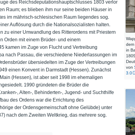
Zuge des Reichsdeputationshauptschlusses 1803 verlor
en Raum; es blieben ihm nur seine beiden Häuser in
Nutzungshinweise
es im mährisch-schlesischen Raum liegendes sog.
iner Auflösung durch die Nationalsozialisten halten.
n zu einer Umwandlung des Ritterordens mit Priestern
Wapp
len Orden mit einem Brüder- und einem
dem 
5 kamen im Zuge von Flucht und Vertreibung
in B
opa nach Passau, die verschiedene Niederlassungen im
1809
Deut
rdensbrüder übersiedelten im Zuge der Vertreibungen
von
49 einen Konvent in Darmstadt (Hessen). Zunächst
3.0
m Main (Hessen), ist aber seit 1998 im ehemaligen
ngesiedelt. 1990 gründeten die Brüder die
ranken-, Alten-, Behinderten-, Jugend- und Suchthilfe
fbau des Ordens war die Errichtung des
gehörige der Ordensgemeinschaft ohne Gelübde) unter
7) nach dem Zweiten Weltkrieg, das mehrere sog.