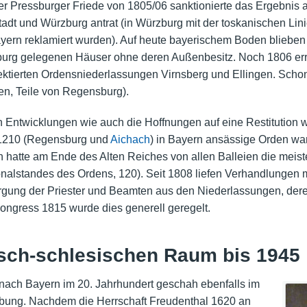
r Pressburger Friede von 1805/06 sanktionierte das Ergebnis a
tadt und
Würzburg
antrat (in Würzburg mit der toskanischen Li
yern reklamiert wurden). Auf heute bayerischem Boden blieben
urg
gelegenen Häuser ohne deren Außenbesitz. Noch 1806 err
ktierten Ordensniederlassungen Virnsberg und Ellingen. Scho
en, Teile von Regensburg).
en Entwicklungen wie auch die Hoffnungen auf eine Restitutio
t 1210 (Regensburg und
Aichach
) in Bayern ansässige Orden wa
 hatte am Ende des Alten Reiches von allen Balleien die meiste
nalstandes des Ordens, 120). Seit 1808 liefen Verhandlungen
rgung der Priester und Beamten aus den Niederlassungen, dere
ongress 1815 wurde dies generell geregelt.
sch-schlesischen Raum bis 1945
ach Bayern im 20. Jahrhundert geschah ebenfalls im
bung. Nachdem die Herrschaft Freudenthal 1620 an