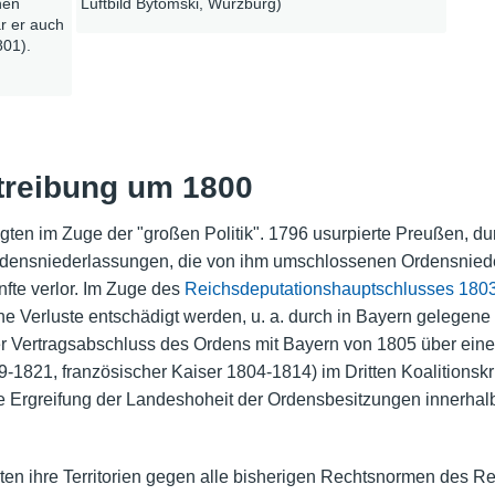
hen
Luftbild Bytomski, Würzburg)
r er auch
801).
treibung um 1800
ten im Zuge der "großen Politik". 1796 usurpierte Preußen, d
densniederlassungen, die von ihm umschlossenen Ordensniede
fte verlor. Im Zuge des
Reichsdeputationshauptschlusses 180
eine Verluste entschädigt werden, u. a. durch in Bayern gelegen
er Vertragsabschluss des Ordens mit Bayern von 1805 über eine
-1821, französischer Kaiser 1804-1814) im Dritten Koalitionsk
rgreifung der Landeshoheit der Ordensbesitzungen innerhalb
en ihre Territorien gegen alle bisherigen Rechtsnormen des 