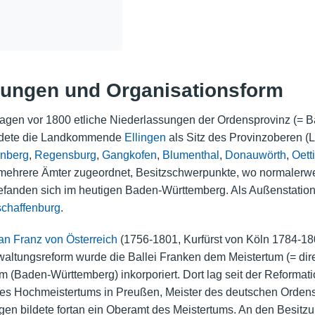
sungen und Organisationsform
agen vor 1800 etliche Niederlassungen der Ordensprovinz (= Ba
ildete die Landkommende
Ellingen
als Sitz des Provinzoberen (
nberg
,
Regensburg
,
Gangkofen
,
Blumenthal
,
Donauwörth
,
Oett
r mehrere Ämter zugeordnet, Besitzschwerpunkte, wo normalerwei
efanden sich im heutigen Baden-Württemberg. Als Außenstation
chaffenburg
.
an Franz von Österreich
(1756-1801, Kurfürst von Köln 1784-1
waltungsreform wurde die Ballei Franken dem Meistertum (= dir
(Baden-Württemberg) inkorporiert. Dort lag seit der Reformation
des Hochmeistertums in Preußen, Meister des deutschen Orden
gen bildete fortan ein Oberamt des Meistertums. An den Besitz