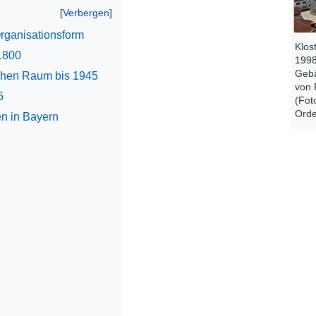
rganisationsform
Klos
1800
1998
Gebä
chen Raum bis 1945
von 
5
(Fot
Orde
n in Bayern