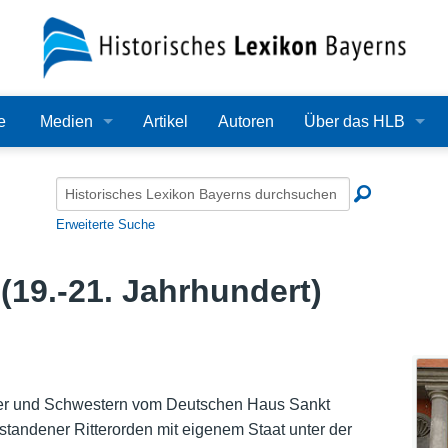
e
Medien
Artikel
Autoren
Über das HLB
Bilder
Lexikon
Audio
Redaktion
Erweiterte Suche
Video
Träger
(19.-21. Jahrhundert)
PDF
Wissenschaftlicher B
Alle Dateien
Bearbeitungsstand
Zehn Jahre HLB
er und Schwestern vom Deutschen Haus Sankt
tstandener Ritterorden mit eigenem Staat unter der
Häufige Fragen