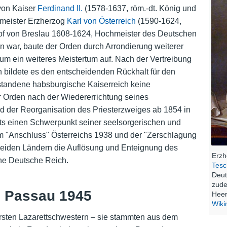
 von Kaiser
Ferdinand II.
(1578-1637, röm.-dt. König und
chmeister Erzherzog
Karl von Österreich
(1590-1624,
of von Breslau 1608-1624, Hochmeister des Deutschen
 war, baute der Orden durch Arrondierung weiterer
m ein weiteres Meistertum auf. Nach der Vertreibung
bildete es den entscheidenden Rückhalt für den
standene habsburgische Kaiserreich keine
er Orden nach der Wiedererrichtung seines
 der Reorganisation des Priesterzweiges ab 1854 in
rts einen Schwerpunkt seiner seelsorgerischen und
 dem "Anschluss" Österreichs 1938 und der "Zerschlagung
 beiden Ländern die Auflösung und Enteignung des
Erz
che Deutsche Reich.
Tes
Deut
zude
n Passau 1945
Heer
Wik
rsten Lazarettschwestern – sie stammten aus dem