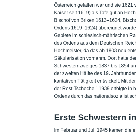
Österreich gefallen war und sie 1621
Kaiser seit 1619) als Tafelgut an Ho
Bischof von Brixen 1613–1624, Bisch
Ordens 1619–1624) übereignet worden
Gebiete im schlesisch-mährischen Rau
des Ordens aus dem Deutschen Reich 
Hochmeister, da das ab 1803 neu ent
Säkularisation vornahm. Dort hatte d
Schwesternzweiges 1837 bis 1854 und
der zweiten Hälfte des 19. Jahrhunde
karitativen Tätigkeit entwickelt. Mit
der Rest-Tschechei" 1939 erfolgte in
Ordens durch das nationalsozialistis
Erste Schwestern i
Im Februar und Juli 1945 kamen die e