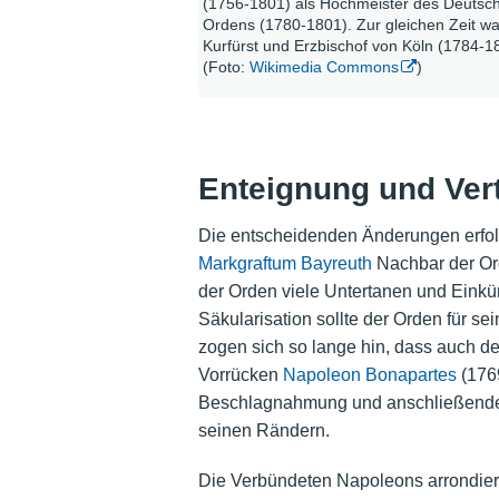
(1756-1801) als Hochmeister des Deutsc
Ordens (1780-1801). Zur gleichen Zeit wa
Kurfürst und Erzbischof von Köln (1784-1
(Foto:
Wikimedia Commons
)
Enteignung und Ver
Die entscheidenden Änderungen erfolg
Markgraftum Bayreuth
Nachbar der Or
der Orden viele Untertanen und Einkün
Säkularisation sollte der Orden für s
zogen sich so lange hin, dass auch d
Vorrücken
Napoleon Bonapartes
(1769
Beschlagnahmung und anschließende E
seinen Rändern.
Die Verbündeten Napoleons arrondiert