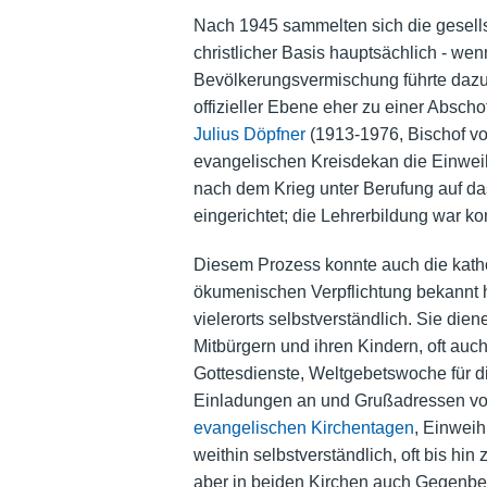
Nach 1945 sammelten sich die gesellsch
christlicher Basis hauptsächlich - we
Bevölkerungsvermischung führte dazu,
offizieller Ebene eher zu einer Abschot
Julius Döpfner
(1913-1976, Bischof vo
evangelischen Kreisdekan die Einweih
nach dem Krieg unter Berufung auf da
eingerichtet; die Lehrerbildung war ko
Diesem Prozess konnte auch die katho
ökumenischen Verpflichtung bekannt 
vielerorts selbstverständlich. Sie die
Mitbürgern und ihren Kindern, oft au
Gottesdienste, Weltgebetswoche für d
Einladungen an und Grußadressen von
evangelischen Kirchentagen
, Einwei
weithin selbstverständlich, oft bis 
aber in beiden Kirchen auch Gegenbe