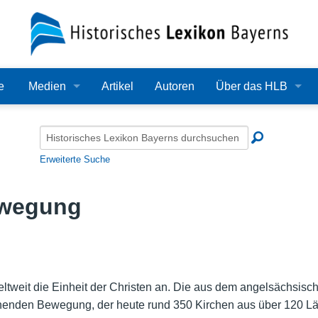
e
Medien
Artikel
Autoren
Über das HLB
Bilder
Lexikon
Audio
Redaktion
Erweiterte Suche
Video
Träger
wegung
PDF
Wissenschaftlicher B
Alle Dateien
Bearbeitungsstand
Zehn Jahre HLB
tweit die Einheit der Christen an. Die aus dem angelsächsi
nnenden Bewegung, der heute rund 350 Kirchen aus über 120 L
Häufige Fragen