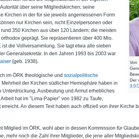
Autorität über seine Mitgliedskirchen; seine
e Kirchen in der für sie jeweils angemessenen Form
können nur Kirchen sein, nicht Einzelpersonen oder
rund 350 Kirchen aus über 120 Ländern; die meisten
 orthodox geprägt. Sie repräsentieren über 400 Mio.
st die Vollversammlung. Sie tagt etwa alle sieben
der Generalsekretär. In den Jahren 1993 bis 2003 war
aiser
(geb. 1938).
Von 
Gene
Bewe
ich im ÖRK theologische und
sozialpolitische
Der 
 Mehrheit der Kirchen südlicher Hemisphäre haben in
3.0
Unterdrückung, Ausbeutung und Armut erhebliches
rbeit hat im "Lima-Papier" von 1982 zu Taufe,
reicht. An diesem Text haben auch offiziell von ihrer Kirche 
cht Mitglied im ÖRK, wohl aber in dessen Kommission für Glau
e, mehr noch die Zahl ihrer Mitglieder, die jene aller Mitglie