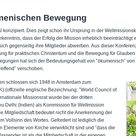
umenischen Bewegung
konzipiert. Dies zeigt schon ihr Ursprung in der Weltmissions
kenntnis, dass der Erfolg der Mission erheblich beeinträchtigt 
ich gegenseitig ihre Mitglieder abwerben. Aus dieser Konferenz 
gung für praktisches Christentum und die Bewegung für Glauben
ungen hat sich der Bedeutungsgehalt von "ökumenisch" von "w
treffend" verschoben.
en schlossen sich 1948 in Amsterdam zum
 (offizielle englische Bezeichnung: "World Council of
ationale Missionsrat wurde bei der dritten
 Delhi (Indien) als Kommission für Weltmission
Die Mitgliedschaft bedeutet nicht die Anerkennung der
m Vollsinn des Wortes. Gefordert ist lediglich die
 Elemente von Kirche verwirklicht sind und "dass die
fassender ist als die Mitgliedschaft in der eigenen