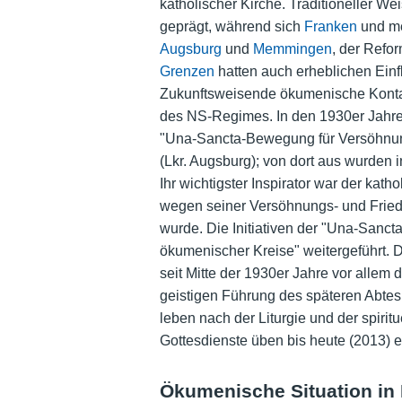
katholischer Kirche. Traditioneller We
geprägt, während sich
Franken
und me
Augsburg
und
Memmingen
, der Refo
Grenzen
hatten auch erheblichen Einfl
Zukunftsweisende ökumenische Kontak
des NS-Regimes. In den 1930er Jahren
"Una-Sancta-Bewegung für Versöhnung
(Lkr. Augsburg); von dort aus wurden i
Ihr wichtigster Inspirator war der kath
wegen seiner Versöhnungs- und Friede
wurde. Die Initiativen der "Una-Sanct
ökumenischer Kreise" weitergeführt. 
seit Mitte der 1930er Jahre vor allem 
geistigen Führung des späteren Abte
leben nach der Liturgie und der spirit
Gottesdienste üben bis heute (2013) 
Ökumenische Situation in