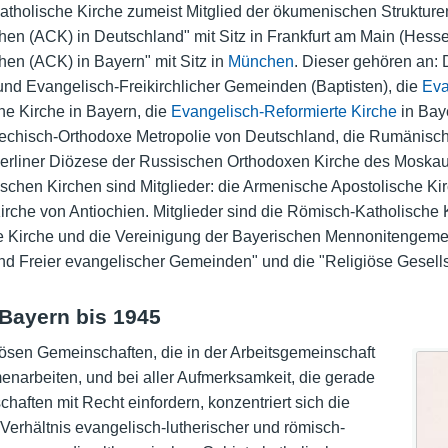
atholische Kirche zumeist Mitglied der ökumenischen Strukturen.
chen (ACK) in Deutschland" mit Sitz in Frankfurt am Main (Hess
hen (ACK) in Bayern" mit Sitz in
München
. Dieser gehören an: D
und Evangelisch-Freikirchlicher Gemeinden (Baptisten), die
Eva
he Kirche in Bayern, die
Evangelisch-Reformierte Kirche
in Bay
Griechisch-Orthodoxe Metropolie von Deutschland, die Rumänisch
erliner Diözese der Russischen Orthodoxen Kirche des Moskaue
ischen Kirchen sind Mitglieder: die Armenische Apostolische Ki
rche von Antiochien. Mitglieder sind die Römisch-Katholische 
e Kirche und die Vereinigung der Bayerischen Mennonitengemei
nd Freier evangelischer Gemeinden" und die "Religiöse Gesells
Bayern bis 1945
igiösen Gemeinschaften, die in der Arbeitsgemeinschaft
enarbeiten, und bei aller Aufmerksamkeit, die gerade
haften mit Recht einfordern, konzentriert sich die
Verhältnis evangelisch-lutherischer und römisch-