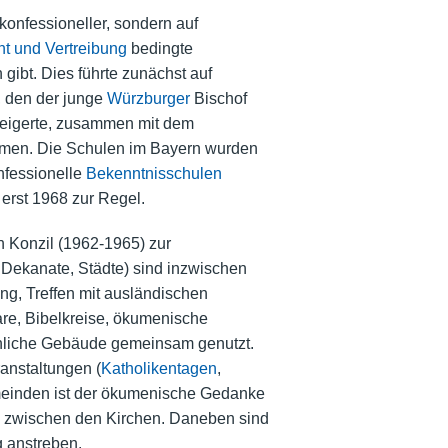
konfessioneller, sondern auf
ht und Vertreibung
bedingte
ibt. Dies führte zunächst auf
t, den der junge
Würzburger
Bischof
weigerte, zusammen mit dem
hmen. Die Schulen im Bayern wurden
nfessionelle
Bekenntnisschulen
erst 1968 zur Regel.
n Konzil (1962-1965) zur
Dekanate, Städte) sind inzwischen
ung, Treffen mit ausländischen
are, Bibelkreise, ökumenische
rchliche Gebäude gemeinsam genutzt.
anstaltungen (
Katholikentagen
,
emeinden ist der ökumenische Gedanke
de zwischen den Kirchen. Daneben sind
 anstreben.