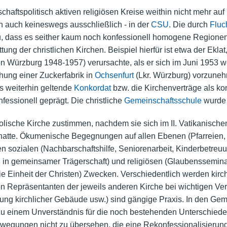
aftspolitisch aktiven religiösen Kreise weithin nicht mehr auf 
nn auch keineswegs ausschließlich - in der
CSU
. Die durch
Fluc
 dass es seither kaum noch konfessionell homogene Regionen g
tung der christlichen Kirchen. Beispiel hierfür ist etwa der Ekla
n Würzburg 1948-1957) verursachte, als er sich im Juni 1953 
ung einer Zuckerfabrik in
Ochsenfurt
(Lkr. Würzburg) vorzune
s weiterhin geltende
Konkordat
bzw. die Kirchenverträge als ko
nfessionell geprägt. Die christliche
Gemeinschaftsschule
wurde 
lische Kirche zustimmen, nachdem sie sich im II. Vatikanische
hatte. Ökumenische Begegnungen auf allen Ebenen (Pfarreien, 
nen sozialen (Nachbarschaftshilfe, Seniorenarbeit, Kinderbetreu
ch in gemeinsamer Trägerschaft) und religiösen (Glaubenssemin
ie Einheit der Christen) Zwecken. Verschiedentlich werden ki
 Repräsentanten der jeweils anderen Kirche bei wichtigen Ver
hung kirchlicher Gebäude usw.) sind gängige Praxis. In den G
hin zu einem Unverständnis für die noch bestehenden Unterschie
wegungen nicht zu übersehen, die eine Rekonfessionalisierung