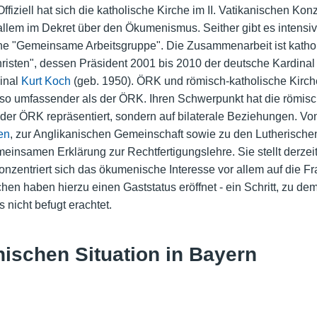
. Offiziell hat sich die katholische Kirche im II. Vatikanischen 
 allem im Dekret über den Ökumenismus. Seither gibt es inte
ine "Gemeinsame Arbeitsgruppe". Die Zusammenarbeit ist katho
Christen", dessen Präsident 2001 bis 2010 der deutsche Kardina
inal
Kurt Koch
(geb. 1950). ÖRK und römisch-katholische Kirche
o umfassender als der ÖRK. Ihren Schwerpunkt hat die römisch-
e der ÖRK repräsentiert, sondern auf bilaterale Beziehungen. V
en
, zur Anglikanischen Gemeinschaft sowie zu den Lutherischen 
insamen Erklärung zur Rechtfertigungslehre. Sie stellt derzei
nzentriert sich das ökumenische Interesse vor allem auf die F
hen haben hierzu einen Gaststatus eröffnet - ein Schritt, zu de
s nicht befugt erachtet.
ischen Situation in Bayern