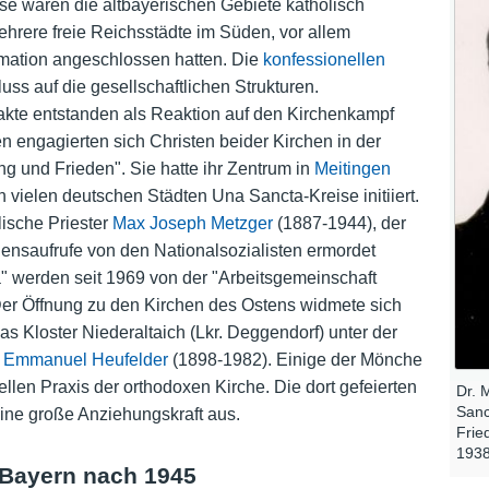
ise waren die altbayerischen Gebiete katholisch
hrere freie Reichsstädte im Süden, vor allem
rmation angeschlossen hatten. Die
konfessionellen
uss auf die gesellschaftlichen Strukturen.
te entstanden als Reaktion auf den Kirchenkampf
 engagierten sich Christen beider Kirchen in der
 und Frieden". Sie hatte ihr Zentrum in
Meitingen
n vielen deutschen Städten Una Sancta-Kreise initiiert.
olische Priester
Max Joseph Metzger
(1887-1944), der
nsaufrufe von den Nationalsozialisten ermordet
a" werden seit 1969 von der "Arbeitsgemeinschaft
Der Öffnung zu den Kirchen des Ostens widmete sich
das Kloster Niederaltaich (Lkr. Deggendorf) unter der
s
Emmanuel Heufelder
(1898-1982). Einige der Mönche
uellen Praxis der orthodoxen Kirche. Die dort gefeierten
Dr. 
Sanc
eine große Anziehungskraft aus.
Frie
1938
 Bayern nach 1945