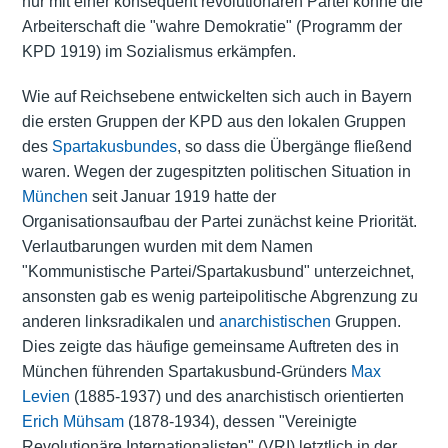
nur mit einer konsequent revolutionären Partei könne die
Arbeiterschaft die "wahre Demokratie" (Programm der
KPD 1919) im Sozialismus erkämpfen.
Wie auf Reichsebene entwickelten sich auch in Bayern
die ersten Gruppen der KPD aus den lokalen Gruppen
des
Spartakusbundes
, so dass die Übergänge fließend
waren. Wegen der zugespitzten politischen Situation in
München
seit Januar 1919 hatte der
Organisationsaufbau der Partei zunächst keine Priorität.
Verlautbarungen wurden mit dem Namen
"Kommunistische Partei/Spartakusbund" unterzeichnet,
ansonsten gab es wenig parteipolitische Abgrenzung zu
anderen linksradikalen und
anarchistischen
Gruppen.
Dies zeigte das häufige gemeinsame Auftreten des in
München führenden Spartakusbund-Gründers
Max
Levien
(1885-1937) und des anarchistisch orientierten
Erich Mühsam
(1878-1934), dessen "Vereinigte
Revolutionäre Internationalisten" (VRI) letztlich in der