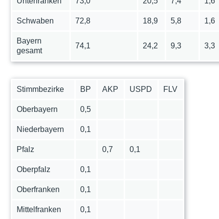
Unterfranken
73,0
20,5
7,4
1,6
Schwaben
72,8
18,9
5,8
1,6
Bayern
74,1
24,2
9,3
3,3
gesamt
Stimmbezirke
BP
AKP
USPD
FLV
Oberbayern
0,5
Niederbayern
0,1
Pfalz
0,7
0,1
Oberpfalz
0,1
Oberfranken
0,1
Mittelfranken
0,1