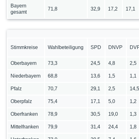
Bayern
71,8
32,9
17,2
17,1
gesamt
Stimmkreise
Wahlbeteiligung
SPD
DNVP
DV
Oberbayern
73,3
24,5
4,8
2,5
Niederbayern
68,8
13,6
1,5
1,1
Pfalz
70,7
29,1
2,5
14,
Oberpfalz
75,4
17,1
5,0
1,2
Oberfranken
78,9
30,5
19,0
1,3
Mittelfranken
79,9
31,4
24,4
1,8