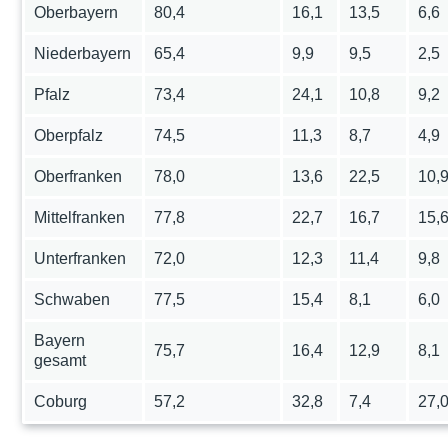
Oberbayern
80,4
16,1
13,5
6,6
Niederbayern
65,4
9,9
9,5
2,5
Pfalz
73,4
24,1
10,8
9,2
Oberpfalz
74,5
11,3
8,7
4,9
Oberfranken
78,0
13,6
22,5
10,
Mittelfranken
77,8
22,7
16,7
15,
Unterfranken
72,0
12,3
11,4
9,8
Schwaben
77,5
15,4
8,1
6,0
Bayern
75,7
16,4
12,9
8,1
gesamt
Coburg
57,2
32,8
7,4
27,