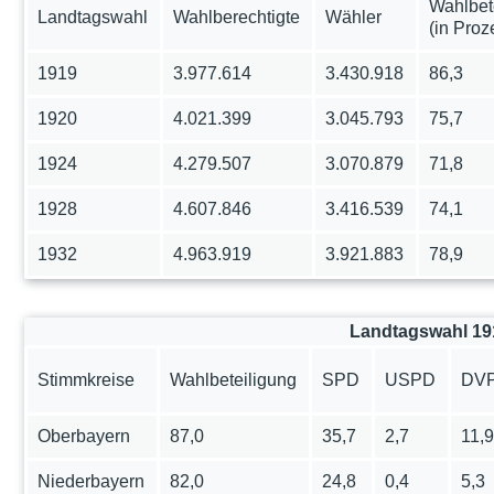
Wahlbet
Landtagswahl
Wahlberechtigte
Wähler
(in Proz
1919
3.977.614
3.430.918
86,3
1920
4.021.399
3.045.793
75,7
1924
4.279.507
3.070.879
71,8
1928
4.607.846
3.416.539
74,1
1932
4.963.919
3.921.883
78,9
Landtagswahl 19
Stimmkreise
Wahlbeteiligung
SPD
USPD
DV
Oberbayern
87,0
35,7
2,7
11,
Niederbayern
82,0
24,8
0,4
5,3