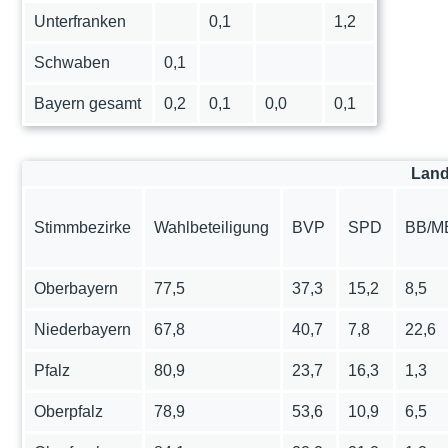
Unterfranken
0,1
1,2
Schwaben
0,1
Bayern gesamt
0,2
0,1
0,0
0,1
Land
Stimmbezirke
Wahlbeteiligung
BVP
SPD
BB/M
Oberbayern
77,5
37,3
15,2
8,5
Niederbayern
67,8
40,7
7,8
22,6
Pfalz
80,9
23,7
16,3
1,3
Oberpfalz
78,9
53,6
10,9
6,5