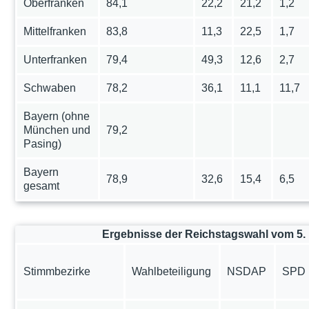
Oberfranken
84,1
22,2
21,2
1,2
Mittelfranken
83,8
11,3
22,5
1,7
Unterfranken
79,4
49,3
12,6
2,7
Schwaben
78,2
36,1
11,1
11,7
Bayern (ohne
München und
79,2
Pasing)
Bayern
78,9
32,6
15,4
6,5
gesamt
Ergebnisse der Reichstagswahl vom 5.
Stimmbezirke
Wahlbeteiligung
NSDAP
SPD