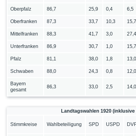
Oberpfalz
86,7
25,9
0,4
6,5
Oberfranken
87,3
33,7
10,3
15,
Mittelfranken
88,3
41,7
3,0
27,
Unterfranken
86,9
30,7
1,0
15,
Pfalz
81,1
38,0
1,8
13,
Schwaben
88,0
24,3
0,8
12,
Bayern
86,3
33,0
2,5
14,
gesamt
Landtagswahlen 1920 (inklusive
Stimmkreise
Wahlbeteiligung
SPD
USPD
DV