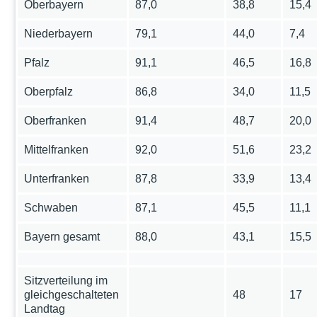
Oberbayern
87,0
38,8
15,4
Niederbayern
79,1
44,0
7,4
Pfalz
91,1
46,5
16,8
Oberpfalz
86,8
34,0
11,5
Oberfranken
91,4
48,7
20,0
Mittelfranken
92,0
51,6
23,2
Unterfranken
87,8
33,9
13,4
Schwaben
87,1
45,5
11,1
Bayern gesamt
88,0
43,1
15,5
Sitzverteilung im
gleichgeschalteten
48
17
Landtag