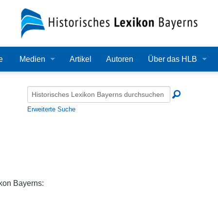
e
Medien
Artikel
Autoren
Über das HLB
Bilder
Lexikon
Audio
Redaktion
Erweiterte Suche
Video
Träger
PDF
Wissenschaftlicher B
Alle Dateien
Bearbeitungsstand
ikon Bayerns:
Zehn Jahre HLB
Häufige Fragen