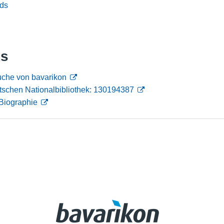
ds
Nutzungshinweise
ks
uche von bavarikon
tschen Nationalbibliothek: 130194387
Biographie