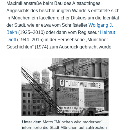
Maximilianstraße beim Bau des Altstadtringes.
Angesichts des beschleunigten Wandels entfaltete sich
in München ein facettenreicher Diskurs um die Identität
der Stadt, wie er etwa vom Schriftsteller
Wolfgang J.
Bekh
(1925–2010) oder dann vom Regisseur
Helmut
Dietl
(1944–2015) in der Fernsehserie „Münchner
Geschichten“ (1974) zum Ausdruck gebracht wurde.
Unter dem Motto "München wird moderner"
informierte die Stadt München auf zahlreichen