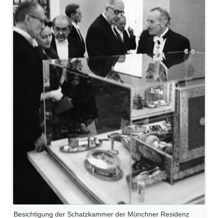
Besichtigung der Schatzkammer der Münchner Residenz