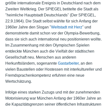
größte internationale Ereignis in Deutschland nach dem
Zweiten Weltkrieg. Der SPIEGEL betitelte die Stadt als
"heimliche Hauptstadt Deutschlands" (Der SPIEGEL,
22.9.1964). Die Stadt selbst wählte für sich Anfang der
1960er Jahre den Slogan "
Weltstadt mit Herz
" und
demonstrierte damit schon vor der Olympia-Bewerbung,
dass sie sich auch international neu positionieren wollte.
Im Zusammenhang mit den Olympischen Spielen
entdeckte München auch die Vielfalt der städtischen
Gesellschaft neu. Menschen aus anderen
Herkunftsländern, sogenannte
Gastarbeiter
, an den
vielen Baustellen oder Hostessen mit interkultureller und
Fremdsprachenkompetenz erfuhren eine neue
Wertschätzung.
Infolge eines starken Zuzugs und mit der zunehmenden
Motorisierung war München Anfang der 1960er Jahre an
die Kapazitätsgrenzen seiner öffentlichen Infrastrukturen