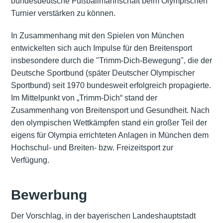
bundesdeutsche Fußballmannschaft beim Olympischen
Turnier verstärken zu können.
In Zusammenhang mit den Spielen von München
entwickelten sich auch Impulse für den Breitensport
insbesondere durch die "Trimm-Dich-Bewegung", die der
Deutsche Sportbund (später Deutscher Olympischer
Sportbund) seit 1970 bundesweit erfolgreich propagierte.
Im Mittelpunkt von „Trimm-Dich“ stand der
Zusammenhang von Breitensport und Gesundheit. Nach
den olympischen Wettkämpfen stand ein großer Teil der
eigens für Olympia errichteten Anlagen in München dem
Hochschul- und Breiten- bzw. Freizeitsport zur
Verfügung.
Bewerbung
Der Vorschlag, in der bayerischen Landeshauptstadt