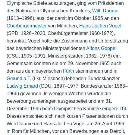
Olympische Spiele auszutragen, ging vom Präsidenten
des Nationalen Olympischen Komitees,
Willi Daume
(1913–1996), aus, der damit im Oktober 1965 an den
Oberbürgermeister
von München,
Hans-Jochen Vogel
(SPD, 1926–2020, Oberbürgermeister 1960-1972),
herantrat. Vogel holte die Zustimmung und Unterstützung
des bayerischen Ministerpräsidenten
Alfons Goppel
(CSU, 1905–1991, Ministerpräsident 1962–1978) ein.
Gemeinsam konnten sie am 29. November 1965 auch
den aus dem bayerischen
Fürth
stammenden und in
Gmund a.T.
(Lkr. Miesbach) lebenden Bundeskanzler
Ludwig Erhard
(CDU, 1897–1977, Bundeskanzler 1963–
1966) gewinnen. In wenigen Wochen wurden die
Bewerbungsunterlagen ausgearbeitet und am 31.
Dezember 1965 beim Olympischen Komitee eingereicht.
Dieses entschied sich nach kurzen Präsentationen durch
Willi Daume und Hans-Jochen Vogel am 26. April 1966
in Rom für München, vor den Bewerbungen aus Detroit,