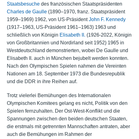
Staatsbesuche
des französischen Staatspräsidenten
Charles de Gaulle
(1890–1970, franz. Staatspräsident
1959–1969) 1962, von US-Präsident
John F. Kennedy
(1917–1963, US-Präsident 1961–1963) 1963 und
schließlich von Königin
Elisabeth II.
(1926-2022, Königin
von Großbritannien und Nordirland seit 1952) 1965 in
Westdeutschland demonstrierten, wobei De Gaulle und
Elisabeth II. auch in München bejubelt werden konnten.
Nach den Olympischen Spielen nahmen die Vereinten
Nationen am 18. September 1973 die Bundesrepublik
und die DDR in ihre Reihen auf.
Trotz vielerlei Bemühungen des Internationalen
Olympischen Komitees gelang es nicht, Politik von den
Spielen fernzuhalten. Der Ost-West-Konflikt und die
Spannungen zwischen den beiden deutschen Staaten,
die erstmals mit getrennten Mannschaften antraten, aber
auch die Bemühungen im Rahmen der