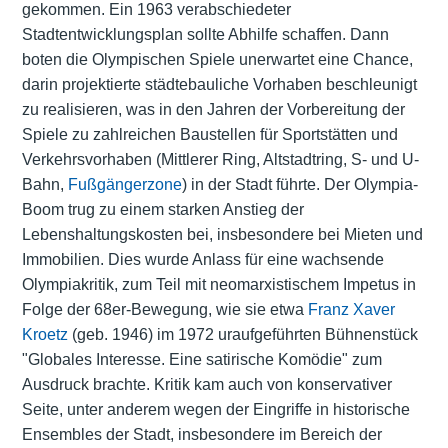
gekommen. Ein 1963 verabschiedeter
Stadtentwicklungsplan sollte Abhilfe schaffen. Dann
boten die Olympischen Spiele unerwartet eine Chance,
darin projektierte städtebauliche Vorhaben beschleunigt
zu realisieren, was in den Jahren der Vorbereitung der
Spiele zu zahlreichen Baustellen für Sportstätten und
Verkehrsvorhaben (Mittlerer Ring, Altstadtring, S- und U-
Bahn,
Fußgängerzone
) in der Stadt führte. Der Olympia-
Boom trug zu einem starken Anstieg der
Lebenshaltungskosten bei, insbesondere bei Mieten und
Immobilien. Dies wurde Anlass für eine wachsende
Olympiakritik, zum Teil mit neomarxistischem Impetus in
Folge der 68er-Bewegung, wie sie etwa
Franz Xaver
Kroetz
(geb. 1946) im 1972 uraufgeführten Bühnenstück
"Globales Interesse. Eine satirische Komödie" zum
Ausdruck brachte. Kritik kam auch von konservativer
Seite, unter anderem wegen der Eingriffe in historische
Ensembles der Stadt, insbesondere im Bereich der