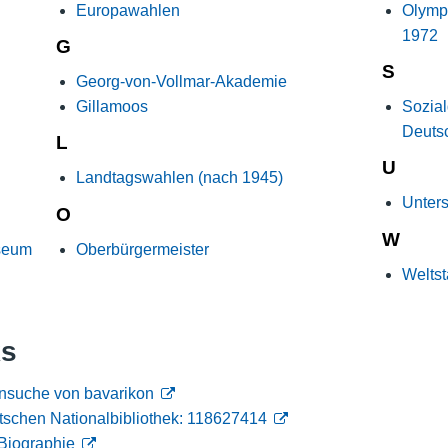
Europawahlen
Olymp
Nutzungshinweise
1972
G
S
Georg-von-Vollmar-Akademie
Gillamoos
Sozial
Deuts
L
U
Landtagswahlen (nach 1945)
Unter
O
W
seum
Oberbürgermeister
Weltst
ks
nsuche von bavarikon
tschen Nationalbibliothek: 118627414
Biographie