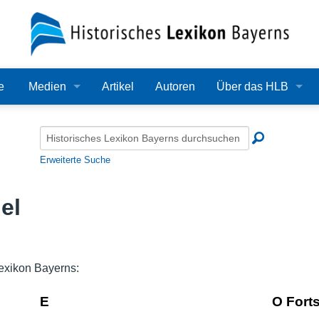
e
Medien
Artikel
Autoren
Über das HLB
Bilder
Lexikon
Audio
Redaktion
Erweiterte Suche
Video
Träger
el
PDF
Wissenschaftlicher B
Alle Dateien
Bearbeitungsstand
exikon Bayerns:
Zehn Jahre HLB
E
O Fort
Häufige Fragen