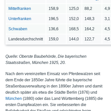
Mittelfranken
158,9
125,0
88,2
4,9
Unterfranken
196,5
152,0
148,3
3,1
Schwaben
136,6
168,5
164,2
4,5
Landesdurchschnitt
159,0
144,0
122,7
4,5
Quelle: Oberste Baubehörde, Die bayerischen
Staatsstraßen, München 1925, 20.
Nach dem vereinzelten Einsatz von Pferdewalzen seit
dem Ende der 1850er Jahre führte die bayerische
Straßenbauverwaltung in den 1890er Jahren und damit
deutlich später als etwa die Städte Berlin (1876) und
München
(1880) oder das Land Württemberg (1885) die
ersten Dampfwalzen ein. Sie verbesserten die
Befahrbarkeit der Straßen und erleichterten beim