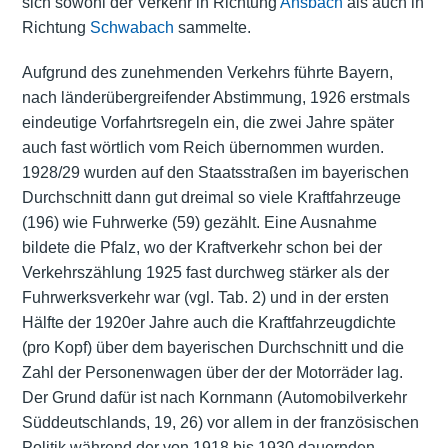
sich sowohl der Verkehr in Richtung
Ansbach
als auch in
Richtung
Schwabach
sammelte.
Aufgrund des zunehmenden Verkehrs führte Bayern,
nach länderübergreifender Abstimmung, 1926 erstmals
eindeutige Vorfahrtsregeln ein, die zwei Jahre später
auch fast wörtlich vom Reich übernommen wurden.
1928/29 wurden auf den Staatsstraßen im bayerischen
Durchschnitt dann gut dreimal so viele Kraftfahrzeuge
(196) wie Fuhrwerke (59) gezählt. Eine Ausnahme
bildete die Pfalz, wo der Kraftverkehr schon bei der
Verkehrszählung 1925 fast durchweg stärker als der
Fuhrwerksverkehr war (vgl. Tab. 2) und in der ersten
Hälfte der 1920er Jahre auch die Kraftfahrzeugdichte
(pro Kopf) über dem bayerischen Durchschnitt und die
Zahl der Personenwagen über der der Motorräder lag.
Der Grund dafür ist nach Kornmann (Automobilverkehr
Süddeutschlands, 19, 26) vor allem in der französischen
Politik während der von 1918 bis 1930 dauernden