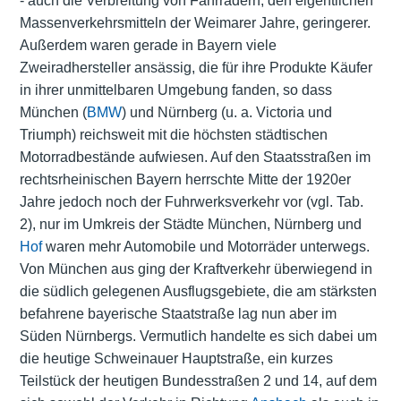
- auch die Verbreitung von Fahrrädern, den eigentlichen
Massenverkehrsmitteln der Weimarer Jahre, geringerer.
Außerdem waren gerade in Bayern viele
Zweiradhersteller ansässig, die für ihre Produkte Käufer
in ihrer unmittelbaren Umgebung fanden, so dass
München (
BMW
) und Nürnberg (u. a. Victoria und
Triumph) reichsweit mit die höchsten städtischen
Motorradbestände aufwiesen. Auf den Staatsstraßen im
rechtsrheinischen Bayern herrschte Mitte der 1920er
Jahre jedoch noch der Fuhrwerksverkehr vor (vgl. Tab.
2), nur im Umkreis der Städte München, Nürnberg und
Hof
waren mehr Automobile und Motorräder unterwegs.
Von München aus ging der Kraftverkehr überwiegend in
die südlich gelegenen Ausflugsgebiete, die am stärksten
befahrene bayerische Staatstraße lag nun aber im
Süden Nürnbergs. Vermutlich handelte es sich dabei um
die heutige Schweinauer Hauptstraße, ein kurzes
Teilstück der heutigen Bundesstraßen 2 und 14, auf dem