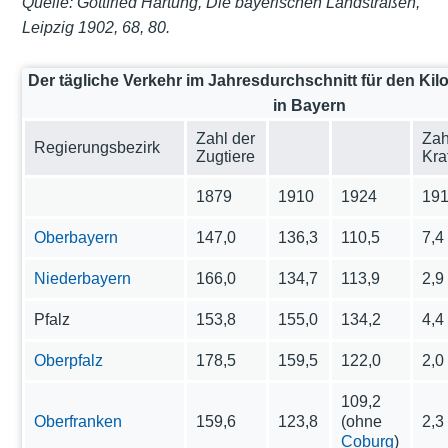
Quelle: Gottfried Hartung, Die bayerischen Landstraßen,
Leipzig 1902, 68, 80.
Der tägliche Verkehr im Jahresdurchschnitt für den Kil
in Bayern
Zahl der
Zah
Regierungsbezirk
Zugtiere
Kra
1879
1910
1924
19
Oberbayern
147,0
136,3
110,5
7,4
Niederbayern
166,0
134,7
113,9
2,9
Pfalz
153,8
155,0
134,2
4,4
Oberpfalz
178,5
159,5
122,0
2,0
109,2
Oberfranken
159,6
123,8
(ohne
2,3
Coburg
)