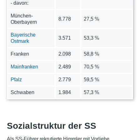
- davon:
München-
8.778
27,5 %
Oberbayern
Bayerische
3.571
53,3 %
Ostmark
Franken
2.098
58,8 %
Mainfranken
2.489
70,5 %
Pfalz
2.779
59,5 %
Schwaben
1.984
57,3 %
Sozialstruktur der SS
Als SS-Führer rekrutierte Himmler mit Vorliebe