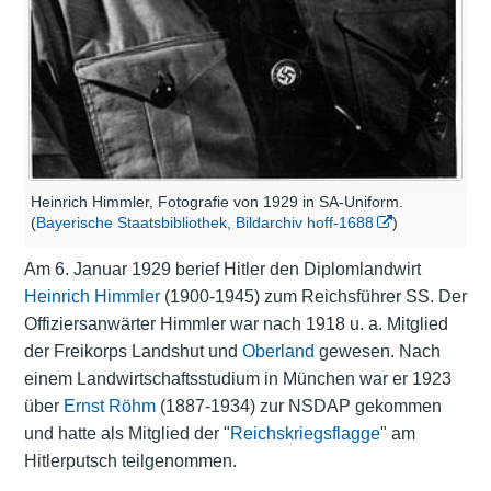
Heinrich Himmler, Fotografie von 1929 in SA-Uniform.
(
Bayerische Staatsbibliothek, Bildarchiv hoff-1688
)
Am 6. Januar 1929 berief Hitler den Diplomlandwirt
Heinrich Himmler
(1900-1945) zum Reichsführer SS. Der
Offiziersanwärter Himmler war nach 1918 u. a. Mitglied
der Freikorps Landshut und
Oberland
gewesen. Nach
einem Landwirtschaftsstudium in München war er 1923
über
Ernst Röhm
(1887-1934) zur NSDAP gekommen
und hatte als Mitglied der "
Reichskriegsflagge
" am
Hitlerputsch teilgenommen.