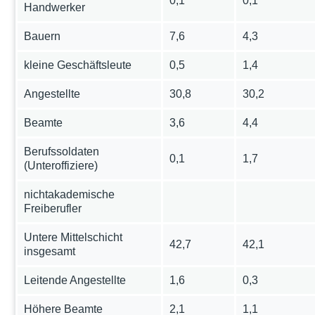
0,1
0,1
Handwerker
Bauern
7,6
4,3
kleine Geschäftsleute
0,5
1,4
Angestellte
30,8
30,2
Beamte
3,6
4,4
Berufssoldaten
0,1
1,7
(Unteroffiziere)
nichtakademische
Freiberufler
Untere Mittelschicht
42,7
42,1
insgesamt
Leitende Angestellte
1,6
0,3
Höhere Beamte
2,1
1,1