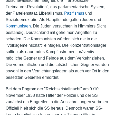
bolschewistischen" Gegner, die "französische
Freimaurer-Revolution", das parlamentarische System,
der Parteienstaat, Liberalismus,
Pazifismus
und
Sozialdemokratie. Als Hauptfeinde galten Juden und
Kommunisten
. Die Juden versuchten in Himmlers Sicht
beständig, Deutschland mit geheimen Angriffen zu
schaden. Die Kommunisten würden sich nie in die
"Volksgemeinschaft" einfügen. Die Konzentrationslager
sollten als dauerndes Kampfinstrument präventiv
mögliche Gegner und Feinde aus dem Verkehr ziehen.
Die vermeintlichen und die tatsächlichen Gegner wurden
sowohl in den Vernichtungslagern als auch vor Ort in den
besetzten Gebieten ermordet.
Bei dem Pogrom der "Reichskristallnacht" am 9./10.
November 1938 hatte Hitler der Polizei und der SS
zunächst ein Eingreifen in die Ausschreitungen verboten.
Offiziell hielt sich die SS heraus. Dennoch waren SS-
Leute beteiligt; sie traten aber zur Tarnung öfter in