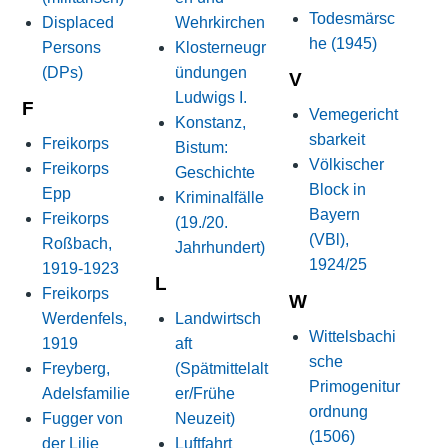
Todesmärsc
Displaced
Wehrkirchen
he (1945)
Persons
Klosterneugr
(DPs)
ündungen
V
Ludwigs I.
F
Vemegericht
Konstanz,
sbarkeit
Freikorps
Bistum:
Völkischer
Freikorps
Geschichte
Block in
Epp
Kriminalfälle
Bayern
Freikorps
(19./20.
(VBl),
Roßbach,
Jahrhundert)
1924/25
1919-1923
L
Freikorps
W
Werdenfels,
Landwirtsch
Wittelsbachi
1919
aft
sche
Freyberg,
(Spätmittelalt
Primogenitur
Adelsfamilie
er/Frühe
ordnung
Fugger von
Neuzeit)
(1506)
der Lilie
Luftfahrt