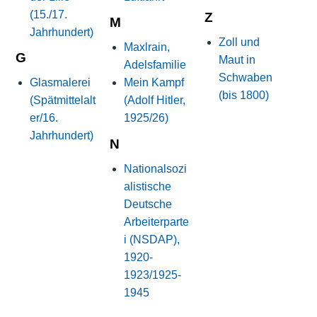
(15./17.
Z
M
Jahrhundert)
Zoll und
Maxlrain,
G
Maut in
Adelsfamilie
Schwaben
Glasmalerei
Mein Kampf
(bis 1800)
(Spätmittelalt
(Adolf Hitler,
er/16.
1925/26)
Jahrhundert)
N
Nationalsozi
alistische
Deutsche
Arbeiterparte
i (NSDAP),
1920-
1923/1925-
1945