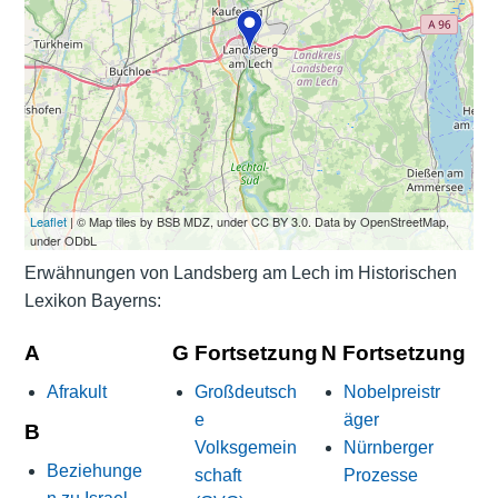
Leaflet
| © Map tiles by BSB MDZ, under CC BY 3.0. Data by OpenStreetMap,
under ODbL
Erwähnungen von Landsberg am Lech im Historischen
Lexikon Bayerns:
A
G Fortsetzung
N Fortsetzung
Afrakult
Großdeutsch
Nobelpreistr
e
äger
B
Volksgemein
Nürnberger
Beziehunge
schaft
Prozesse