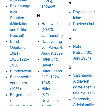
n zu Israel
(GVG),
P
Beziehunge
1924/25
n zu
Physikatsber
H
Spanien
ichte
(Mittelalter
Handwerk
Poetenschul
und Frühe
(19./20.
en
Neuzeit)
Jahrhundert)
R
Bund
Hausvertrag
Röhm-
Oberland,
von Pavia, 4.
Putsch (30.
1921-
August 1329
Juni 1934)
1923/1925-
Hitler und
1930
Bayern
S
Bundeswehr
Hitlerjugend
Salzhandel,
Bücherverbr
(HJ), 1926-
Altbayern
ennungen
1945
(Mittelalter/Fr
(1933)
Hitlerputsch
ühe Neuzeit)
Bürgerhäuse
(8./9.
Schrenck,
r
November
Adelsfamilie