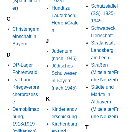
(Spätmittelalt
1923)
Schutzstaffel
er)
Hundt zu
(SS), 1925-
Lauterbach,
C
1945
Herren/Grafe
Schwabeck,
Christengem
n
Herrschaft
einschaft in
J
Strafanstalt
Bayern
Landsberg
Judentum
D
am Lech
(nach 1945)
DP-Lager
Straßen
Jüdisches
Föhrenwald
(Mittelalter/Fr
Schulwesen
Dachauer
ühe Neuzeit)
in Bayern
Kriegsverbre
Städte und
(nach 1945)
cherprozess
Märkte in
K
e
Altbayern
Demobilmac
Kinderlandv
(Mittelalter/Fr
hung,
erschickung
ühe Neuzeit)
1918/1919
Kirchenburg
T
(militärisch)
en und