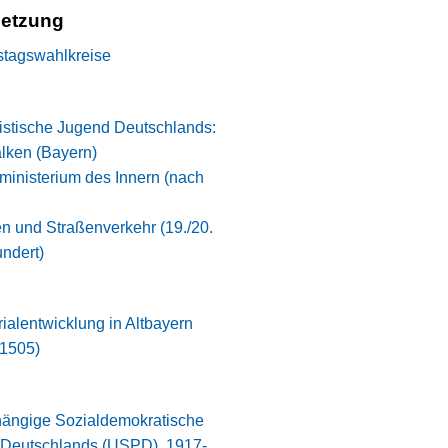
setzung
stagswahlkreise
istische Jugend Deutschlands:
lken (Bayern)
ministerium des Innern (nach
n und Straßenverkehr (19./20.
ndert)
orialentwicklung in Altbayern
-1505)
ängige Sozialdemokratische
i Deutschlands (USPD), 1917-