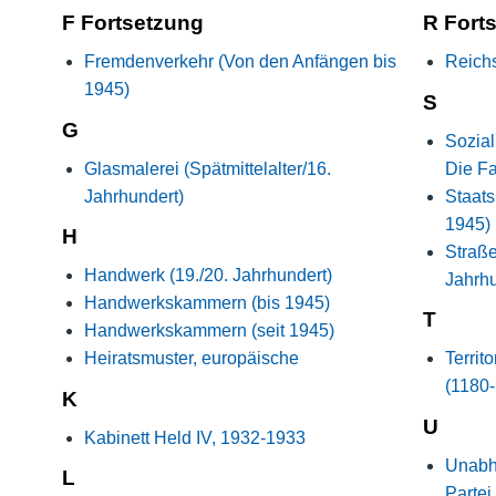
F Fortsetzung
R Fort
Nutzungshinweise
Fremdenverkehr (Von den Anfängen bis
Reich
1945)
S
G
Sozial
Glasmalerei (Spätmittelalter/16.
Die Fa
Jahrhundert)
Staats
1945)
H
Straße
Handwerk (19./20. Jahrhundert)
Jahrhu
Handwerkskammern (bis 1945)
T
Handwerkskammern (seit 1945)
Heiratsmuster, europäische
Territ
(1180
K
U
Kabinett Held IV, 1932-1933
Unabh
L
Parte