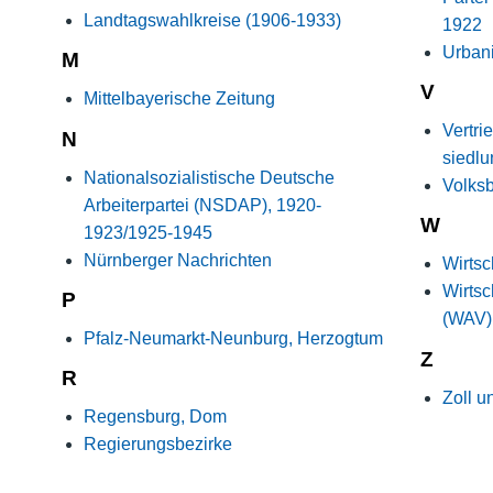
Landtagswahlkreise (1906-1933)
1922
Urban
M
V
Mittelbayerische Zeitung
Vertr
N
siedl
Nationalsozialistische Deutsche
Volks
Arbeiterpartei (NSDAP), 1920-
W
1923/1925-1945
Nürnberger Nachrichten
Wirtsc
Wirtsc
P
(WAV) 
Pfalz-Neumarkt-Neunburg, Herzogtum
Z
R
Zoll u
Regensburg, Dom
Regierungsbezirke