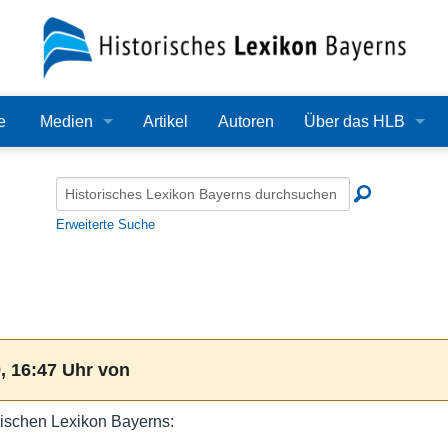
e
Medien
Artikel
Autoren
Über das HLB
Bilder
Lexikon
Audio
Redaktion
Erweiterte Suche
Video
Träger
PDF
Wissenschaftlicher B
Alle Dateien
Bearbeitungsstand
, 16:47 Uhr von
Zehn Jahre HLB
ischen Lexikon Bayerns:
Häufige Fragen