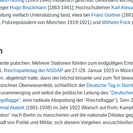
ann Göring
(1893-1946) militärisch geschult. Besonders wichtig
leger
Hugo Bruckmann
[1863-1941]; Hochschullehrer
Karl Alexa
tung vielfach Unterstützung fand, etwa bei
Franz Gürtner
(1881
 Polizeipräsident von München 1919-1921) und
Wilhelm Frick
(
h
erde putschen. Mehrere Stationen führten zum endgültigen Ents
1.
Reichsparteitag der NSDAP
am 27./29. Januar 1923 in Münch
, abgetrotzt hatte, dann der höchst brisante und zum Teil be
nchner Oberwiesenfeld, schließlich der
Deutsche Tag in Nürn
 zusammenging und selbst die politische Leitung des
"Deutsche
egsflagge"
, eine radikale Abspaltung der "Reichsflagge"). Sein 
mal Atatürk
(1881-1938) im Jahr 1922 (Marsch auf Rom; Kampf
ion" nach Berlin zu marschieren und die nationale Diktatur ge
aft von Politik und Militär, sich diesem Vorgehen anzuschließen