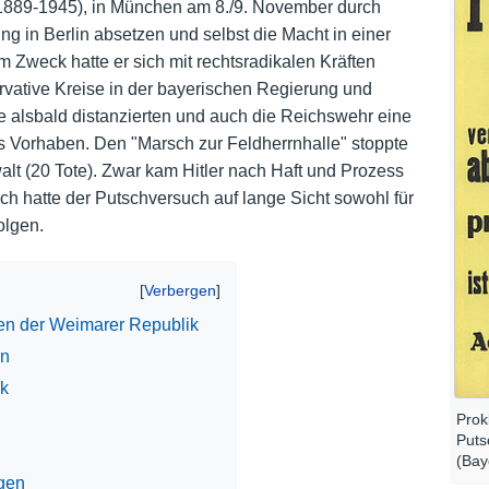
 (1889-1945), in München am 8./9. November durch
g in Berlin absetzen und selbst die Macht in einer
Nutzungshinweise
m Zweck hatte er sich mit rechtsradikalen Kräften
rvative Kreise in der bayerischen Regierung und
e alsbald distanzierten und auch die Reichswehr eine
as Vorhaben. Den "Marsch zur Feldherrnhalle" stoppte
lt (20 Tote). Zwar kam Hitler nach Haft und Prozess
ch hatte der Putschversuch auf lange Sicht sowohl für
olgen.
ren der Weimarer Republik
rn
ik
Prok
Puts
(Bay
lgen