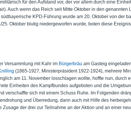
militärisch für den Aufstand vor, der vor allem durch eine Einh
mair). Auch wenn das Reich seit Mitte Oktober in den genannten 
ie südbayerische KPD-Führung wurde am 20. Oktober von der bay
25. Oktober blutig niedergeworfen wurde, boten diese Ereigni
er Versammlung mit Kahr im
Bürgerbräu
am Gasteig eingeladen
nilling
(1865-1927, Ministerpräsident 1922-1924), mehrere Mini
rünglich am 11. November losschlagen wollte, hoffte nun, durch
affnete Einheiten des Kampfbundes aufgeboten und die Umgebu
und verschaffte sich mit einem Schuss Ruhe. Im Folgenden dräng
lendrohung und Überredung, dann auch mit Hilfe des herbeigeh
e Zusage der drei zur Teilnahme an der Aktion und an einer ne