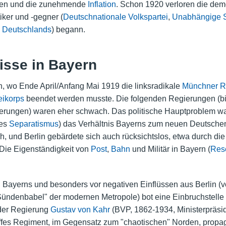
en und die zunehmende
Inflation
. Schon 1920 verloren die dem
iker und -gegner (
Deutschnationale Volkspartei
,
Unabhängige S
 Deutschlands
) begann.
isse in Bayern
n, wo Ende April/Anfang Mai 1919 die linksradikale
Münchner Rä
eikorps
beendet werden musste. Die folgenden
Regierungen
(b
erungen) waren eher schwach. Das politische Hauptproblem w
des
Separatismus
) das Verhältnis Bayerns zum neuen Deutschen
ch, und Berlin gebärdete sich auch rücksichtslos, etwa durch di
 Die Eigenständigkeit von
Post
,
Bahn
und Militär in Bayern (
Rese
g Bayerns und besonders vor negativen Einflüssen aus Berlin (v
ündenbabel" der modernen Metropole) bot eine Einbruchstelle 
 der Regierung
Gustav von Kahr
(BVP, 1862-1934, Ministerpräsid
ffes Regiment, im Gegensatz zum "chaotischen" Norden, propagi