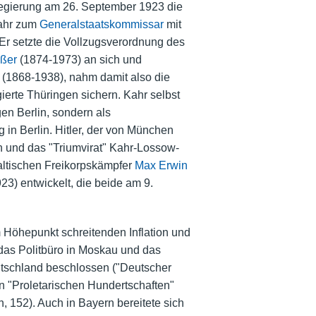
regierung am 26. September 1923 die
ahr zum
Generalstaatskommissar
mit
. Er setzte die Vollzugsverordnung des
ßer
(1874-1973) an sich und
(1868-1938), nahm damit also die
erte Thüringen sichern. Kahr selbst
n Berlin, sondern als
in Berlin. Hitler, der von München
n und das "Triumvirat" Kahr-Lossow-
altischen Freikorpskämpfer
Max Erwin
3) entwickelt, die beide am 9.
m Höhepunkt schreitenden Inflation und
das Politbüro in Moskau und das
tschland beschlossen ("Deutscher
en "Proletarischen Hundertschaften"
, 152). Auch in Bayern bereitete sich