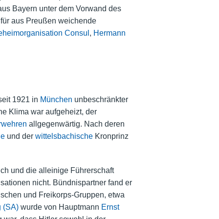
us Bayern unter dem Vorwand des
o für aus Preußen weichende
heimorganisation Consul
,
Hermann
seit 1921 in
München
unbeschränkter
he Klima war aufgeheizt, der
rwehren
allgegenwärtig. Nach deren
de
und der
wittelsbachische
Kronprinz
ch und die alleinige Führerschaft
sationen nicht. Bündnispartner fand er
kischen und Freikorps-Gruppen, etwa
 (SA)
wurde von Hauptmann
Ernst