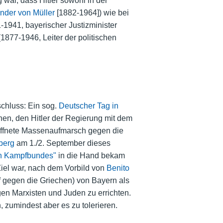
 war, dass Hitler sowohl in der
nder von Müller
[1882-1964]) wie bei
-1941, bayerischer Justizminister
1877-1946, Leiter der politischen
chluss: Ein sog.
Deutscher Tag in
en, den Hitler der Regierung mit dem
waffnete Massenaufmarsch gegen die
berg
am 1./2. September dieses
n Kampfbundes"
in die Hand bekam
Ziel war, nach dem Vorbild von
Benito
 gegen die Griechen) von Bayern als
gen Marxisten und Juden zu errichten.
, zumindest aber es zu tolerieren.