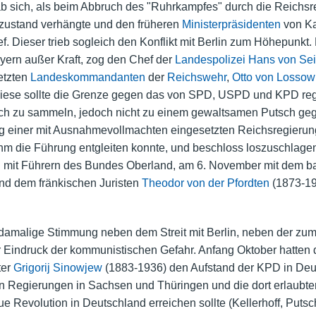
ab sich, als beim Abbruch des "Ruhrkampfes" durch die Reichs
ustand verhängte und den früheren
Ministerpräsidenten
von K
ief. Dieser trieb sogleich den Konflikt mit Berlin zum Höhepunkt
yern außer Kraft, zog den Chef der
Landespolizei
Hans von Sei
etzten
Landeskommandanten
der
Reichswehr
,
Otto von Lossow
; diese sollte die Grenze gegen das von SPD, USPD und KPD regi
h zu sammeln, jedoch nicht zu einem gewaltsamen Putsch gege
g einer mit Ausnahmevollmachten eingesetzten Reichsregierung 
ihm die Führung entgleiten konnte, und beschloss loszuschlage
n mit Führern des Bundes Oberland, am 6. November mit dem b
nd dem fränkischen Juristen
Theodor von der Pfordten
(1873-192
e damalige Stimmung neben dem Streit mit Berlin, neben der zu
Eindruck der kommunistischen Gefahr. Anfang Oktober hatten 
ter
Grigorij Sinowjew
(1883-1936) den Aufstand der KPD in Deu
rten Regierungen in Sachsen und Thüringen und die dort erlaubt
 Revolution in Deutschland erreichen sollte (Kellerhoff, Putsch