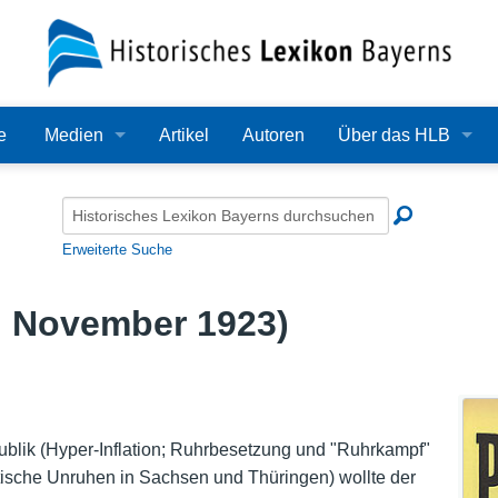
e
Medien
Artikel
Autoren
Über das HLB
Bilder
Lexikon
Audio
Redaktion
Erweiterte Suche
Video
Träger
9. November 1923)
PDF
Wissenschaftlicher B
Alle Dateien
Bearbeitungsstand
Zehn Jahre HLB
blik (Hyper-Inflation; Ruhrbesetzung und "Ruhrkampf"
ische Unruhen in Sachsen und Thüringen) wollte der
Häufige Fragen