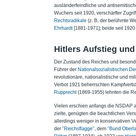
ausländerfeindliche und antisemiti
Wuchers seit 1920, verschärfter Zugr
Rechtsradikale
(z. B. der berühmte W
Ehrhardt
[1881-1971]; beide seit 1920
Hitlers Aufstieg und
Der Zustand des Reiches und besonde
Führer der
Nationalsozialistischen D
revolutionäre, nationalistische und mi
Verbot 1921 beherrschten Kampfverbän
Rupprecht
(1869-1955) lehnten die Re
Vielen erschien anfangs die NSDAP als
zielte, genügten die beachtlichen Ver
allerdings weniger in konservativen 
der
"Reichsflagge"
, dem
"Bund Oberl