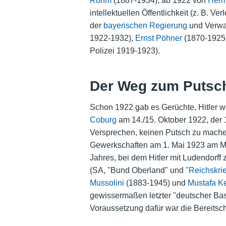
Röhm
(1887-1934), ab 1922 von
Herm
intellektuellen Öffentlichkeit (z. B. Ver
der
bayerischen Regierung
und Verwal
1922-1932),
Ernst Pöhner
(1870-1925,
Polizei 1919-1923).
Der Weg zum Putsc
Schon 1922 gab es Gerüchte, Hitler w
Coburg
am 14./15. Oktober 1922, der 
Versprechen, keinen Putsch zu machen
Gewerkschaften
am 1. Mai 1923 am Mü
Jahres, bei dem Hitler mit Ludendorff
(SA, "Bund Oberland" und
"Reichskri
Mussolini
(1883-1945) und
Mustafa Ke
gewissermaßen letzter "deutscher Bast
Voraussetzung dafür war die Bereitsch