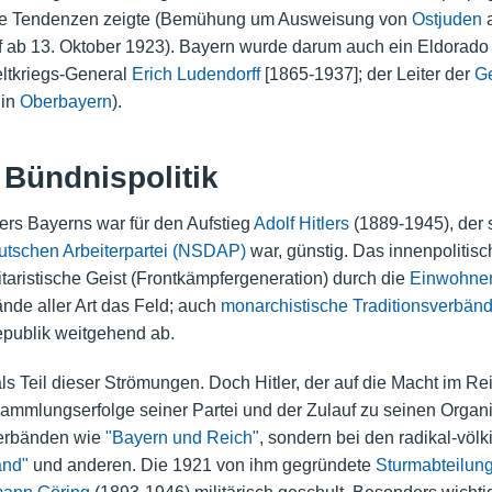
sche Tendenzen zeigte (Bemühung um Ausweisung von
Ostjuden
a
iff ab 13. Oktober 1923). Bayern wurde darum auch ein Eldorad
eltkriegs-General
Erich Ludendorff
[1865-1937]; der Leiter der
Ge
 in
Oberbayern
).
 Bündnispolitik
rs Bayerns war für den Aufstieg
Adolf Hitlers
(1889-1945), der 
eutschen Arbeiterpartei (NSDAP)
war, günstig. Das innenpolitisc
litaristische Geist (Frontkämpfergeneration) durch die
Einwohne
de aller Art das Feld; auch
monarchistische Traditionsverbän
publik weitgehend ab.
 Teil dieser Strömungen. Doch Hitler, der auf die Macht im Rei
sammlungserfolge seiner Partei und der Zulauf zu seinen Organi
Verbänden wie
"Bayern und Reich"
, sondern bei den radikal-völ
and"
und anderen. Die 1921 von ihm gegründete
Sturmabteilung