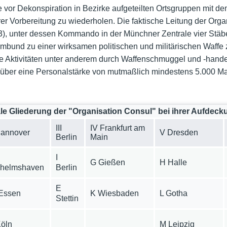
le vor Dekonspiration in Bezirke aufgeteilten Ortsgruppen mit d
er Vorbereitung zu wiederholen. Die faktische Leitung der Org
3), unter dessen Kommando in der Münchner Zentrale vier Stäb
imbund zu einer wirksamen politischen und militärischen Waffe 
Aktivitäten unter anderem durch Waffenschmuggel und -handel (u
 über eine Personalstärke von mutmaßlich mindestens 5.000 Ma
le Gliederung der "Organisation Consul" bei ihrer Aufdeck
III
IV Frankfurt am
Hannover
V Dresden
Berlin
Main
I
G Gießen
H Halle
lhelmshaven
Berlin
E
Essen
K Wiesbaden
L Gotha
Stettin
Köln
M Leipzig