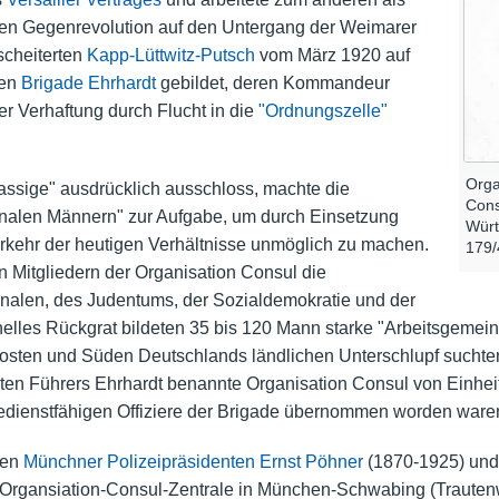
chen Gegenrevolution auf den Untergang der Weimarer
scheiterten
Kapp-Lüttwitz-Putsch
vom März 1920 auf
ten
Brigade Ehrhardt
gebildet, deren Kommandeur
r Verhaftung durch Flucht in die
"Ordnungszelle"
Orga
rassige" ausdrücklich ausschloss, machte die
Cons
nalen Männern" zur Aufgabe, um durch Einsetzung
Würt
rkehr der heutigen Verhältnisse unmöglich zu machen.
179/
n Mitgliedern der Organisation Consul die
onalen, des Judentums, der Sozialdemokratie und der
onelles Rückgrat bildeten 35 bis 120 Mann starke "Arbeitsgemeins
dosten und Süden Deutschlands ländlichen Unterschlupf suchte
en Führers Ehrhardt benannte Organisation Consul von Einhei
nedienstfähigen Offiziere der Brigade übernommen worden ware
den
Münchner
Polizeipräsidenten
Ernst Pöhner
(1870-1925) und 
ie Organsiation-Consul-Zentrale in München-Schwabing (Trautenw