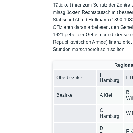
Tätigkeit ihrer zum Schutz der Zentra
missglückten Rechtsputsch mit besser
Stabschef Alfred Hoffmann (1890-193
Offizieren daran arbeiteten, den Gehe
1921 gebot der Geheimbund, der seine 
Republikanischen Armee) finanzierte,
Stunden marschbereit sein sollten.
Regiona
I
Oberbezirke
II 
Hamburg
B
Bezirke
A Kiel
Wi
C
W 
Hamburg
D
F 