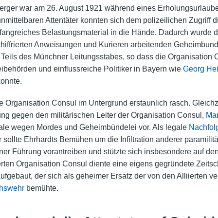
berger war am 26. August 1921 während eines Erholungsurlau
nmittelbaren Attentäter konnten sich dem polizeilichen Zugriff 
mfangreiches Belastungsmaterial in die Hände. Dadurch wurde 
t chiffrierten Anweisungen und Kurieren arbeitenden Geheimbun
s Teils des Münchner Leitungsstabes, so dass die Organisation 
eibehörden und einflussreiche Politiker in Bayern wie
Georg He
onnte.
ie Organisation Consul im Untergrund erstaunlich rasch. Gleichze
ng gegen den militärischen Leiter der Organisation Consul,
Man
rale wegen Mordes und Geheimbündelei vor. Als legale
Nachfol
sollte Ehrhardts Bemühen um die Infiltration anderer paramili
er Führung vorantreiben und stützte sich insbesondere auf den
erten Organisation Consul diente eine eigens gegründete Zeitsch
aufgebaut, der sich als geheimer Ersatz der von den Alliierten
hswehr
bemühte.