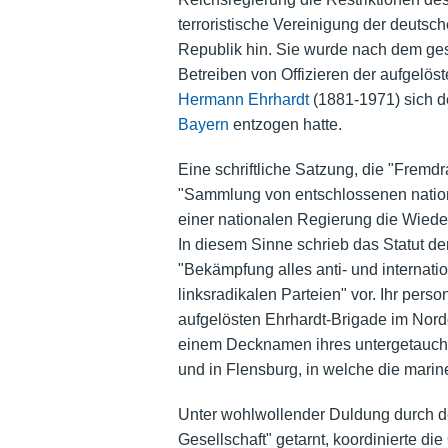
terroristische Vereinigung der deuts
Republik hin. Sie wurde nach dem ge
Betreiben von Offizieren der aufgelös
Hermann Ehrhardt
(1881-1971) sich de
Bayern
entzogen hatte.
Eine schriftliche Satzung, die "Fremd
"Sammlung von entschlossenen natio
einer nationalen Regierung die Wiede
In diesem Sinne schrieb das Statut de
"Bekämpfung alles anti- und internati
linksradikalen Parteien" vor. Ihr pers
aufgelösten Ehrhardt-Brigade im Nor
einem Decknamen ihres untergetaucht
und in Flensburg, in welche die mari
Unter wohlwollender Duldung durch 
Gesellschaft" getarnt, koordinierte d