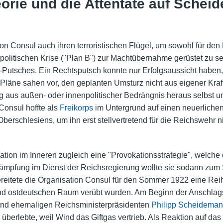
orie und die Attentate auf Sche
on Consul auch ihren terroristischen Flügel, um sowohl für den 
npolitischen Krise ("Plan B") zur Machtübernahme gerüstet zu sei
-Putsches. Ein Rechtsputsch konnte nur Erfolgsaussicht haben
Pläne sahen vor, den geplanten Umsturz nicht aus eigener Kraft 
ung aus außen- oder innenpolitischer Bedrängnis heraus selbst 
onsul hoffte als
Freikorps
im Untergrund auf einen neuerlichen
Oberschlesiens, um ihn erst stellvertretend für die Reichswehr
ation im Inneren zugleich eine "Provokationsstrategie", welche
kämpfung im Dienst der Reichsregierung wollte sie sodann zum
reitete die Organisation Consul für den Sommer 1922 eine Rei
d ostdeutschen Raum verübt wurden. Am Beginn der Anschlagss
und ehemaligen Reichsministerpräsidenten
Philipp Scheidema
berlebte, weil Wind das Giftgas vertrieb. Als Reaktion auf das