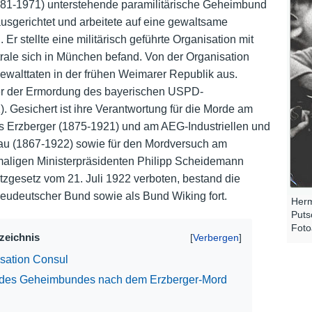
881-1971) unterstehende paramilitärische Geheimbund
ausgerichtet und arbeitete auf eine gewaltsame
Nutzungshinweise
Er stellte eine militärisch geführte Organisation mit
trale sich in München befand. Von der Organisation
ewalttaten in der frühen Weimarer Republik aus.
ter der Ermordung des bayerischen USPD-
. Gesichert ist ihre Verantwortung für die Morde am
as Erzberger (1875-1921) und am AEG-Industriellen und
au (1867-1922) sowie für den Mordversuch am
aligen Ministerpräsidenten Philipp Scheidemann
zgesetz vom 21. Juli 1922 verboten, bestand die
Neudeutscher Bund sowie als Bund Wiking fort.
Herm
Puts
Foto
rzeichnis
sation Consul
 des Geheimbundes nach dem Erzberger-Mord