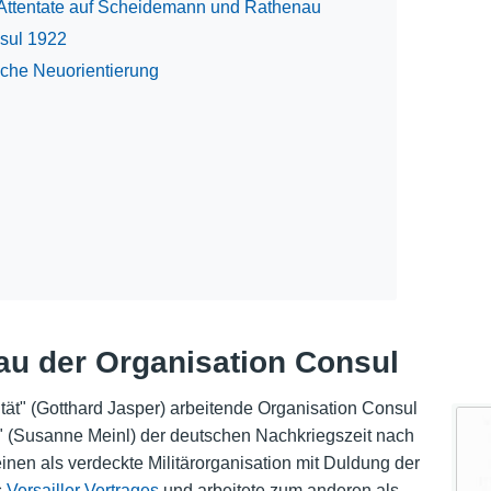
 Attentate auf Scheidemann und Rathenau
nsul 1922
sche Neuorientierung
u der Organisation Consul
lität" (Gotthard Jasper) arbeitende Organisation Consul
e" (Susanne Meinl) der deutschen Nachkriegszeit nach
inen als verdeckte Militärorganisation mit Duldung der
s
Versailler Vertrages
und arbeitete zum anderen als