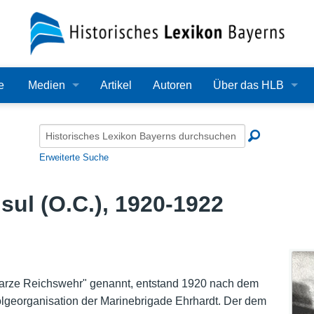
e
Medien
Artikel
Autoren
Über das HLB
Bilder
Lexikon
Audio
Redaktion
Erweiterte Suche
Video
Träger
sul (O.C.), 1920-1922
PDF
Wissenschaftlicher B
Alle Dateien
Bearbeitungsstand
Zehn Jahre HLB
arze Reichswehr" genannt, entstand 1920 nach dem
lgeorganisation der Marinebrigade Ehrhardt. Der dem
Häufige Fragen