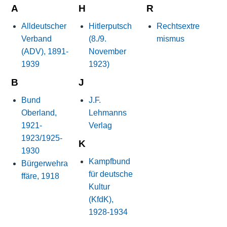
A
H
R
Alldeutscher
Hitlerputsch
Rechtsextre
Verband
(8./9.
mismus
(ADV), 1891-
November
1939
1923)
B
J
Bund
J.F.
Oberland,
Lehmanns
1921-
Verlag
1923/1925-
K
1930
Kampfbund
Bürgerwehra
für deutsche
ffäre, 1918
Kultur
(KfdK),
1928-1934