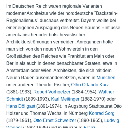
Im Deutschen Reich waren regionale Varianten
moderner Architektur wie der norddeutsche "Backstein-
Regionalismus" durchaus verbreitet. Bayern wollte bei
einer eigenen Ausprägung des Neuen Bauens Einflüsse
amerikanischer oder bolschewistischer
Architekturströmungen vermeiden. Anregungen holte
man sich von den neuen Wohnvierteln in den
Großstädten des Reiches wie
Frankfurt am Main
oder
Berlin
als auch in denen benachbarter Staaten, etwa in
Amsterdam
oder Wien. Architekten, die sich mit dem
Neuen Bauen auseinandersetzten, waren in
München
unter anderen Theodor Fischer,
Otho Orlando Kurz
(1881-1933),
Robert Vorhoelzer
(1884-1954),
Walther
Schmidt
(1899-1993),
Karl Meitinger
(1882-1970) oder
Hans Döllgast
(1891-1974), in Augsburg Stadtbaurat Otto
Holzer und Thomas Wechs, in Nürnberg
Konrad Sorg
(1879-1961),
Otto Ernst Schweizer
(1890-1965),
Ludwig
Wagner
(1882-1939) und in Würzburg
Franz