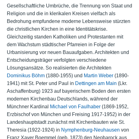
Gesellschaftliche Umbrüche, die Trennung von Staat und
Religion und die in klerikalen Kreisen vielfach als
Bedrohung empfundene moderne Lebensweise stürzten
die christlichen Kirchen in eine Identitätskrise.
Gleichzeitig standen Katholiken und Protestanten mit
dem Wachstum städtischer Pfarreien in Folge der
Urbanisierung vor neuen Bauaufgaben. Architekten und
Entscheidungsträger verfolgten verschiedene
Lösungsansätze. So realisierten die Architekten
Dominikus Böhm
(1880-1955) und
Martin Weber
(1890-
1941) mit St. Peter und Paul in
Dettingen am Main
(Lkr.
Aschaffenburg) 1923 auf bayerischem Boden den ersten
modernen Kirchenbau Deutschlands, während der
Münchner Kardinal
Michael von Faulhaber
(1869-1952,
Erzbischof von München und Freising 1917-1952) in der
Landeshauptstadt zunächst mit Kirchenbauten wie St.
Theresia (1922-1924) in
Nymphenburg
-
Neuhausen
von
Franz Xaver Boemmel (geb. 1873) den Neobarock aus