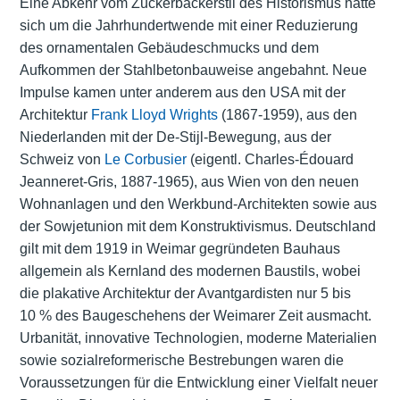
Eine Abkehr vom Zuckerbäckerstil des Historismus hatte
sich um die Jahrhundertwende mit einer Reduzierung
des ornamentalen Gebäudeschmucks und dem
Aufkommen der Stahlbetonbauweise angebahnt. Neue
Impulse kamen unter anderem aus den USA mit der
Architektur
Frank Lloyd Wrights
(1867-1959), aus den
Niederlanden mit der De-Stijl-Bewegung, aus der
Schweiz von
Le Corbusier
(eigentl. Charles-Édouard
Jeanneret-Gris, 1887-1965), aus Wien von den neuen
Wohnanlagen und den Werkbund-Architekten sowie aus
der Sowjetunion mit dem Konstruktivismus. Deutschland
gilt mit dem 1919 in Weimar gegründeten Bauhaus
allgemein als Kernland des modernen Baustils, wobei
die plakative Architektur der Avantgardisten nur 5 bis
10 % des Baugeschehens der Weimarer Zeit ausmacht.
Urbanität, innovative Technologien, moderne Materialien
sowie sozialreformerische Bestrebungen waren die
Voraussetzungen für die Entwicklung einer Vielfalt neuer