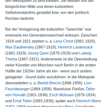
den Metropolen zu beschreiben. Sie werden von der
bürgerlichen Mitte und deren kulturellem
Selbstverständnis gestaltet bzw. von den politisch
Rechten bedroht.
Bei der Verlagerung der kulturellen "Gewichte" war
einerseits ein Generationswechsel wirksam. Zwischen
1918 und 1921 starben u. a.
Lena Christ
(1881-1920),
Max Dauthendey
(1867-1918),
Heinrich Lautensack
(1881-1919),
Georg Queri
(1879-1919) und
Ludwig
Thoma
(1867-1921). Andererseits ist die Übersiedlung
vieler Künstler von München nach Berlin in der ersten
Hälfte der 1920er Jahre als ein - wenn auch anders
gelagerter - Grund dafür anzuführen. In die Metropole
übersiedelten u. a.
Bertolt Brecht
(1898-1956),
Lion
Feuchtwanger
(1884-1958), Marieluise Fleißer,
Ödön
von Horváth
(1901-1938),
Erich Mühsam
(1878-1934)
und
Ernst Toller
(1893-1939), später auch
Heinrich Mann
(1871-1950) (weitere Hinweise bei Prinz, Geschichte