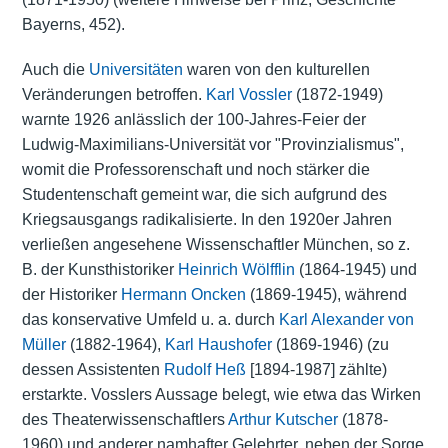
Bayerns, 452).
Auch die
Universitäten
waren von den kulturellen
Veränderungen betroffen.
Karl Vossler
(1872-1949)
warnte 1926 anlässlich der 100-Jahres-Feier der
Ludwig-Maximilians-Universität vor "Provinzialismus",
womit die Professorenschaft und noch stärker die
Studentenschaft gemeint war, die sich aufgrund des
Kriegsausgangs radikalisierte. In den 1920er Jahren
verließen angesehene Wissenschaftler München, so z.
B. der Kunsthistoriker
Heinrich Wölfflin
(1864-1945) und
der Historiker
Hermann Oncken
(1869-1945), während
das konservative Umfeld u. a. durch
Karl Alexander von
Müller
(1882-1964),
Karl Haushofer
(1869-1946) (zu
dessen Assistenten
Rudolf Heß
[1894-1987] zählte)
erstarkte. Vosslers Aussage belegt, wie etwa das Wirken
des Theaterwissenschaftlers
Arthur Kutscher
(1878-
1960) und anderer namhafter Gelehrter, neben der Sorge