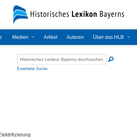
e
Medien
Artikel
Autoren
Über das HLB
Bilder
Lexikon
Audio
Redaktion
Erweiterte Suche
Video
Träger
PDF
Wissenschaftlicher B
Alle Dateien
Bearbeitungsstand
Zehn Jahre HLB
Häufige Fragen
lektrifizierung