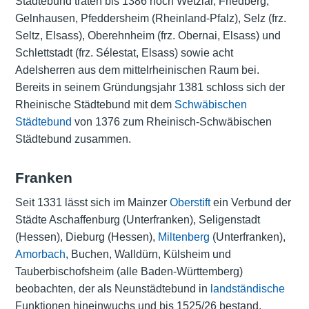
Städtebund traten bis 1386 noch Wetzlar, Friedberg,
Gelnhausen, Pfeddersheim (Rheinland-Pfalz), Selz (frz.
Seltz, Elsass), Oberehnheim (frz. Obernai, Elsass) und
Schlettstadt (frz. Sélestat, Elsass) sowie acht
Adelsherren aus dem mittelrheinischen Raum bei.
Bereits in seinem Gründungsjahr 1381 schloss sich der
Rheinische Städtebund mit dem
Schwäbischen
Städtebund
von 1376 zum Rheinisch-Schwäbischen
Städtebund zusammen.
Franken
Seit 1331 lässt sich im Mainzer
Oberstift
ein Verbund der
Städte Aschaffenburg (Unterfranken), Seligenstadt
(Hessen), Dieburg (Hessen),
Miltenberg
(Unterfranken),
Amorbach
, Buchen, Walldürn, Külsheim und
Tauberbischofsheim (alle Baden-Württemberg)
beobachten, der als Neunstädtebund in
landständische
Funktionen hineinwuchs und bis 1525/26 bestand.