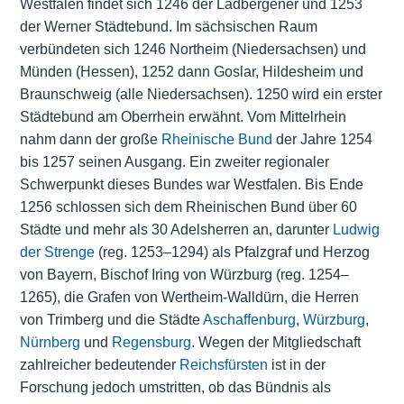
Westfalen findet sich 1246 der Ladbergener und 1253
der Werner Städtebund. Im sächsischen Raum
verbündeten sich 1246 Northeim (Niedersachsen) und
Münden (Hessen), 1252 dann Goslar, Hildesheim und
Braunschweig (alle Niedersachsen). 1250 wird ein erster
Städtebund am Oberrhein erwähnt. Vom Mittelrhein
nahm dann der große
Rheinische Bund
der Jahre 1254
bis 1257 seinen Ausgang. Ein zweiter regionaler
Schwerpunkt dieses Bundes war Westfalen. Bis Ende
1256 schlossen sich dem Rheinischen Bund über 60
Städte und mehr als 30 Adelsherren an, darunter
Ludwig
der Strenge
(reg. 1253–1294) als Pfalzgraf und Herzog
von Bayern, Bischof Iring von Würzburg (reg. 1254–
1265), die Grafen von Wertheim-Walldürn, die Herren
von Trimberg und die Städte
Aschaffenburg
,
Würzburg
,
Nürnberg
und
Regensburg
. Wegen der Mitgliedschaft
zahlreicher bedeutender
Reichsfürsten
ist in der
Forschung jedoch umstritten, ob das Bündnis als