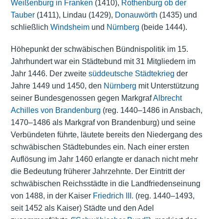
Weißenburg in Franken
(1410),
Rothenburg ob der
Tauber
(1411), Lindau (1429),
Donauwörth
(1435) und
schließlich
Windsheim
und
Nürnberg
(beide 1444).
Höhepunkt der schwäbischen Bündnispolitik im 15.
Jahrhundert war ein Städtebund mit 31 Mitgliedern im
Jahr 1446. Der zweite
süddeutsche Städtekrieg
der
Jahre 1449 und 1450, den
Nürnberg
mit Unterstützung
seiner Bundesgenossen gegen Markgraf
Albrecht
Achilles von Brandenburg
(reg. 1440–1486 in Ansbach,
1470–1486 als Markgraf von Brandenburg) und seine
Verbündeten führte, läutete bereits den Niedergang des
schwäbischen Städtebundes ein. Nach einer ersten
Auflösung im Jahr 1460 erlangte er danach nicht mehr
die Bedeutung früherer Jahrzehnte. Der Eintritt der
schwäbischen Reichsstädte in die Landfriedenseinung
von 1488, in der Kaiser
Friedrich III.
(reg. 1440–1493,
seit 1452 als Kaiser) Städte und den Adel