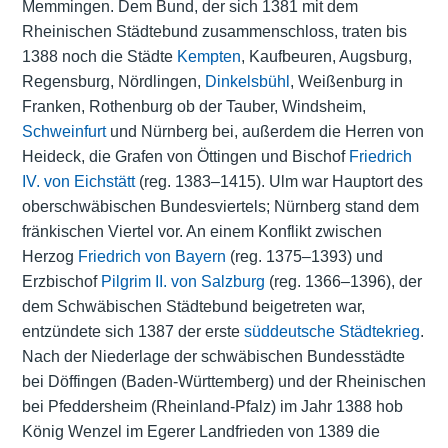
Memmingen. Dem Bund, der sich 1381 mit dem
Rheinischen Städtebund zusammenschloss, traten bis
1388 noch die Städte
Kempten
, Kaufbeuren, Augsburg,
Regensburg, Nördlingen,
Dinkelsbühl
, Weißenburg in
Franken, Rothenburg ob der Tauber, Windsheim,
Schweinfurt
und Nürnberg bei, außerdem die Herren von
Heideck, die Grafen von Öttingen und Bischof
Friedrich
IV. von Eichstätt
(reg. 1383–1415). Ulm war Hauptort des
oberschwäbischen Bundesviertels; Nürnberg stand dem
fränkischen Viertel vor. An einem Konflikt zwischen
Herzog
Friedrich von Bayern
(reg. 1375–1393) und
Erzbischof
Pilgrim II. von Salzburg
(reg. 1366–1396), der
dem Schwäbischen Städtebund beigetreten war,
entzündete sich 1387 der erste
süddeutsche Städtekrieg
.
Nach der Niederlage der schwäbischen Bundesstädte
bei Döffingen (Baden-Württemberg) und der Rheinischen
bei Pfeddersheim (Rheinland-Pfalz) im Jahr 1388 hob
König Wenzel im Egerer Landfrieden von 1389 die