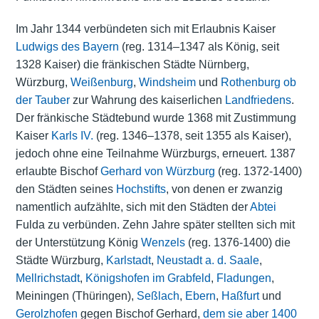
Im Jahr 1344 verbündeten sich mit Erlaubnis Kaiser
Ludwigs des Bayern
(reg. 1314–1347 als König, seit
1328 Kaiser) die fränkischen Städte Nürnberg,
Würzburg,
Weißenburg
,
Windsheim
und
Rothenburg ob
der Tauber
zur Wahrung des kaiserlichen
Landfriedens
.
Der fränkische Städtebund wurde 1368 mit Zustimmung
Kaiser
Karls IV.
(reg. 1346–1378, seit 1355 als Kaiser),
jedoch ohne eine Teilnahme Würzburgs, erneuert. 1387
erlaubte Bischof
Gerhard von Würzburg
(reg. 1372-1400)
den Städten seines
Hochstifts
, von denen er zwanzig
namentlich aufzählte, sich mit den Städten der
Abtei
Fulda zu verbünden. Zehn Jahre später stellten sich mit
der Unterstützung König
Wenzels
(reg. 1376-1400) die
Städte Würzburg,
Karlstadt
,
Neustadt a. d. Saale
,
Mellrichstadt
,
Königshofen im Grabfeld
,
Fladungen
,
Meiningen (Thüringen),
Seßlach
,
Ebern
,
Haßfurt
und
Gerolzhofen
gegen Bischof Gerhard,
dem sie aber 1400