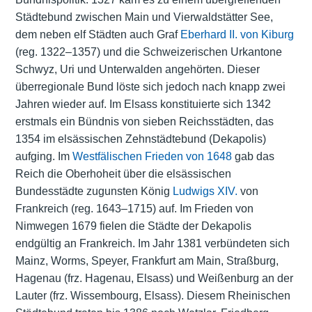
Städtebund zwischen Main und Vierwaldstätter See,
dem neben elf Städten auch Graf
Eberhard II. von Kiburg
(reg. 1322–1357) und die Schweizerischen Urkantone
Schwyz, Uri und Unterwalden angehörten. Dieser
überregionale Bund löste sich jedoch nach knapp zwei
Jahren wieder auf. Im Elsass konstituierte sich 1342
erstmals ein Bündnis von sieben Reichsstädten, das
1354 im elsässischen Zehnstädtebund (Dekapolis)
aufging. Im
Westfälischen Frieden von 1648
gab das
Reich die Oberhoheit über die elsässischen
Bundesstädte zugunsten König
Ludwigs XIV.
von
Frankreich (reg. 1643–1715) auf. Im Frieden von
Nimwegen 1679 fielen die Städte der Dekapolis
endgültig an Frankreich. Im Jahr 1381 verbündeten sich
Mainz, Worms, Speyer, Frankfurt am Main, Straßburg,
Hagenau (frz. Hagenau, Elsass) und Weißenburg an der
Lauter (frz. Wissembourg, Elsass). Diesem Rheinischen