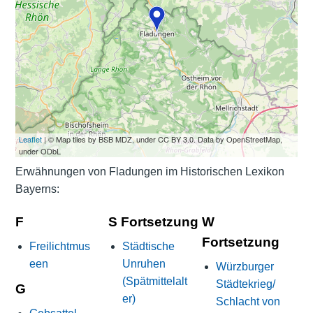
Leaflet
| © Map tiles by BSB MDZ, under CC BY 3.0. Data by OpenStreetMap,
under ODbL
Erwähnungen von Fladungen im Historischen Lexikon
Bayerns:
F
S Fortsetzung
W
Fortsetzung
Freilichtmus
Städtische
een
Unruhen
Würzburger
(Spätmittelalt
Städtekrieg/
G
er)
Schlacht von