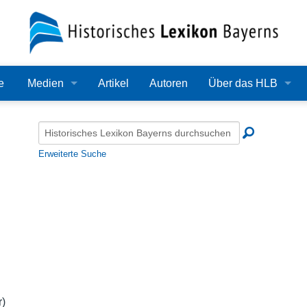
e
Medien
Artikel
Autoren
Über das HLB
Bilder
Lexikon
Audio
Redaktion
Erweiterte Suche
Video
Träger
PDF
Wissenschaftlicher B
Alle Dateien
Bearbeitungsstand
Zehn Jahre HLB
Häufige Fragen
r)