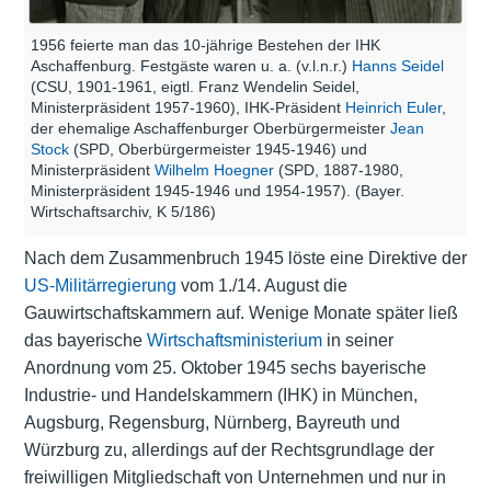
1956 feierte man das 10-jährige Bestehen der IHK
Aschaffenburg. Festgäste waren u. a. (v.l.n.r.)
Hanns Seidel
(CSU, 1901-1961, eigtl. Franz Wendelin Seidel,
Ministerpräsident 1957-1960), IHK-Präsident
Heinrich Euler
,
der ehemalige Aschaffenburger Oberbürgermeister
Jean
Stock
(SPD, Oberbürgermeister 1945-1946) und
Ministerpräsident
Wilhelm Hoegner
(SPD, 1887-1980,
Ministerpräsident 1945-1946 und 1954-1957). (Bayer.
Wirtschaftsarchiv, K 5/186)
Nach dem Zusammenbruch 1945 löste eine Direktive der
US-Militärregierung
vom 1./14. August die
Gauwirtschaftskammern auf. Wenige Monate später ließ
das bayerische
Wirtschaftsministerium
in seiner
Anordnung vom 25. Oktober 1945 sechs bayerische
Industrie- und Handelskammern (IHK) in München,
Augsburg, Regensburg, Nürnberg, Bayreuth und
Würzburg zu, allerdings auf der Rechtsgrundlage der
freiwilligen Mitgliedschaft von Unternehmen und nur in