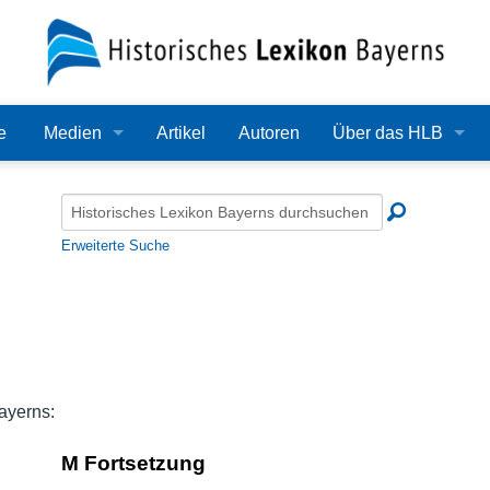
e
Medien
Artikel
Autoren
Über das HLB
Bilder
Lexikon
Audio
Redaktion
Erweiterte Suche
Video
Träger
PDF
Wissenschaftlicher B
Alle Dateien
Bearbeitungsstand
ayerns:
Zehn Jahre HLB
M Fortsetzung
Häufige Fragen