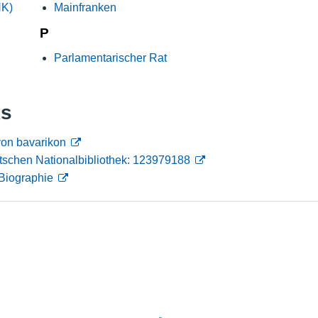
HK)
Mainfranken
Nutzungshinweise
P
Parlamentarischer Rat
ks
von bavarikon
tschen Nationalbibliothek: 123979188
Biographie