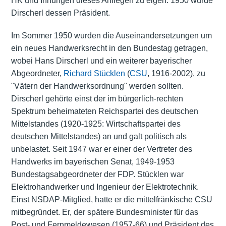
HK und Innungen dieses Anliegen zu eigen. 1950 wurde
Dirscherl dessen Präsident.
Im Sommer 1950 wurden die Auseinandersetzungen um
ein neues Handwerksrecht in den Bundestag getragen,
wobei Hans Dirscherl und ein weiterer bayerischer
Abgeordneter,
Richard Stücklen
(
CSU
, 1916-2002), zu
"Vätern der Handwerksordnung" werden sollten.
Dirscherl gehörte einst der im bürgerlich-rechten
Spektrum beheimateten Reichspartei des deutschen
Mittelstandes (1920-1925: Wirtschaftspartei des
deutschen Mittelstandes) an und galt politisch als
unbelastet. Seit 1947 war er einer der Vertreter des
Handwerks im bayerischen Senat, 1949-1953
Bundestagsabgeordneter der FDP. Stücklen war
Elektrohandwerker und Ingenieur der Elektrotechnik.
Einst NSDAP-Mitglied, hatte er die mittelfränkische CSU
mitbegründet. Er, der spätere Bundesminister für das
Post- und Fernmeldewesen (1957-66) und Präsident des