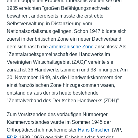
einem doppelten Problem: Einerseits wollten sie den
1935 erreichten "großen Befähigungsnachweis"
bewahren, andererseits musste die erstrebte
Selbstverwaltung in Distanzierung vom
Nationalsozialismus gelingen. Schon 1947 bildete sich
zuerst in der britischen Zone ein neuer Dachverband,
dem sich rasch die
amerikanische Zone
anschloss: Als
"Zentralarbeitsgemeinschaft des Handwerks im
Vereinigten Wirtschaftsgebiet (ZAG)" vereinte sie
zunächst 36 Handwerkskammern und 38 Innungen. Am
30. November 1949, als die Handwerkskammern der
einst französischen Zone hinzugekommen waren,
entstand daraus der bis heute bestehende
"Zentralverband des Deutschen Handwerks (ZDH)".
Zum Vorsitzenden des vorläufigen Nürnberger
Kammervorstandes wurde im Sommer 1945 der
Orthopädieschuhmachermeister
Hans Dirscherl
(WP,
FDP
, 1889-1962) gewählt. Er behielt das Amt des