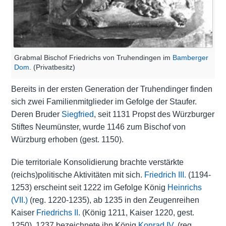
Grabmal Bischof Friedrichs von Truhendingen im
Bamberger
Dom
. (Privatbesitz)
Bereits in der ersten Generation der Truhendinger finden
sich zwei Familienmitglieder im Gefolge der Staufer.
Deren Bruder
Siegfried
, seit 1131 Propst des Würzburger
Stiftes Neumünster, wurde 1146 zum Bischof von
Würzburg erhoben (gest. 1150).
Die territoriale Konsolidierung brachte verstärkte
(reichs)politische Aktivitäten mit sich.
Friedrich III.
(1194-
1253) erscheint seit 1222 im Gefolge König
Heinrichs
(VII.)
(reg. 1220-1235), ab 1235 in den Zeugenreihen
Kaiser
Friedrichs II.
(König 1211, Kaiser 1220, gest.
1250). 1237 bezeichnete ihn König
Konrad IV.
(reg.