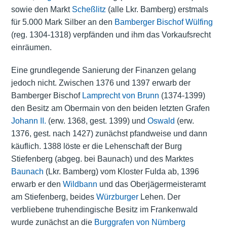
sowie den Markt
Scheßlitz
(alle Lkr. Bamberg) erstmals
für 5.000 Mark Silber an den
Bamberger Bischof
Wülfing
(reg. 1304-1318) verpfänden und ihm das Vorkaufsrecht
einräumen.
Eine grundlegende Sanierung der Finanzen gelang
jedoch nicht. Zwischen 1376 und 1397 erwarb der
Bamberger Bischof
Lamprecht von Brunn
(1374-1399)
den Besitz am Obermain von den beiden letzten Grafen
Johann II.
(erw. 1368, gest. 1399) und
Oswald
(erw.
1376, gest. nach 1427) zunächst pfandweise und dann
käuflich. 1388 löste er die Lehenschaft der Burg
Stiefenberg (abgeg. bei Baunach) und des Marktes
Baunach
(Lkr. Bamberg) vom Kloster Fulda ab, 1396
erwarb er den
Wildbann
und das Oberjägermeisteramt
am Stiefenberg, beides
Würzburger
Lehen. Der
verbliebene truhendingische Besitz im Frankenwald
wurde zunächst an die
Burggrafen von Nürnberg