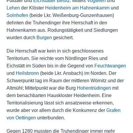
Fuldaer und
Eichstätter Besitz
. Mittels
Vogteien
und
Lehen
der Klöster
Heidenheim am Hahnenkamm
und
Solnhofen
(beide Lkr. Weißenburg-Gunzenhausen)
dehnten die Truhendinger ihre Herrschaft in den
Hahnenkamm aus. Rodungstätigkeit und Siedlungen
wurden durch
Burgen
gesichert.
Die Herrschaft war kein in sich geschlossenes
Territorium. Sie reichte vom Nördlinger Ries und
Eichstätt im Süden bis in die Gegend von
Feuchtwangen
und
Heilsbronn
(beide Lkr. Ansbach) im Norden. Der
Schwerpunkt lag im Raum der mittleren Wörnitz und der
Altmühl; Mittelpunkt war die Burg
Hohentrüdingen
mit
dem benachbarten Hauskloster Heidenheim. Eine
Territorialisierung lässt sich ansatzweise erkennen,
wurde aber vor allem durch die Konkurrenz der
Grafen
von Oettingen
unterbunden.
Gegen 1280 mussten die Truhendinger immer mehr