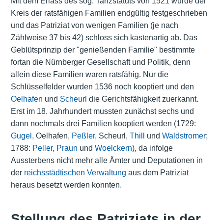
Mit dem Erlass des sog. Tanzstatuts von 1521 wurde der
Kreis der ratsfähigen Familien endgültig festgeschrieben
und das Patriziat von wenigen Familien (je nach
Zählweise 37 bis 42) schloss sich kastenartig ab. Das
Geblütsprinzip der "genießenden Familie" bestimmte
fortan die Nürnberger Gesellschaft und Politik, denn
allein diese Familien waren ratsfähig. Nur die
Schlüsselfelder wurden 1536 noch kooptiert und den
Oelhafen
und
Scheurl
die Gerichtsfähigkeit zuerkannt.
Erst im 18. Jahrhundert mussten zunächst sechs und
dann nochmals drei Familien kooptiert werden (1729:
Gugel
, Oelhafen,
Peßler
, Scheurl,
Thill
und
Waldstromer
;
1788:
Peller
,
Praun
und
Woelckern
), da infolge
Aussterbens nicht mehr alle Ämter und Deputationen in
der
reichsstädtischen Verwaltung
aus dem Patriziat
heraus besetzt werden konnten.
Stellung des Patriziats in der