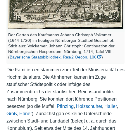
Der Garten des Kaufmanns Johann Christoph Volkamer
(1644-1720) im heutigen Nürnberger Stadtteil Gostenhof.
Stich aus: Volckamer, Johann Christoph: Continuation der
Nürnbergischen Hesperidum, Nürnberg, 1714, Tafel VIIII.
(
Bayerische Staatsbibliothek, Res/2 Oecon. 106
)
Die Familien entstammten zum Teil der Ministerialität des
Hochmittelalters. Die Ahnherren kamen im Zuge
staufischer Städtepolitik oder infolge des
Zusammenbruchs der staufischen Reichslandpolitik
nach Nürnberg. Sie konnten dort führende Positionen
besetzen (so die Muffel,
Pfinzing
,
Holzschuher
,
Haller
,
Groß
,
Ebner
). Zunächst gab es keine Unterschiede
zwischen Stadt- und Landadel (belegt u. a. durch das
Konnubium). Seit etwa der Mitte des 14. Jahrhundert