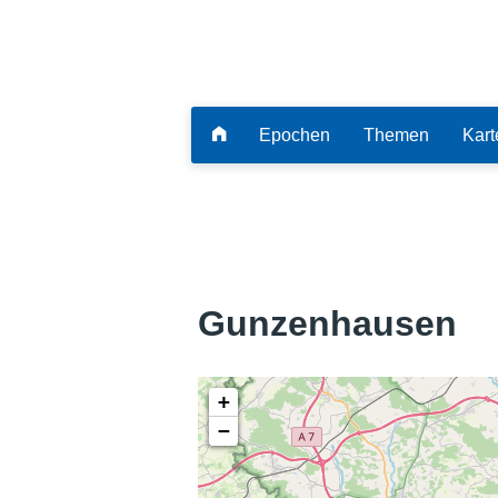
Epochen
Themen
Kart
Gunzenhausen
+
−