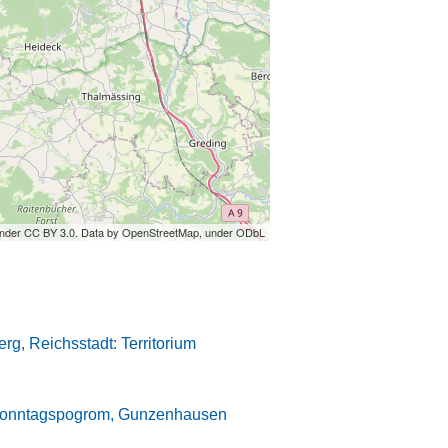
under CC BY 3.0. Data by OpenStreetMap, under ODbL
rg, Reichsstadt: Territorium
onntagspogrom, Gunzenhausen
)