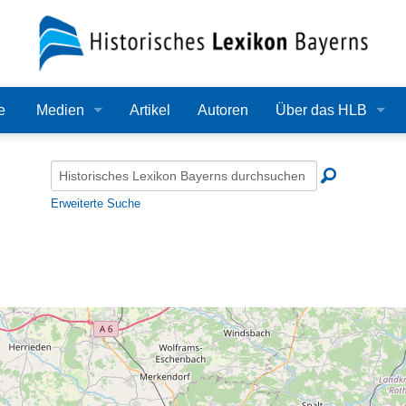
e
Medien
Artikel
Autoren
Über das HLB
Bilder
Lexikon
Audio
Redaktion
Erweiterte Suche
Video
Träger
PDF
Wissenschaftlicher B
Alle Dateien
Bearbeitungsstand
Zehn Jahre HLB
Häufige Fragen