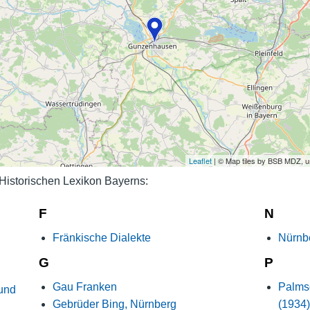
Nutzungshinweise
Leaflet
| © Map tiles by BSB MDZ, 
storischen Lexikon Bayerns:
F
N
Fränkische Dialekte
Nürnbe
G
P
Gau Franken
Palms
 und
Gebrüder Bing, Nürnberg
(1934