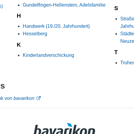
Gundelfingen-Hellenstein, Adelsfamilie
k)
S
H
Straße
Handwerk (19./20. Jahrhundert)
Jahrhu
Hesselberg
Städte
Neuzei
K
T
Kinderlandverschickung
Truhe
ks
nk von
bavarikon