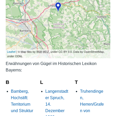
Leaflet
| © Map tiles by BSB MDZ, under CC BY 3.0. Data by OpenStreetMap,
under ODbL
Erwähnungen von Gügel im Historischen Lexikon
Bayerns:
B
L
T
Bamberg,
Langenstadt
Truhendinge
Hochstift:
er Spruch,
n,
Territorium
14.
Herren/Grafe
und Struktur
Dezember
n von