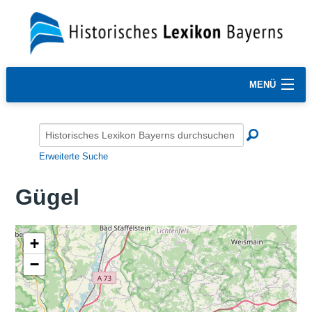
MENÜ
Erweiterte Suche
Gügel
+
−