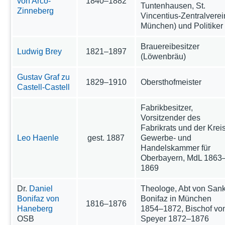
von Arco-
1840–1882
Tuntenhausen, St.
Zinneberg
Vincentius-Zentralverei
München) und Politiker
Brauereibesitzer
Ludwig Brey
1821–1897
(Löwenbräu)
Gustav Graf zu
1829–1910
Obersthofmeister
Castell-Castell
Fabrikbesitzer,
Vorsitzender des
Fabrikrats und der Krei
Leo Haenle
gest. 1887
Gewerbe- und
Handelskammer für
Oberbayern, MdL 1863
1869
Dr.
Daniel
Theologe, Abt von Sank
Bonifaz von
Bonifaz in München
1816–1876
Haneberg
1854–1872, Bischof vo
OSB
Speyer 1872–1876