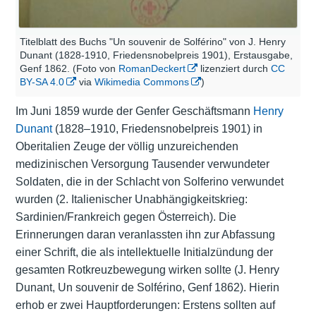
Titelblatt des Buchs "Un souvenir de Solférino" von J. Henry
Dunant (1828-1910, Friedensnobelpreis 1901), Erstausgabe,
Genf 1862. (Foto von
RomanDeckert
lizenziert durch
CC
BY-SA 4.0
via
Wikimedia Commons
)
Im Juni 1859 wurde der Genfer Geschäftsmann
Henry
Dunant
(1828–1910, Friedensnobelpreis 1901) in
Oberitalien Zeuge der völlig unzureichenden
medizinischen Versorgung Tausender verwundeter
Soldaten, die in der Schlacht von Solferino verwundet
wurden (2. Italienischer Unabhängigkeitskrieg:
Sardinien/Frankreich gegen Österreich). Die
Erinnerungen daran veranlassten ihn zur Abfassung
einer Schrift, die als intellektuelle Initialzündung der
gesamten Rotkreuzbewegung wirken sollte (J. Henry
Dunant, Un souvenir de Solférino, Genf 1862). Hierin
erhob er zwei Hauptforderungen: Erstens sollten auf