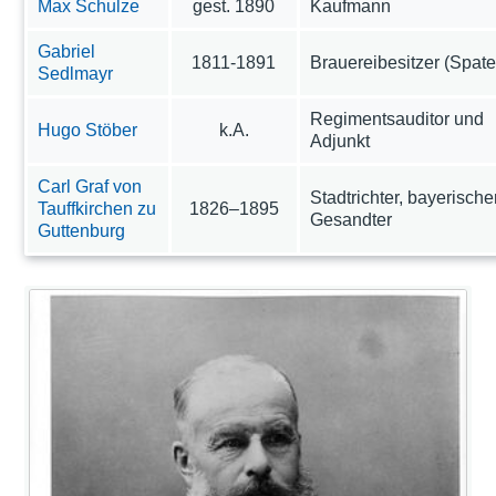
Max Schulze
gest. 1890
Kaufmann
Gabriel
1811-1891
Brauereibesitzer (Spate
Sedlmayr
Regimentsauditor und
Hugo Stöber
k.A.
Adjunkt
Carl Graf von
Stadtrichter, bayerische
Tauffkirchen zu
1826–1895
Gesandter
Guttenburg