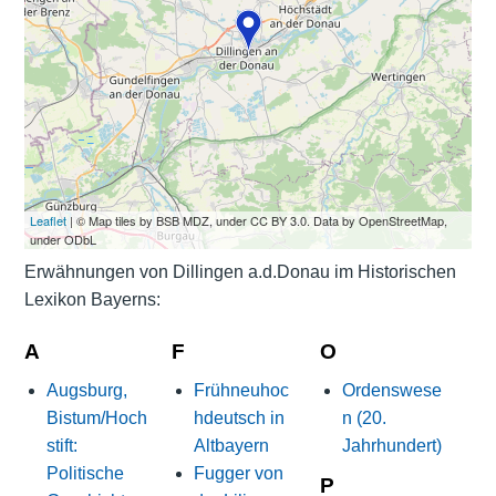
Leaflet
| © Map tiles by BSB MDZ, under CC BY 3.0. Data by OpenStreetMap,
under ODbL
Erwähnungen von Dillingen a.d.Donau im Historischen
Lexikon Bayerns:
A
F
O
Augsburg,
Frühneuhoc
Ordenswese
Bistum/Hoch
hdeutsch in
n (20.
stift:
Altbayern
Jahrhundert)
Politische
Fugger von
P