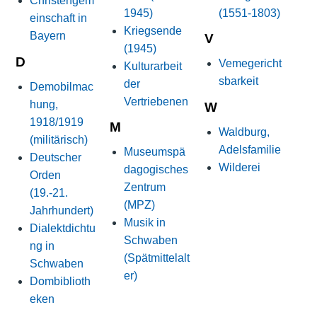
Christengem
1945)
(1551-1803)
einschaft in
Kriegsende
Bayern
V
(1945)
D
Vemegericht
Kulturarbeit
sbarkeit
der
Demobilmac
Vertriebenen
hung,
W
1918/1919
M
Waldburg,
(militärisch)
Adelsfamilie
Museumspä
Deutscher
Wilderei
dagogisches
Orden
Zentrum
(19.-21.
(MPZ)
Jahrhundert)
Musik in
Dialektdichtu
Schwaben
ng in
(Spätmittelalt
Schwaben
er)
Dombiblioth
eken