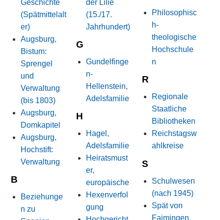
Geschichte
der Lilie
Philosophisc
(Spätmittelalt
(15./17.
h-
er)
Jahrhundert)
theologische
Augsburg,
G
Hochschule
Bistum:
Gundelfinge
n
Sprengel
n-
und
R
Hellenstein,
Verwaltung
Regionale
Adelsfamilie
(bis 1803)
Staatliche
Augsburg,
H
Bibliotheken
Domkapitel
Hagel,
Reichstagsw
Augsburg,
Adelsfamilie
ahlkreise
Hochstift:
Heiratsmust
Verwaltung
S
er,
B
Schulwesen
europäische
(nach 1945)
Hexenverfol
Beziehunge
Spät von
gung
n zu
Faimingen,
Hochgericht