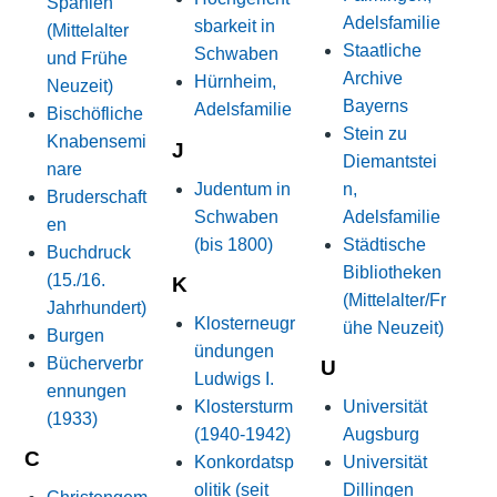
Spanien
Adelsfamilie
sbarkeit in
(Mittelalter
Staatliche
Schwaben
und Frühe
Archive
Hürnheim,
Neuzeit)
Bayerns
Adelsfamilie
Bischöfliche
Stein zu
Knabensemi
J
Diemantstei
nare
Judentum in
n,
Bruderschaft
Schwaben
Adelsfamilie
en
(bis 1800)
Städtische
Buchdruck
Bibliotheken
(15./16.
K
(Mittelalter/Fr
Jahrhundert)
Klosterneugr
ühe Neuzeit)
Burgen
ündungen
Bücherverbr
U
Ludwigs I.
ennungen
Klostersturm
Universität
(1933)
(1940-1942)
Augsburg
C
Konkordatsp
Universität
olitik (seit
Dillingen