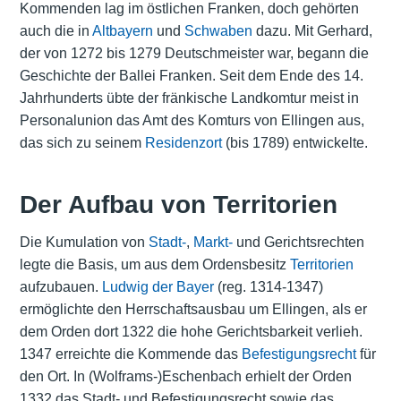
Kommenden lag im östlichen Franken, doch gehörten
auch die in
Altbayern
und
Schwaben
dazu. Mit Gerhard,
der von 1272 bis 1279 Deutschmeister war, begann die
Geschichte der Ballei Franken. Seit dem Ende des 14.
Jahrhunderts übte der fränkische Landkomtur meist in
Personalunion das Amt des Komturs von Ellingen aus,
das sich zu seinem
Residenzort
(bis 1789) entwickelte.
Der Aufbau von Territorien
Die Kumulation von
Stadt-
,
Markt-
und Gerichtsrechten
legte die Basis, um aus dem Ordensbesitz
Territorien
aufzubauen.
Ludwig der Bayer
(reg. 1314-1347)
ermöglichte den Herrschaftsausbau um Ellingen, als er
dem Orden dort 1322 die hohe Gerichtsbarkeit verlieh.
1347 erreichte die Kommende das
Befestigungsrecht
für
den Ort. In (Wolframs-)Eschenbach erhielt der Orden
1332 das Stadt- und Befestigungsrecht sowie das