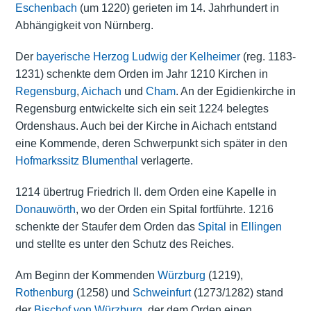
Eschenbach
(um 1220) gerieten im 14. Jahrhundert in
Abhängigkeit von Nürnberg.
Der
bayerische Herzog
Ludwig der Kelheimer
(reg. 1183-
1231) schenkte dem Orden im Jahr 1210 Kirchen in
Regensburg
,
Aichach
und
Cham
. An der Egidienkirche in
Regensburg entwickelte sich ein seit 1224 belegtes
Ordenshaus. Auch bei der Kirche in Aichach entstand
eine Kommende, deren Schwerpunkt sich später in den
Hofmarkssitz
Blumenthal
verlagerte.
1214 übertrug Friedrich II. dem Orden eine Kapelle in
Donauwörth
, wo der Orden ein Spital fortführte. 1216
schenkte der Staufer dem Orden das
Spital
in
Ellingen
und stellte es unter den Schutz des Reiches.
Am Beginn der Kommenden
Würzburg
(1219),
Rothenburg
(1258) und
Schweinfurt
(1273/1282) stand
der
Bischof von Würzburg
, der dem Orden einen