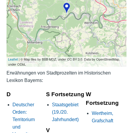
Leaflet
| © Map tiles by BSB MDZ, under CC BY 3.0. Data by OpenStreetMap,
under ODbL
Erwähnungen von Stadtprozelten im Historischen
Lexikon Bayerns:
D
S Fortsetzung
W
Fortsetzung
Deutscher
Staatsgebiet
Orden:
(19./20.
Wertheim,
Territorium
Jahrhundert)
Grafschaft
und
V