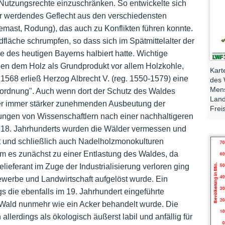
 Nutzungsrechte einzuschränken. So entwickelte sich
er werdendes Geflecht aus den verschiedensten
Nutzungshinweise
mast, Rodung), das auch zu Konflikten führen konnte.
fläche schrumpfen, so dass sich im Spätmittelalter der
 des heutigen Bayerns halbiert hatte. Wichtige
ben dem Holz als Grundprodukt vor allem Holzkohle,
Kart
 1568 erließ Herzog Albrecht V. (reg. 1550-1579) eine
des 
Mens
tordnung". Auch wenn dort der Schutz des Waldes
Land
ner immer stärker zunehmenden Ausbeutung der
Frei
rungen von Wissenschaftlern nach einer nachhaltigeren
 18. Jahrhunderts wurden die Wälder vermessen und
tet und schließlich auch Nadelholzmonokulturen
am es zunächst zu einer Entlastung des Waldes, da
lieferant im Zuge der Industrialisierung verloren ging
ewerbe und Landwirtschaft aufgelöst wurde. Ein
s die ebenfalls im 19. Jahrhundert eingeführte
 Wald nunmehr wie ein Acker behandelt wurde. Die
lerdings als ökologisch äußerst labil und anfällig für