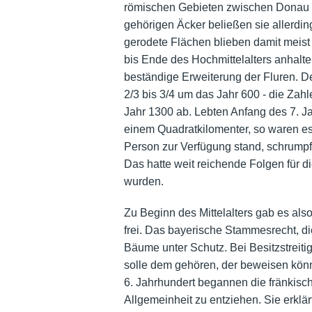
römischen Gebieten zwischen Donau un
gehörigen Äcker beließen sie allerding
gerodete Flächen blieben damit meist 
bis Ende des Hochmittelalters anhalt
beständige Erweiterung der Fluren. D
2/3 bis 3/4 um das Jahr 600 - die Zahl
Jahr 1300 ab. Lebten Anfang des 7. Ja
einem Quadratkilomenter, so waren es
Person zur Verfügung stand, schrumpf
Das hatte weit reichende Folgen für di
wurden.
Zu Beginn des Mittelalters gab es al
frei. Das bayerische Stammesrecht, die
Bäume unter Schutz. Bei Besitzstreitig
solle dem gehören, der beweisen könn
6. Jahrhundert begannen die fränkis
Allgemeinheit zu entziehen. Sie erklär