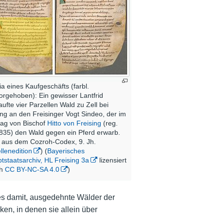
tia eines Kaufgeschäfts (farbl.
orgehoben): Ein gewisser Lantfrid
aufte vier Parzellen Wald zu Zell bei
ing an den Freisinger Vogt Sindeo, der im
rag von Bischof
Hitto von Freising
(reg.
835) den Wald gegen ein Pferd erwarb.
 aus dem Cozroh-Codex, 9. Jh.
llenedition
) (
Bayerisches
tstaatsarchiv, HL Freising 3a
lizensiert
ch
CC BY-NC-SA 4.0
)
es damit, ausgedehnte Wälder der
ken, in denen sie allein über