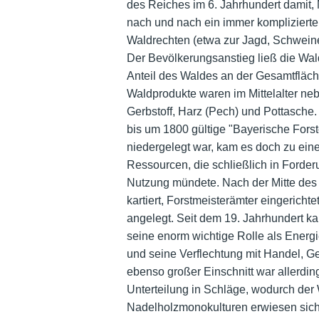
des Reiches im 6. Jahrhundert damit,
nach und nach ein immer kompliziert
Waldrechten (etwa zur Jagd, Schweine
Der Bevölkerungsanstieg ließ die Wald
Anteil des Waldes an der Gesamtfläche
Waldprodukte waren im Mittelalter ne
Gerbstoff, Harz (Pech) und Pottasche.
bis um 1800 gültige "Bayerische Fors
niedergelegt war, kam es doch zu ei
Ressourcen, die schließlich in Forde
Nutzung mündete. Nach der Mitte des
kartiert, Forstmeisterämter eingerich
angelegt. Seit dem 19. Jahrhundert k
seine enorm wichtige Rolle als Energie
und seine Verflechtung mit Handel, G
ebenso großer Einschnitt war allerding
Unterteilung in Schläge, wodurch der
Nadelholzmonokulturen erwiesen sich al