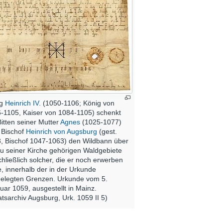
ig
Heinrich IV.
(1050-1106; König von
-1105, Kaiser von 1084-1105) schenkt
Bitten seiner Mutter
Agnes
(1025-1077)
 Bischof
Heinrich von Augsburg
(gest.
, Bischof 1047-1063) den Wildbann über
zu seiner Kirche gehörigen Waldgebiete
chließlich solcher, die er noch erwerben
te, innerhalb der in der Urkunde
gelegten Grenzen. Urkunde vom 5.
uar 1059, ausgestellt in Mainz.
atsarchiv Augsburg, Urk. 1059 II 5)