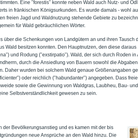
timmten. Eine "forestis" konnte neben Wald auch Nutz- und Ö
erts in fränkischen Königsurkunden. Es wurde damals - wohl aus
hen freien Jagd und Waldnutzung stehende Gebiete zu bezeichn
lgemein für Wald gebräuchlichen Wörter.
uns über die Schenkungen von Landgütern an und ihren Tausch d
erus Wald besitzen konnten. Den Hauptnutzen, den diese daraus
na") und Rodung ("exstirpatio"). Wald, der sich durch Roden in 
ndherrn, durch die Ansiedlung von Bauern sowohl die Abgaben,
hen. Daher wurden bei solchem Wald genaue Größenangaben ge
ficienter") oder reichlich ("habundanter") angegeben. Dass fr
Viehweide sowie die Gewinnung von Waldgras, Laubheu, Bau- und 
 eine Selbstverständlichkeit gewesen zu sein.
ch der Bevölkerungsanstieg und es kamen mit der bis
tgründungen neue Ansprüche an den Wald hinzu. Die