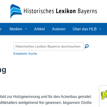
e
Medien
Artikel
Autoren
Über das HLB
Bilder
Lexikon
Audio
Redaktion
Erweiterte Suche
Video
Träger
ng
PDF
Wissenschaftlicher B
Alle Dateien
Bearbeitungsstand
Zehn Jahre HLB
 Wald zur Holzgewinnung und für den Ackerbau gerodet.
Mittelalters weitgehend frei gewesen, begannen Große
Häufige Fragen