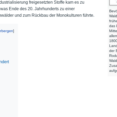
dustrialisierung freigesetzten Stoffe kam es zu
as Ende des 20. Jahrhunderts zu einer
Bevö
wälder und zum Rückbau der Monokulturen führte.
Wald
früh
das 
Mitt
alle
1800
Land
der 
Rodu
Wald
ndert
Zusa
aufg