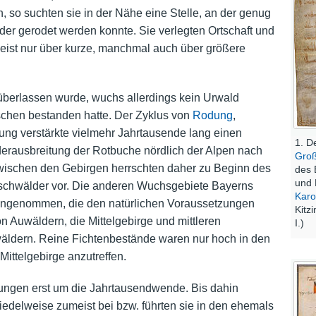
, so suchten sie in der Nähe eine Stelle, an der genug
er gerodet werden konnte. Sie verlegten Ortschaft und
meist nur über kurze, manchmal auch über größere
überlassen wurde, wuchs allerdings kein Urwald
schen bestanden hatte. Der Zyklus von
Rodung
,
g verstärkte vielmehr Jahrtausende lang einen
1. D
derausbreitung der Rotbuche nördlich der Alpen nach
Gro
 zwischen den Gebirgen herrschten daher zu Beginn des
des 
und 
ischwälder vor. Die anderen Wuchsgebiete Bayerns
Karo
ngenommen, die den natürlichen Voraussetzungen
Kitz
 Auwäldern, die Mittelgebirge und mittleren
I.)
ldern. Reine Fichtenbestände waren nur hoch in den
ittelgebirge anzutreffen.
lungen erst um die Jahrtausendwende. Bis dahin
iedelweise zumeist bei bzw. führten sie in den ehemals