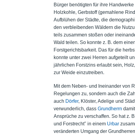
Bürger benötigten für ihre Handwerk
Holzkohle, Gerbstoff (gemahlene Rind
Aufblühen der Städte, die demographi
den verbleibenden Wäldern die Nutzun
teils zusammen stoßen oder ineinande
Wald teilen. So konnte z. B. dem ein
Forstgerichtsbarkeit. Das für die her
konnte unter zwei Herren aufgeteilt 
jährlichen Forstzins erlaubt sein, Ho
zur Weide einzutreiben.
Mit dem Neben- und Ineinander von R
Regelungen zu, sondern auch die Zahl 
auch
Dörfer
, Klöster, Adelige und Stä
verwunderlich, dass
Grundherrn
damit
Ansprüche zu verschaffen. So hat z. B
und Forstrecht" in einem
Urbar
zusamme
veränderten Umgang der Grundherren 