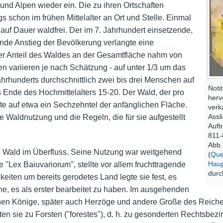
d Alpen wieder ein. Die zu ihren Ortschaften
s schon im frühen Mittelalter an Ort und Stelle. Einmal
auf Dauer waldfrei. Der im 7. Jahrhundert einsetzende,
ende Anstieg der Bevölkerung verlangte eine
er Anteil des Waldes an der Gesamtfläche nahm von
en variieren je nach Schätzung - auf unter 1/3 um das
hrhunderts durchschnittlich zwei bis drei Menschen auf
Noti
 Ende des Hochmittelalters 15-20. Der Wald, der pro
herv
te auf etwa ein Sechzehntel der anfänglichen Fläche.
verk
Assl
e Waldnutzung und die Regeln, die für sie aufgestellt
Auft
811-
Abb.
so Wald im Überfluss. Seine Nutzung war weitgehend
(
Que
Haup
 "Lex Baiuvariorum", stellte vor allem fruchttragende
dur
keiten um bereits gerodetes Land legte sie fest, es
e, es als erster bearbeitet zu haben. Im ausgehenden
chen Könige, später auch Herzöge und andere Große des Reich
ten sie zu Forsten ("forestes"), d. h. zu gesonderten Rechtsbezir