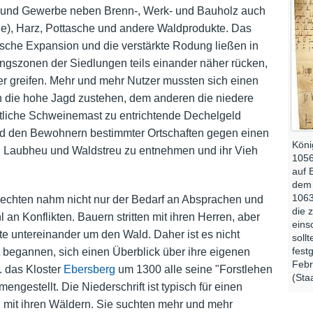
e und Gewerbe neben Brenn-, Werk- und Bauholz auch
e), Harz, Pottasche und andere Waldprodukte. Das
sche Expansion und die verstärkte Rodung ließen in
gszonen der Siedlungen teils einander näher rücken,
r greifen. Mehr und mehr Nutzer mussten sich einen
en die hohe Jagd zustehen, dem anderen die niedere
bstliche Schweinemast zu entrichtende Dechelgeld
und den Bewohnern bestimmter Ortschaften gegen einen
Kön
lz, Laubheu und Waldstreu zu entnehmen und ihr Vieh
1056
auf 
dem
1063
echten nahm nicht nur der Bedarf an Absprachen und
die 
an Konflikten. Bauern stritten mit ihren Herren, aber
eins
dte untereinander um den Wald. Daher ist es nicht
soll
fest
 begannen, sich einen Überblick über ihre eigenen
Febr
. das Kloster
Ebersberg
um 1300 alle seine "Forstlehen
(Sta
ngestellt. Die Niederschrift ist typisch für einen
mit ihren Wäldern. Sie suchten mehr und mehr