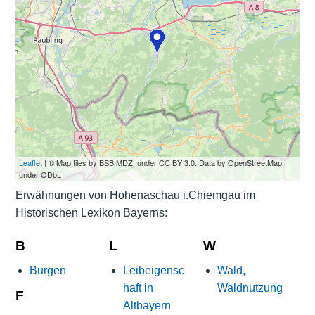
Leaflet
| © Map tiles by BSB MDZ, under CC BY 3.0. Data by OpenStreetMap,
under ODbL
Erwähnungen von Hohenaschau i.Chiemgau im
Historischen Lexikon Bayerns:
B
L
W
Burgen
Leibeigensc
Wald,
haft in
Waldnutzung
F
Altbayern