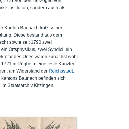
e) 1721 von den Herzögen von
ke Institution, sondern auch als
r Kanton Baunach trotz seiner
altung. Diese bestand aus dem
isch) sowie seit 1790 zwei
 ein Ortsphysikus, zwei Syndici, ein
Sekretär des Ortes waren zunächst wohl
 1721 in Rügheim eine feste Kanzlei
ingen, am Widerstand der
Reichsstadt
.
es Kantons Baunach befinden sich
 im Staatsarchiv Kitzingen.