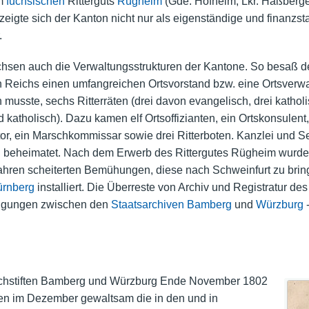
em
fuchsischen
Ritterguts
Rügheim
(Gde. Hofheim, Lkr. Haßberg
igte sich der Kanton nicht nur als eigenständige und finanzstar
.
sen auch die Verwaltungsstrukturen der Kantone. So besaß de
 Reichs einen umfangreichen Ortsvorstand bzw. eine Ortsverw
 musste, sechs Ritterräten (drei davon evangelisch, drei kathol
katholisch). Dazu kamen elf Ortsoffizianten, ein Ortskonsulent,
rator, ein Marschkommissar sowie drei Ritterboten. Kanzlei und 
n beheimatet. Nach dem Erwerb des Rittergutes Rügheim wurde
er Jahren scheiterten Bemühungen, diese nach Schweinfurt zu br
rnberg
installiert. Die Überreste von Archiv und Registratur d
nigungen zwischen den
Staatsarchiven
Bamberg
und
Würzburg
-
chstiften Bamberg und Würzburg Ende November 1802
pen im Dezember gewaltsam die in den und in