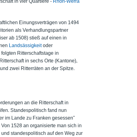
schaft in vier Quartiere -
Rhön-Werra
haftlichen Einungsverträgen von 1494
ritorien als Verhandlungspartner
ser ab 1508) stieß auf einen in
onen
Landsässigkeit
oder
olgten Ritterschaftstage in
itterschaft in sechs Orte (Kantone),
nd zwei Ritterräten an der Spitze.
derungen an die Ritterschaft in
fen. Standespolitisch fand nun
itter im Lande zu Franken gesessen"
. Von 1528 an organisierte man sich in
 und standespolitisch auf den Weg zur