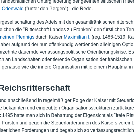
r landschaftlichen Untergliederung der geeinten stiftischen Ritter
,
Odenwald
("unter den Bergen") - die Rede.
Vergesellschaftung des Adels mit den gesamtfränkischen rittersc
elchen die "Ritterschaft Landes zu Franken" den fürstlichen Ter
einen Pfennigs
durch Kaiser
Maximilian I.
(reg. 1486-1519, Kai
n aber aufgrund der nun offenkundig werdenden alleinigen Opti
rzehnte dauernde verfassungspolitische Orientierungskrise. Es f
h an Landschaften orientierende Organisation der fränkischen R
n genauso wie die innere Organisation mit je einem Hauptmann u
Reichsritterschaft
nd anschließend in regelmäßiger Folge der Kaiser mit Steuerfor
ie bekannten und eingeübten Organisationsstrukturen zurückgrei
t: 1495 hatte man sich in Beharrung der Eigensicht als "freie R
er Fürsten und gegen die Steuerforderungen des Kaisers vereint
iserlichen Forderungen und begab sich so verfassungsrechtlich