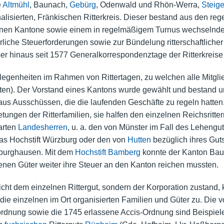
e
Altmühl
, Baunach,
Gebürg
, Odenwald und Rhön-Werra,
Steig
onalisierten, Fränkischen Ritterkreis. Dieser bestand aus den re
nen Kantone sowie einem in regelmäßigem Turnus wechselnden 
liche Steuerforderungen sowie zur Bündelung ritterschaftlich
er hinaus seit 1577 Generalkorrespondenztage der Ritterkrei
elegenheiten im Rahmen von Rittertagen, zu welchen alle Mitgl
isten). Der Vorstand eines Kantons wurde gewählt und bestand 
 aus Ausschüssen, die die laufenden Geschäfte zu regeln hatte
tungen der Ritterfamilien, sie halfen den einzelnen Reichsritte
arten
Landesherren
, u. a. den von Münster im Fall des Lehengu
as Hochstift Würzburg oder den von
Hutten
bezüglich ihres Gut
burghausen. Mit dem
Hochstift Bamberg
konnte der Kanton Baun
lenen Güter weiter ihre Steuer an den Kanton reichen mussten.
nicht dem einzelnen Rittergut, sondern der Korporation zusta
r die einzelnen im Ort organisierten Familien und Güter zu. Di
dnung sowie die 1745 erlassene Accis-Ordnung sind Beispiele 