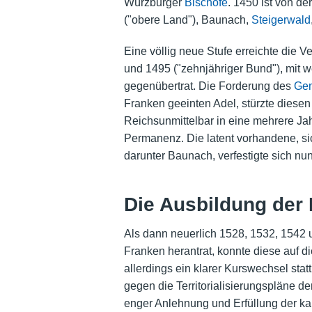
Würzburger
Bischöfe
. 1450 ist von de
("obere Land"), Baunach,
Steigerwald
Eine völlig neue Stufe erreichte die 
und 1495 ("zehnjähriger Bund"), mit w
gegenübertrat. Die Forderung des
Gem
Franken geeinten Adel, stürzte diese
Reichsunmittelbar in eine mehrere Jah
Permanenz. Die latent vorhandene, sic
darunter Baunach, verfestigte sich nu
Die Ausbildung der 
Als dann neuerlich 1528, 1532, 1542 u
Franken herantrat, konnte diese auf d
allerdings ein klarer Kurswechsel stat
gegen die Territorialisierungspläne d
enger Anlehnung und Erfüllung der ka