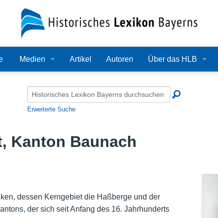
e
Medien
Artikel
Autoren
Über das HLB
Bilder
Lexikon
Audio
Redaktion
Erweiterte Suche
Video
Träger
ft, Kanton Baunach
PDF
Wissenschaftlicher B
Alle Dateien
Bearbeitungsstand
Zehn Jahre HLB
anken, dessen Kerngebiet die Haßberge und der
ntons, der sich seit Anfang des 16. Jahrhunderts
Häufige Fragen