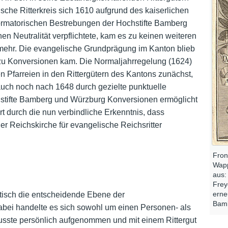
ische Ritterkreis sich 1610 aufgrund des kaiserlichen
ormatorischen Bestrebungen der Hochstifte Bamberg
en Neutralität verpflichtete, kam es zu keinen weiteren
n mehr. Die evangelische Grundprägung im Kanton blieb
 zu Konversionen kam. Die Normaljahrregelung (1624)
 Pfarreien in den Rittergütern des Kantons zunächst,
auch noch nach 1648 durch gezielte punktuelle
ifte Bamberg und Würzburg Konversionen ermöglicht
t durch die nun verbindliche Erkenntnis, dass
der Reichskirche für evangelische Reichsritter
Fron
Wapp
aus:
Frey
erne
litisch die entscheidende Ebene der
Bamb
 Dabei handelte es sich sowohl um einen Personen- als
usste persönlich aufgenommen und mit einem Rittergut