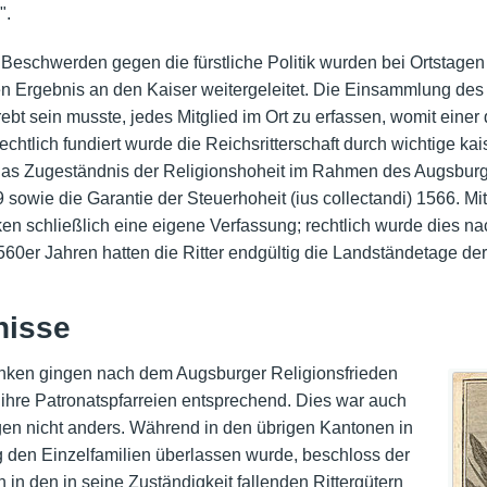
".
Beschwerden gegen die fürstliche Politik wurden bei Ortstag
n Ergebnis an den Kaiser weitergeleitet. Die Einsammlung de
ebt sein musste, jedes Mitglied im Ort zu erfassen, womit einer 
chtlich fundiert wurde die Reichsritterschaft durch wichtige kai
as Zugeständnis der Religionshoheit im Rahmen des Augsburge
 sowie die Garantie der Steuerhoheit (ius collectandi) 1566. Mi
ken schließlich eine eigene Verfassung; rechtlich wurde dies n
560er Jahren hatten die Ritter endgültig die Landständetage der f
nisse
ranken gingen nach dem Augsburger Religionsfrieden
 ihre Patronatspfarreien entsprechend. Dies war auch
n nicht anders. Während in den übrigen Kantonen in
 den Einzelfamilien überlassen wurde, beschloss der
n den in seine Zuständigkeit fallenden Rittergütern