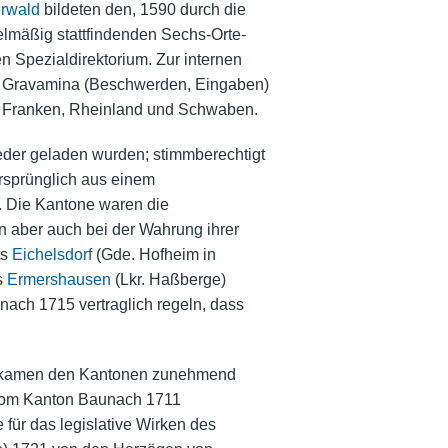
erwald
bildeten den, 1590 durch die
gelmäßig stattfindenden Sechs-Orte-
Spezialdirektorium. Zur internen
er Gravamina (Beschwerden, Eingaben)
se Franken, Rheinland und Schwaben.
ieder geladen wurden; stimmberechtigt
ursprünglich aus einem
n. Die Kantone waren die
rn aber auch bei der Wahrung ihrer
ts
Eichelsdorf
(Gde. Hofheim in
s
Ermershausen
(Lkr. Haßberge)
ach 1715 vertraglich regeln, dass
nd, kamen den Kantonen zunehmend
e vom Kanton Baunach 1711
für das legislative Wirken des