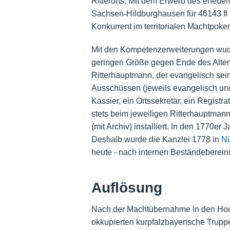
Ritterorts. Mit dem Erwerb des ehed
Sachsen-Hildburghausen für 46143 fl ze
Konkurrent im territorialen Machtpoker
Mit den Kompetenzerweiterungen wuch
geringen Größe gegen Ende des Alten
Ritterhauptmann, der evangelisch sein
Ausschüssen (jeweils evangelisch und 
Kassier, ein Ortssekretär, ein Regist
stets beim jeweiligen Ritterhauptman
(mit Archiv) installiert. In den 1770
Deshalb wurde die Kanzlei 1778 in
Nü
heute - nach internen Beständeberei
Auflösung
Nach der Machtübernahme in den Ho
okkupierten kurpfalzbayerische Trup