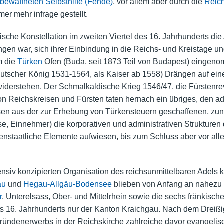
bewaffneten Selbsthilfe (Fehde)
, vor allem aber durch die
Reic
er mehr infrage gestellt.
itische Konstellation im zweiten Viertel des 16. Jahrhunderts 
ngen war, sich ihrer Einbindung in die Reichs- und Kreistage u
m die
Türken
Ofen (Buda, seit 1873 Teil von Budapest) eingenom
eutscher König 1531-1564, als Kaiser ab 1558) Drängen auf ei
iderstehen. Der Schmalkaldische Krieg 1546/47, die Fürstenrev
von Reichskreisen und Fürsten taten hernach ein übriges, de
chsen aus der zur Erhebung von Türkensteuern geschaffenen, z
 Einnehmer) die korporativen und administrativen Strukturen d
chenstaatliche Elemente aufwiesen, bis zum Schluss aber vor a
nsiv konzipierten Organisation des reichsunmittelbaren Adels
au
und
Hegau-Allgäu-Bodensee
blieben von Anfang an nahezu g
r
, Unterelsass, Ober- und Mittelrhein sowie die sechs fränkisch
s 16. Jahrhunderts nur der Kanton Kraichgau. Nach dem Dreißig
Pfründenerwerbs in der Reichskirche zahlreiche davor evangeli