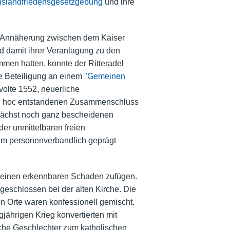
hslandfriedensgesetzgebung
und ihre
die Annäherung zwischen dem Kaiser
nd damit ihrer Veranlagung zu den
men hatten, konnte der Ritteradel
ne Beteiligung an einem
"Gemeinen
olte 1552, neuerliche
n ad hoc entstandenen Zusammenschluss
unächst noch ganz bescheidenen
er unmittelbaren freien
llem personenverbandlich geprägt
 keinen erkennbaren Schaden zufügen.
eschlossen bei der alten Kirche. Die
en Orte waren konfessionell gemischt.
jährigen Krieg konvertierten mit
sche Geschlechter zum katholischen