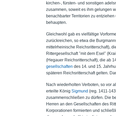
kirchen-, fürsten- und sonstigen adels
zusammen, soweit es ihm gelungen war
benachbarter Territorien zu entziehen 
behaupten.
Gleichwohl gab es vielfältige Vorformen
zurückreichen, so etwa die Burgmanns
mittelrheinische Reichsritterschaft), 
Rittergesellschaft "mit dem Esel" (Kr
(Hegauer Reichsritterschaft), die ab 
gesellschaften
des 14. und 15. Jahrhun
späteren Reichsritterschaft gelten. D
Nach wiederholten Verboten, so vor a
erteilte König
Sigmund
(reg. 1411-1437
zusammenschließen zu dürfen. Die bere
Herren an den Gesellschaften des Rit
Korporationen formierten und schließl