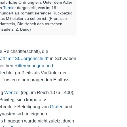
natürliche Ordnung ein. Unter dem Adler
in
Turnier
dargestellt, was im 18.
hundert als romantisierender Rückbezug
das Mittelalter zu sehen ist. (Frontispiz
Hattstein, Die Hoheit des teutschen
hsadels. 2. Band)
 Reichsritterschaft), die
ft "mit St. Jörgenschild"
in Schwaben
reichen
Rittereinungen und -
echter großteils als Vorläufer der
 Fürsten einen prägenden Einfluss.
ig
Wenzel
(reg. im Reich 1376-1400),
ivileg, sich korporativ
rbreitete Beteiligung von
Grafen
und
ynasten sich in eigenen
s hingegen wurde nicht zuletzt durch