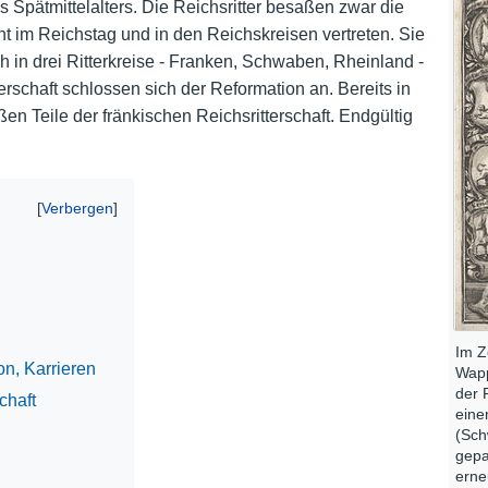
s Spätmittelalters. Die Reichsritter besaßen zwar die
ht im Reichstag und in den Reichskreisen vertreten. Sie
Nutzungshinweise
ch in drei Ritterkreise - Franken, Schwaben, Rheinland -
rschaft schlossen sich der Reformation an. Bereits in
en Teile der fränkischen Reichsritterschaft. Endgültig
Im Z
ion, Karrieren
Wapp
der 
chaft
eine
(Sch
gepa
erne