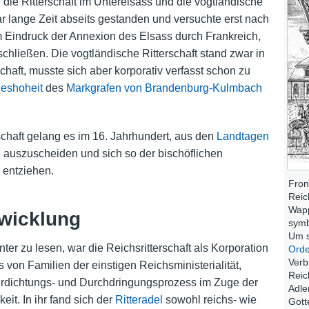
die Ritterschaft im Unterelsass und die vogtländische
ar lange Zeit abseits gestanden und versuchte erst nach
m Eindruck der Annexion des Elsass durch Frankreich,
chließen. Die vogtländische Ritterschaft stand zwar in
chaft, musste sich aber korporativ verfasst schon zu
eshoheit
des
Markgrafen von Brandenburg-Kulmbach
schaft gelang es im 16. Jahrhundert, aus den
Landtagen
g
auszuscheiden und sich so der bischöflichen
 entziehen.
Fron
Reic
Wapp
wicklung
symb
Um s
unter zu lesen, war die Reichsritterschaft als Korporation
Orde
Verb
on Familien der einstigen Reichsministerialität,
Reic
rdichtungs- und Durchdringungsprozess im Zuge der
Adle
it. In ihr fand sich der
Ritteradel
sowohl reichs- wie
Gott