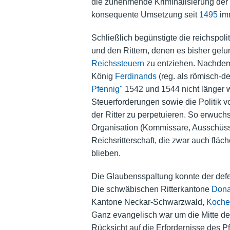
die zunehmende Kriminalisierung der
konsequente Umsetzung seit
1495
imm
Schließlich begünstigte die reichspol
und den Rittern, denen es bisher gelu
Reichssteuern
zu entziehen. Nachde
König
Ferdinands
(reg. als römisch-d
Pfennig"
1542 und 1544 nicht länger w
Steuerforderungen sowie die Politik 
der Ritter zu perpetuieren. So erwu
Organisation (Kommissare, Ausschüsse,
Reichsritterschaft, die zwar auch flä
blieben.
Die Glaubensspaltung konnte der defe
Die schwäbischen Ritterkantone
Don
Kantone Neckar-Schwarzwald,
Koche
Ganz evangelisch war um die Mitte de
Rücksicht auf die Erfordernisse des 