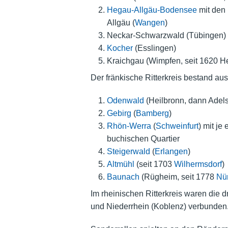
Hegau-Allgäu-Bodensee
mit den
Allgäu (
Wangen
)
Neckar-Schwarzwald (Tübingen) m
Kocher
(Esslingen)
Kraichgau (Wimpfen, seit 1620 He
Der fränkische Ritterkreis bestand a
Odenwald
(Heilbronn, dann Adels
Gebirg
(
Bamberg
)
Rhön-Werra
(
Schweinfurt
) mit j
buchischen Quartier
Steigerwald
(
Erlangen
)
Altmühl
(seit 1703
Wilhermsdorf
)
Baunach
(Rügheim, seit 1778
Nü
Im rheinischen Ritterkreis waren die d
und Niederrhein (Koblenz) verbunden