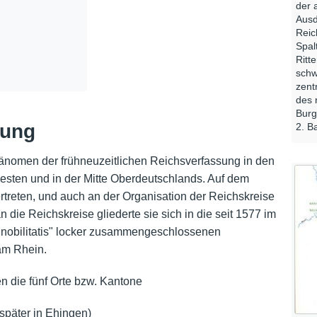
der 
Ausd
Reic
Spal
Ritt
schw
zent
des 
Burg
rung
2. Ba
Phänomen der frühneuzeitlichen Reichsverfassung in den
sten und in der Mitte Oberdeutschlands. Auf dem
ertreten, und auch an der Organisation der Reichskreise
n die Reichskreise gliederte sie sich in die seit 1577 im
i nobilitatis" locker zusammengeschlossenen
m Rhein.
n die fünf Orte bzw. Kantone
später in Ehingen)