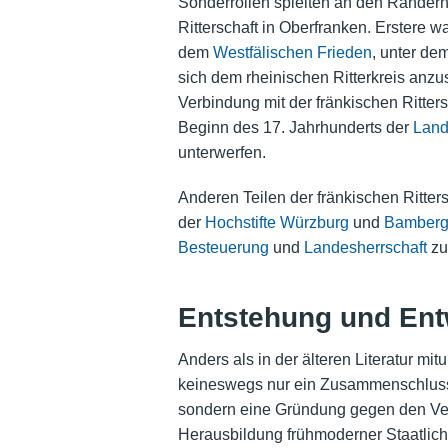
Sonderrollen spielten an den Rändern 
Ritterschaft in Oberfranken. Erstere w
dem
Westfälischen Frieden
, unter de
sich dem rheinischen Ritterkreis anzus
Verbindung mit der fränkischen Ritters
Beginn des 17. Jahrhunderts der
Land
unterwerfen.
Anderen Teilen der fränkischen Ritter
der
Hochstifte Würzburg
und
Bamber
Besteuerung
und
Landesherrschaft
zu
Entstehung und Ent
Anders als in der älteren Literatur mit
keineswegs nur ein Zusammenschluss v
sondern eine Gründung gegen den Ve
Herausbildung frühmoderner Staatlichke