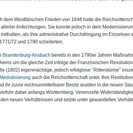
dem Westfälischen Frieden von 1648 hatte die Reichsritterscha
allerlei Anfechtungen. Sie konnte jedoch in dem Modernisierun
mithalten, als ihre administrative Durchdringung im Einzelnen 
1771/72 und 1790 scheiterten.
on
Brandenburg-Ansbach
bereits in den 1790er Jahren Maßnahme
s Rheins um die gleiche Zeit infolge der Französischen Revolut
e (1802) eigenmächtige, jedoch erfolglose "Ritterstürme" insze
Mediatisierung
auch die Reichsritterschaft unter. Ihre Restitut
und ihr zuvor reichsunmittelbarer Besitz wurden in die neuen St
verfuhr dabei anfangs Württemberg. Vereinzelte Widerständigkeit
 den neuen Verhältnissen und setzte unter gewandelten Verhält