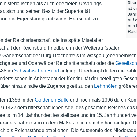
über
ministerialischen als auch edelfreien Ursprungs
ist e
, sich und seinen Besitz der Superiorität
Jahr
und die Eigenständigkeit seiner Herrschaft zu
auf 
aus 
Reic
 der Reichsritterschaft, die ins späte Mittelalter
chaft der Reichsburg Friedberg in der Wetterau (später
die Ganerbschaft der Burg Drachenfels im Wasgau (oberrheinische
aichgauer und Odenwälder Reichsritterschaft) oder die
Gesellscha
1488 im
Schwäbischen Bund
aufging. Überhaupt dürfen die zahl
derts schon in Anbetracht der Kontinuität der beteiligten Geschl
arüber hinaus hatte die Zugehörigkeit zu den
Lehnhöfen
größerer
llem 1356 in der
Goldenen Bulle
und nochmals 1396 durch Kön
) 1422 dem ritterschaftlichen Adel des gesamten Reiches das Pr
its im 14. Jahrhundert feststellbare und im 15. Jahrhundert ve
teradels nahm dann in dem Maße ab, in dem die hochadligen D
ich als Reichsstände etablierten. Die Autonomie des Niederadel