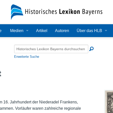
e
Medien
Artikel
Autoren
Über das HLB
Bilder
Lexikon
Audio
Redaktion
Erweiterte Suche
Video
Träger
t
PDF
Wissenschaftlicher B
Alle Dateien
Bearbeitungsstand
Zehn Jahre HLB
 im 16. Jahrhundert der Niederadel Frankens,
mmen. Vorläufer waren zahlreiche regionale
Häufige Fragen