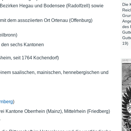
Die 
 Bezirken Hegau und Bodensee (Radolfzell) sowie
Reic
Grun
it dem assoziierten Ort Ortenau (Offenburg)
Ange
des 
Gutt
ilbronn)
Gutt
19)
us den sechs Kantonen
heim, seit 1764 Kochendorf)
e einem saalischen, mainischen, hennebergischen und
rnberg
)
rei Kantone Oberrhein (Mainz), Mittelrhein (Friedberg)
.