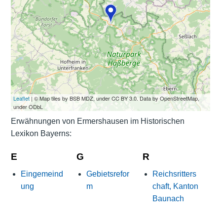
Leaflet
| © Map tiles by BSB MDZ, under CC BY 3.0. Data by OpenStreetMap,
under ODbL
Erwähnungen von Ermershausen im Historischen
Lexikon Bayerns:
E
G
R
Eingemeind
Gebietsrefor
Reichsritters
ung
m
chaft, Kanton
Baunach