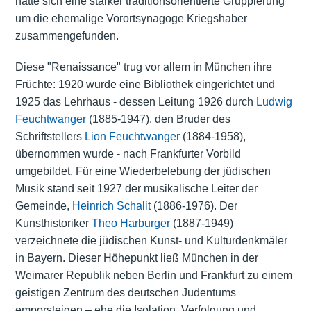
hatte sich eine stärker traditionsorientierte Gruppierung
um die ehemalige Vorortsynagoge Kriegshaber
zusammengefunden.
Diese "Renaissance" trug vor allem in München ihre
Früchte: 1920 wurde eine Bibliothek eingerichtet und
1925 das Lehrhaus - dessen Leitung 1926 durch
Ludwig
Feuchtwanger
(1885-1947), den Bruder des
Schriftstellers
Lion Feuchtwanger
(1884-1958),
übernommen wurde - nach Frankfurter Vorbild
umgebildet. Für eine Wiederbelebung der jüdischen
Musik stand seit 1927 der musikalische Leiter der
Gemeinde,
Heinrich Schalit
(1886-1976). Der
Kunsthistoriker
Theo Harburger
(1887-1949)
verzeichnete die jüdischen Kunst- und Kulturdenkmäler
in Bayern. Dieser Höhepunkt ließ München in der
Weimarer Republik neben Berlin und Frankfurt zu einem
geistigen Zentrum des deutschen Judentums
emporsteigen – ehe die Isolation, Verfolgung und