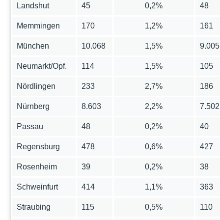
Landshut
45
0,2%
48
Memmingen
170
1,2%
161
München
10.068
1,5%
9.005
Neumarkt/Opf.
114
1,5%
105
Nördlingen
233
2,7%
186
Nürnberg
8.603
2,2%
7.502
Passau
48
0,2%
40
Regensburg
478
0,6%
427
Rosenheim
39
0,2%
38
Schweinfurt
414
1,1%
363
Straubing
115
0,5%
110