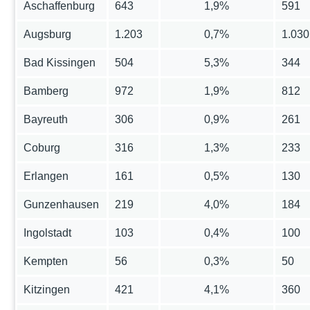
Aschaffenburg
643
1,9%
591
Augsburg
1.203
0,7%
1.030
Bad Kissingen
504
5,3%
344
Bamberg
972
1,9%
812
Bayreuth
306
0,9%
261
Coburg
316
1,3%
233
Erlangen
161
0,5%
130
Gunzenhausen
219
4,0%
184
Ingolstadt
103
0,4%
100
Kempten
56
0,3%
50
Kitzingen
421
4,1%
360