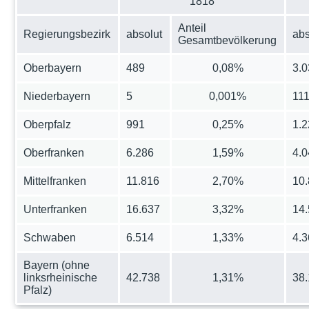
1818
Anteil
Regierungsbezirk
absolut
abs
Gesamtbevölkerung
Oberbayern
489
0,08%
3.
Niederbayern
5
0,001%
11
Oberpfalz
991
0,25%
1.
Oberfranken
6.286
1,59%
4.
Mittelfranken
11.816
2,70%
10
Unterfranken
16.637
3,32%
14
Schwaben
6.514
1,33%
4.
Bayern (ohne
linksrheinische
42.738
1,31%
38
Pfalz)