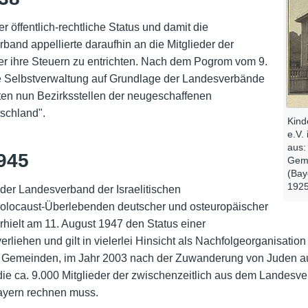
öffentlich-rechtliche Status und damit die
and appellierte daraufhin an die Mitglieder der
ter ihre Steuern zu entrichten. Nach dem Pogrom vom 9.
 Selbstverwaltung auf Grundlage der Landesverbände
aten nun Bezirksstellen der neugeschaffenen
schland".
Kind
e.V.
aus:
945
Geme
(Bay
1925
 der Landesverband der Israelitischen
Holocaust-Überlebenden deutscher und osteuropäischer
rhielt am 11. August 1947 den Status einer
erliehen und gilt in vielerlei Hinsicht als Nachfolgeorganisatio
3 Gemeinden, im Jahr 2003 nach der Zuwanderung von Juden a
e ca. 9.000 Mitglieder der zwischenzeitlich aus dem Landesver
yern rechnen muss.