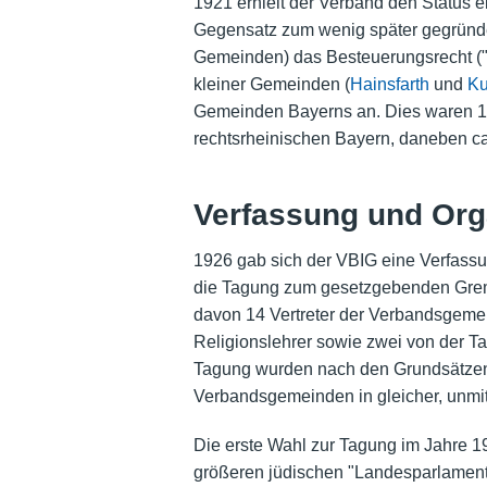
1921 erhielt der Verband den Status e
Gegensatz zum wenig später gegründ
Gemeinden) das Besteuerungsrecht ("
kleiner Gemeinden (
Hainsfarth
und
Ku
Gemeinden Bayerns an. Dies waren 19
rechtsrheinischen Bayern, daneben ca
Verfassung und Org
1926 gab sich der VBIG eine Verfassu
die Tagung zum gesetzgebenden Gremi
davon 14 Vertreter der Verbandsgemei
Religionslehrer sowie zwei von der T
Tagung wurden nach den Grundsätzen 
Verbandsgemeinden in gleicher, unmit
Die erste Wahl zur Tagung im Jahre 1
größeren jüdischen "Landesparlament" 