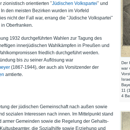
zionistisch orientierten "
Jüdischen Volkspartei
" und
. In den meisten Bezirken wurden im Vorfeld
 nicht der Fall war, errang die "Jüdische Volkspartei"
 in Oberfranken.
ohung 1932 durchgeführten Wahlen zur Tagung des
heftigen innerjüdischen Wahlkämpfen in Preußen und
ahlkompromissen friedlich durchgeführt werden.
ündung bis zu seiner Auflösung war
Der 
meyer
(1867-1944), der auch als Vorsitzender der
war 
Vors
en
amtierte.
Isra
Baye
11 (
4 Ba
retung der jüdischen Gemeinschaft nach außen sowie
 und sozialen Interessen nach innen. Im Mittelpunkt stand
und armer Gemeinden sowie die Regelung der Gehalts-
ultusbeamter, die Sozialhilfe sowie Erziehung und