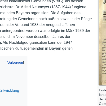
her Israelitischer Gemeinden (VBIG), als dessen
ichtsrat Dr. Alfred Neumeyer (1867-1944) fungierte,
Nutzungshinweise
meinden Bayerns organisiert. Die Aufgaben des
tretung der Gemeinden nach außen sowie in der Pflege
achdem der Verband 1933 der neugeschaffenen
 untergeordnet worden war, erfolgte im März 1939 der
atus und im November desselben Jahres der
 Als Nachfolgeorganisation kann der 1947
itischen Kultusgemeinden in Bayern gelten.
Erst
Entwicklung
Isra
der 
Geme