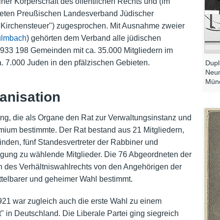
iner Körperschaft des öffentlichen Rechts und (im
eten Preußischen Landesverband Jüdischer
Kirchensteuer") zugesprochen. Mit Ausnahme zweier
lmbach
) gehörten dem Verband alle jüdischen
33 198 Gemeinden mit ca. 35.000 Mitgliedern im
. 7.000 Juden in den pfälzischen Gebieten.
Dupl
Neum
Mün
anisation
ng, die als Organe den Rat zur Verwaltungsinstanz und
um bestimmte. Der Rat bestand aus 21 Mitgliedern,
nden, fünf Standesvertreter der Rabbiner und
agung zu wählende Mitglieder. Die 76 Abgeordneten der
des Verhältniswahlrechts von den Angehörigen der
telbarer und geheimer Wahl bestimmt.
921 war zugleich auch die erste Wahl zu einem
in Deutschland. Die Liberale Partei ging siegreich