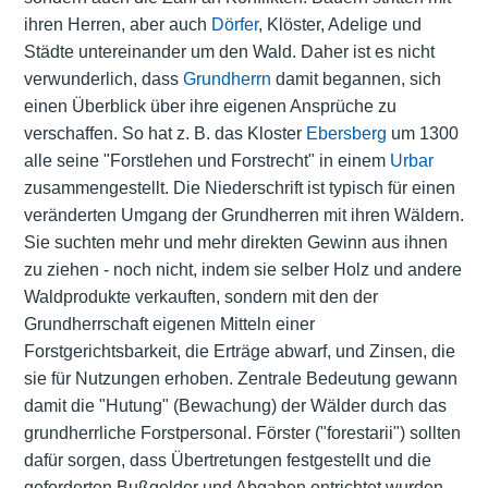
ihren Herren, aber auch
Dörfer
, Klöster, Adelige und
Städte untereinander um den Wald. Daher ist es nicht
verwunderlich, dass
Grundherrn
damit begannen, sich
einen Überblick über ihre eigenen Ansprüche zu
verschaffen. So hat z. B. das Kloster
Ebersberg
um 1300
alle seine "Forstlehen und Forstrecht" in einem
Urbar
zusammengestellt. Die Niederschrift ist typisch für einen
veränderten Umgang der Grundherren mit ihren Wäldern.
Sie suchten mehr und mehr direkten Gewinn aus ihnen
zu ziehen - noch nicht, indem sie selber Holz und andere
Waldprodukte verkauften, sondern mit den der
Grundherrschaft eigenen Mitteln einer
Forstgerichtsbarkeit, die Erträge abwarf, und Zinsen, die
sie für Nutzungen erhoben. Zentrale Bedeutung gewann
damit die "Hutung" (Bewachung) der Wälder durch das
grundherrliche Forstpersonal. Förster ("forestarii") sollten
dafür sorgen, dass Übertretungen festgestellt und die
geforderten Bußgelder und Abgaben entrichtet wurden.