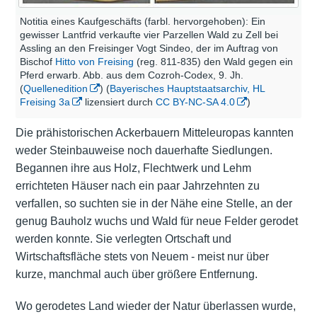
Notitia eines Kaufgeschäfts (farbl. hervorgehoben): Ein
gewisser Lantfrid verkaufte vier Parzellen Wald zu Zell bei
Assling an den Freisinger Vogt Sindeo, der im Auftrag von
Bischof
Hitto von Freising
(reg. 811-835) den Wald gegen ein
Pferd erwarb. Abb. aus dem Cozroh-Codex, 9. Jh.
(
Quellenedition
) (
Bayerisches Hauptstaatsarchiv, HL
Freising 3a
lizensiert durch
CC BY-NC-SA 4.0
)
Die prähistorischen Ackerbauern Mitteleuropas kannten
weder Steinbauweise noch dauerhafte Siedlungen.
Begannen ihre aus Holz, Flechtwerk und Lehm
errichteten Häuser nach ein paar Jahrzehnten zu
verfallen, so suchten sie in der Nähe eine Stelle, an der
genug Bauholz wuchs und Wald für neue Felder gerodet
werden konnte. Sie verlegten Ortschaft und
Wirtschaftsfläche stets von Neuem - meist nur über
kurze, manchmal auch über größere Entfernung.
Wo gerodetes Land wieder der Natur überlassen wurde,