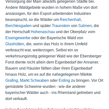
Versorgung der Main abwärts gelegenen Städte bei.
Andere Waldgebiete wurden in hohem Maße von dort
ansässigen, für den Export arbeitenden Industrien
beansprucht, so die Wälder um
Reichenhall
,
Berchtesgaden
und später
Traunstein
von
Salinen
, die
der Herrschaft
Hohenaschau
und der Oberpfalz vom
Eisengewerbe
oder der Bayerische Wald von
Glashütten
, die, wenn das Holz in ihrem Umfeld
verbraucht war, weiterzogen. Selbst ein so
verkehrsungünstig gelegener Wald wie der Ebersberger
Forst diente nicht allein dem Eigenbedarf der Anrainer.
Bauern und Häusler fällten über ihren Eigenbedarf
hinaus Holz, um es auf die nahegelegenen Märkte
Grafing
,
Markt Schwaben
oder
Erding
zu bringen. Vor Ort
gemästete Schweine wurden - wie die anderer
bayerischer Wälder auch - ins Rheinland getrieben und
dort verkauft.