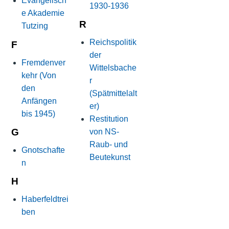
Evangelisch
1930-1936
e Akademie
R
Tutzing
Reichspolitik
F
der
Fremdenver
Wittelsbache
kehr (Von
r
den
(Spätmittelalt
Anfängen
er)
bis 1945)
Restitution
G
von NS-
Raub- und
Gnotschafte
Beutekunst
n
H
Haberfeldtrei
ben