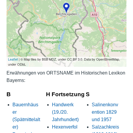
Leaflet
| © Map tiles by BSB MDZ, under CC BY 3.0. Data by OpenStreetMap,
under ODbL
Erwähnungen von ORTSNAME im Historischen Lexikon
Bayerns:
B
H Fortsetzung
S
Bauernhäus
Handwerk
Salinenkonv
er
(19./20.
ention 1829
(Spätmittelalt
Jahrhundert)
und 1957
er)
Hexenverfol
Salzachkreis