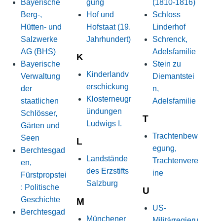
Bayerische
gung
(1810-1816)
Berg-,
Hof und
Schloss
Hütten- und
Hofstaat (19.
Linderhof
Salzwerke
Jahrhundert)
Schrenck,
AG (BHS)
Adelsfamilie
K
Bayerische
Stein zu
Kinderlandv
Verwaltung
Diemantstei
erschickung
der
n,
Klosterneugr
staatlichen
Adelsfamilie
ündungen
Schlösser,
T
Ludwigs I.
Gärten und
Trachtenbew
Seen
L
egung,
Berchtesgad
Landstände
Trachtenvere
en,
des Erzstifts
ine
Fürstpropstei
Salzburg
: Politische
U
Geschichte
M
US-
Berchtesgad
Münchener
Militärregieru