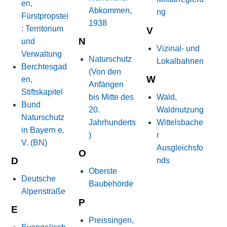
en,
Abkommen,
ng
Fürstpropstei
1938
: Territorium
V
N
und
Vizinal- und
Verwaltung
Naturschutz
Lokalbahnen
Berchtesgad
(Von den
W
en,
Anfängen
Stiftskapitel
bis Mitte des
Wald,
Bund
20.
Waldnutzung
Naturschutz
Jahrhunderts
Wittelsbache
in Bayern e.
)
r
V. (BN)
Ausgleichsfo
O
D
nds
Oberste
Deutsche
Baubehörde
Alpenstraße
P
E
Preissingen,