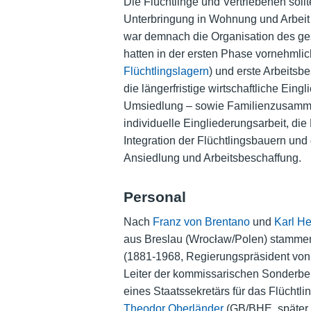
Die Flüchtlinge und Vertriebenen sollt
Unterbringung in Wohnung und Arbeit 
war demnach die Organisation des ge
hatten in der ersten Phase vornehmlich
Flüchtlingslagern
) und erste Arbeitsb
die längerfristige wirtschaftliche Ei
Umsiedlung – sowie Familienzusammen
individuelle Eingliederungsarbeit, die
Integration der Flüchtlingsbauern und 
Ansiedlung und Arbeitsbeschaffung.
Personal
Nach
Franz von Brentano
und
Karl He
aus Breslau (Wrocław/Polen) stammen
(1881-1968, Regierungspräsident vo
Leiter der kommissarischen Sonderbehö
eines Staatssekretärs für das Flüchtli
Theodor Oberländer
(GB/BHE, später 