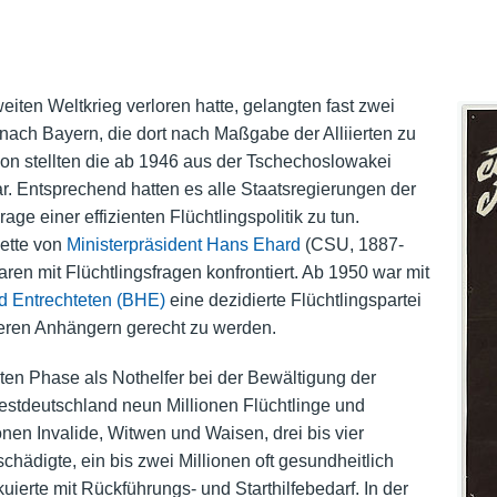
en Weltkrieg verloren hatte, gelangten fast zwei
nach Bayern, die dort nach Maßgabe der Alliierten zu
von stellten die ab 1946 aus der Tschechoslowakei
r. Entsprechend hatten es alle
Staatsregierungen
der
ge einer effizienten Flüchtlingspolitik zu tun.
ette
von
Ministerpräsident
Hans Ehard
(CSU, 1887-
ren mit Flüchtlingsfragen konfrontiert. Ab 1950 war mit
d Entrechteten (BHE)
eine dezidierte Flüchtlingspartei
deren Anhängern gerecht zu werden.
sten Phase als Nothelfer bei der Bewältigung der
estdeutschland neun Millionen Flüchtlinge und
onen Invalide, Witwen und Waisen, drei bis vier
hädigte, ein bis zwei Millionen oft gesundheitlich
erte mit Rückführungs- und Starthilfebedarf. In der