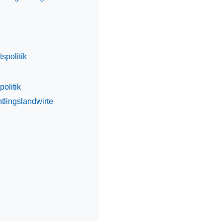
spolitik
olitik
htlingslandwirte