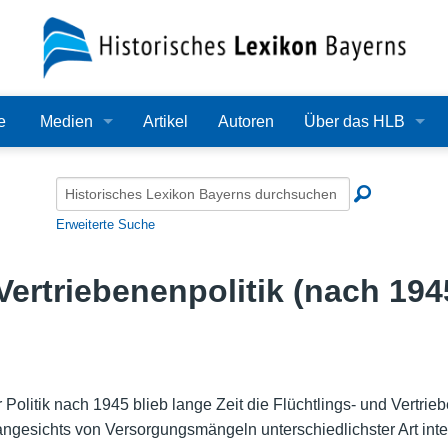
e
Medien
Artikel
Autoren
Über das HLB
Bilder
Lexikon
Audio
Redaktion
Erweiterte Suche
Video
Träger
Vertriebenenpolitik (nach 194
PDF
Wissenschaftlicher B
Alle Dateien
Bearbeitungsstand
Zehn Jahre HLB
Politik nach 1945 blieb lange Zeit die Flüchtlings- und Vertrie
ngesichts von Versorgungsmängeln unterschiedlichster Art inte
Häufige Fragen