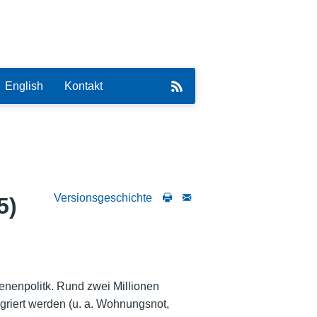
English
Kontakt
Versionsgeschichte
5)
eirat
benenpolitk. Rund zwei Millionen
griert werden (u. a. Wohnungsnot,