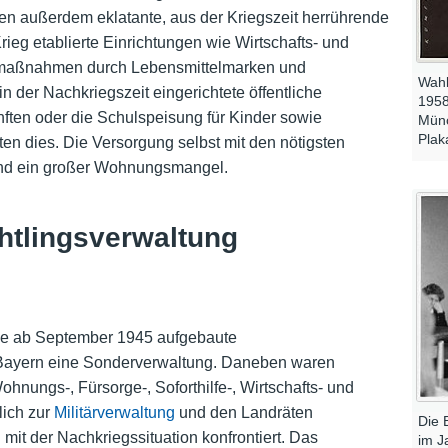
ten außerdem eklatante, aus der Kriegszeit herrührende
 Krieg etablierte Einrichtungen wie Wirtschafts- und
smaßnahmen durch Lebensmittelmarken und
Wahl
 der Nachkriegszeit eingerichtete öffentliche
1958
ften oder die Schulspeisung für Kinder sowie
Münc
Plak
ten dies. Die Versorgung selbst mit den nötigsten
and ein großer Wohnungsmangel.
htlingsverwaltung
die ab September 1945 aufgebaute
 Bayern eine Sonderverwaltung. Daneben waren
nungs-, Fürsorge-, Soforthilfe-, Wirtschafts- und
lich zur
Militärverwaltung
und den
Landräten
Die 
n
mit der Nachkriegssituation konfrontiert. Das
im J