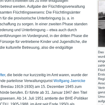
en vom Eintreffen bis zu ihrer endgültigen
betreut werden. Aufgabe der Flüchtlingsverwaltung
samten Flüchtlingswesens: Die Flüchtlingsämter
 für die provisorische Unterbringung (u. a. in
eschaffung zu sorgen. In einer zweiten Phase standen
ngliederung und Unterbringung – etwa auch durch
führungen im Vordergrund, in der dritten Phase die
 Fürsorge für vertriebene Kinder und Jugendliche, die
die kulturelle Betreuung, also die endgültige
Das 
wurd
eing
zahl
Flüc
Erst
fter
, die beide nur kurzzeitig im Amt waren, wurde der
Regi
de parteilose Verwaltungsjurist
Wolfgang Jaenicke
Ansc
n Breslau 1919-1930) am 15. Dezember 1945 zum
Vert
ganz
rde berufen. Er führte ab 31. Januar 1947 den Titel
Umve
ngswesen. Ab 14. Juli 1951 amtierte der BHE-Politiker
aufg
CDU, 1905-1988, im Amt seit Ende 1950) als