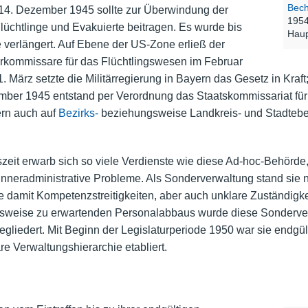
Bec
 14. Dezember 1945 sollte zur Überwindung der
1954
Flüchtlinge und Evakuierte beitragen. Es wurde bis
Haup
 verlängert. Auf Ebene der
US-Zone
erließ der
kommissare für das Flüchtlingswesen im Februar
. März setzte die Militärregierung in Bayern das Gesetz in Kr
ember 1945 entstand per Verordnung das Staatskommissariat fü
rn auch auf
Bezirks-
beziehungsweise Landkreis- und Stadteben
eit erwarb sich so viele Verdienste wie diese Ad-hoc-Behörde, 
 inneradministrative Probleme. Als Sonderverwaltung stand sie
e damit Kompetenzstreitigkeiten, aber auch unklare Zuständigke
gsweise zu erwartenden Personalabbaus wurde diese Sonderve
egliedert. Mit Beginn der
Legislaturperiode 1950
war sie endgül
re Verwaltungshierarchie etabliert.