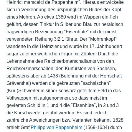
Heinrici marscalci de Pappenheim". Hieraus entwickelte
sich in Verkennung des ursprünglichen Bildes der Kopf
eines Mohren. Ab etwa 1380 wird im
Wappen
ein Feh
geführt, dessen Tinktur in Silber und Blau zur heraldisch
fragwürdigen Bezeichnung "Eisenhüte" mit der meist
verwendeten Reihung 3:2:1 führte. Der "Mohrenkopf"
wanderte in die Helmzier und wurde im 17. Jahrhundert
sogar zu einer weiblichen Figur mit Zöpfen. Durch die
Lehennahme des Reichserbmarschallamts von den
Reichserzmarschällen, den Kurfürsten von Sachsen,
spätestens aber ab 1438 (Belehnung mit der Herrschaft
Gräventhal) werden die gekreuzten "sächsischen"
(Kur-)Schwerter in silber-schwarz geteiltem Feld in das
Vollwappen mit aufgenommen, so dass meist im
gevierten Schild in 1 und 4 die "Eisenhüte", in 2 und 3
die Kurschwerter geführt werden. Es sind jedoch
zahlreiche Abweichungen bzw. Varianten bekannt. 1628
erhielt Graf
Philipp von Pappenheim
(1569-1634) durch