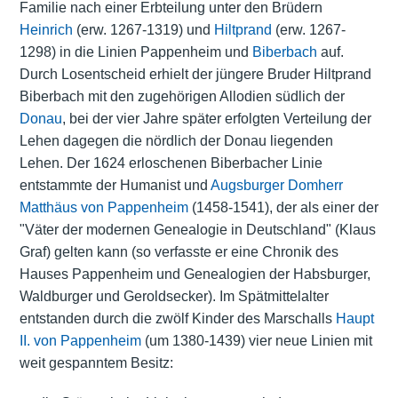
Familie nach einer Erbteilung unter den Brüdern
Heinrich
(erw. 1267-1319) und
Hiltprand
(erw. 1267-
1298) in die Linien Pappenheim und
Biberbach
auf.
Durch Losentscheid erhielt der jüngere Bruder Hiltprand
Biberbach mit den zugehörigen Allodien südlich der
Donau
, bei der vier Jahre später erfolgten Verteilung der
Lehen
dagegen die nördlich der Donau liegenden
Lehen. Der 1624 erloschenen Biberbacher Linie
entstammte der
Humanist
und
Augsburger Domherr
Matthäus von Pappenheim
(1458-1541), der als einer der
"Väter der modernen Genealogie in Deutschland" (Klaus
Graf) gelten kann (so verfasste er eine Chronik des
Hauses Pappenheim und Genealogien der Habsburger,
Waldburger und Geroldsecker). Im Spätmittelalter
entstanden durch die zwölf Kinder des Marschalls
Haupt
II. von Pappenheim
(um 1380-1439) vier neue Linien mit
weit gespanntem Besitz: