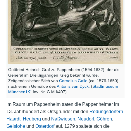
Gottfried Heinrich Graf zu Pappenheim (1594-1632), der als
General im Dreißigjährigen Krieg bekannt wurde.
Zeitgenössischer Stich von
Cornelius Galle
(ca. 1576-1650)
nach einem Gemälde des
Antonis van Dyck
. (
Stadtmuseum
München
, Inv. Nr. G M I/407)
Im Raum um Pappenheim traten die Pappenheimer im
13. Jahrhundert als Ortsgründer mit den
Rodungsdörfern
Haardt
,
Heuberg
und
Naßwiesen
,
Neudorf
,
Göhren
,
Geislohe
und
Osterdorf
auf. 1279 spaltete sich die