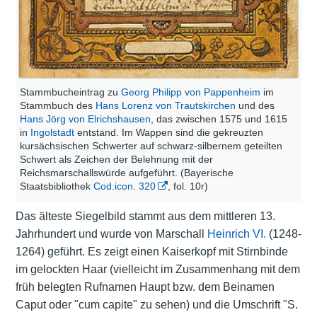
Stammbucheintrag zu
Georg Philipp von Pappenheim
im
Stammbuch des
Hans Lorenz von Trautskirchen
und des
Hans Jörg von Elrichshausen
, das zwischen 1575 und 1615
in
Ingolstadt
entstand. Im Wappen sind die gekreuzten
kursächsischen Schwerter auf schwarz-silbernem geteilten
Schwert als Zeichen der Belehnung mit der
Reichsmarschallswürde aufgeführt. (Bayerische
Staatsbibliothek
Cod.icon. 320
, fol. 10r)
Das älteste
Siegelbild
stammt aus dem mittleren 13.
Jahrhundert und wurde von Marschall
Heinrich VI.
(1248-
1264) geführt. Es zeigt einen Kaiserkopf mit Stirnbinde
im gelockten Haar (vielleicht im Zusammenhang mit dem
früh belegten Rufnamen Haupt bzw. dem Beinamen
Caput oder "cum capite" zu sehen) und die Umschrift "S.