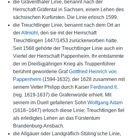
die Gräventhaler Linie, benannt nach der
Herrschaft Gräfental in Sachsen, einem Lehen des
sächsischen Kurfürsten. Die Linie erlosch 1599.
die Treuchtlinger Linie, benannt nach dem Ort an
der
Altmühl
, den sie mit der Herrschaft
Treuchtlingen 1447/1453 zurückerworben hatte.
Seit 1568 gehörte der Treuchtlinger Linie auch ein
Viertel der Herrschaft Pappenheim. Ihr entstammte
der im Dreißigjährigen Krieg als Truppenführer
berühmt gewordene Graf
Gottfried Heinrich von
Pappenheim
(1594-1632), der 1628 zusammen mit
seinem Vetter Philipp durch Kaiser
Ferdinand II.
(reg. 1619-1637) die Grafenwürde erhielt. Mit
seinem im Duell gefallenen Sohn
Wolfgang Adam
(1618–1647) erlosch diese Linie; Treuchtlingen fiel
als erledigtes Lehen an das Fürstentum
Brandenburg-Ansbach.
die Allgäuer oder Landgräflich-Stüling'sche Linie,