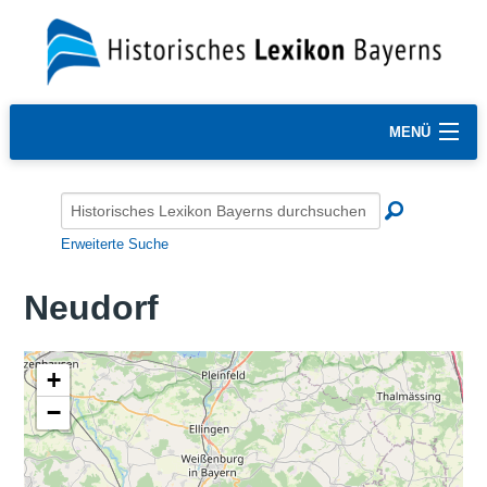
MENÜ
Erweiterte Suche
Neudorf
+
−