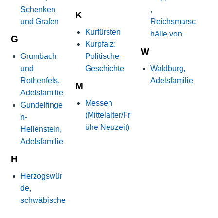
Schenken
,
K
und Grafen
Reichsmarsc
Kurfürsten
hälle von
G
Kurpfalz:
W
Grumbach
Politische
und
Geschichte
Waldburg,
Rothenfels,
Adelsfamilie
M
Adelsfamilie
Messen
Gundelfinge
(Mittelalter/Fr
n-
ühe Neuzeit)
Hellenstein,
Adelsfamilie
H
Herzogswür
de,
schwäbische