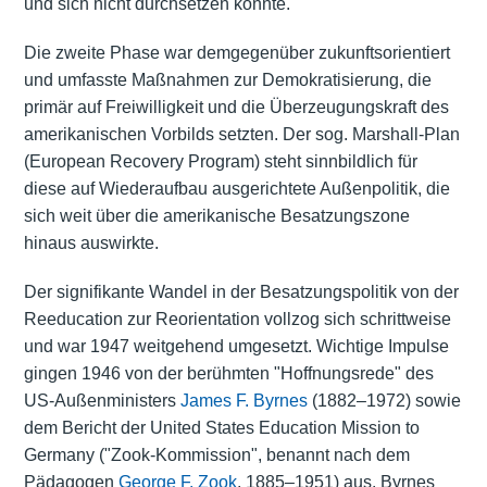
und sich nicht durchsetzen konnte.
Die zweite Phase war demgegenüber zukunftsorientiert
und umfasste Maßnahmen zur Demokratisierung, die
primär auf Freiwilligkeit und die Überzeugungskraft des
amerikanischen Vorbilds setzten. Der sog.
Marshall-Plan
(European Recovery Program)
steht sinnbildlich für
diese auf Wiederaufbau ausgerichtete Außenpolitik, die
sich weit über die amerikanische Besatzungszone
hinaus auswirkte.
Der signifikante Wandel in der
Besatzungspolitik
von der
Reeducation zur Reorientation vollzog sich schrittweise
und war 1947 weitgehend umgesetzt. Wichtige Impulse
gingen 1946 von der berühmten "Hoffnungsrede" des
US-Außenministers
James F. Byrnes
(1882–1972) sowie
dem Bericht der United States Education Mission to
Germany ("Zook-Kommission", benannt nach dem
Pädagogen
George F. Zook
, 1885–1951) aus. Byrnes