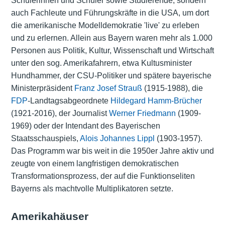
Schülerinnen und Schüler sowie Studierende, sondern
auch Fachleute und Führungskräfte in die USA, um dort
die amerikanische Modelldemokratie 'live' zu erleben
und zu erlernen. Allein aus Bayern waren mehr als 1.000
Personen aus Politik, Kultur, Wissenschaft und Wirtschaft
unter den sog. Amerikafahrern, etwa Kultusminister
Hundhammer, der CSU-Politiker und spätere bayerische
Ministerpräsident
Franz Josef Strauß
(1915-1988), die
FDP
-Landtagsabgeordnete
Hildegard Hamm-Brücher
(1921-2016), der Journalist
Werner Friedmann
(1909-
1969) oder der Intendant des Bayerischen
Staatsschauspiels,
Alois Johannes Lippl
(1903-1957).
Das Programm war bis weit in die 1950er Jahre aktiv und
zeugte von einem langfristigen demokratischen
Transformationsprozess, der auf die Funktionseliten
Bayerns als machtvolle Multiplikatoren setzte.
Amerikahäuser