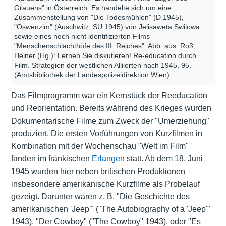
Grauens" in Österreich. Es handelte sich um eine
Zusammenstellung von "Die Todesmühlen" (D 1945),
"Oswenzim" (Auschwitz, SU 1945) von Jelisaweta Swilowa
sowie eines noch nicht identifizierten Films
"Menschenschlachthöfe des III. Reiches". Abb. aus: Roß,
Heiner (Hg.): Lernen Sie diskutieren! Re-education durch
Film. Strategien der westlichen Alliierten nach 1945, 95.
(Amtsbibliothek der Landespolizeidirektion Wien)
Das
Filmprogramm
war ein Kernstück der Reeducation
und Reorientation. Bereits während des Krieges wurden
Dokumentarische Filme zum Zweck der "Umerziehung"
produziert. Die ersten Vorführungen von Kurzfilmen in
Kombination mit der Wochenschau "Welt im Film"
fanden im fränkischen
Erlangen
statt. Ab dem 18. Juni
1945 wurden hier neben britischen Produktionen
insbesondere amerikanische Kurzfilme als Probelauf
gezeigt. Darunter waren z. B. "Die Geschichte des
amerikanischen 'Jeep'" ("The Autobiography of a 'Jeep'"
1943), "Der Cowboy" ("The Cowboy" 1943), oder "Es