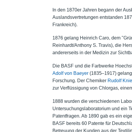
In den 1870er Jahren begann der Aus
Auslandsvertretungen entstanden 1873
Frankreich).
1876 gelang Heinrich Caro, dem "Grün
Reinhardt/Anthony S. Travis), die Her
andererseits in der Medizin zur Sich
Die BASF und die Farbwerke Hoechst 
Adolf von Baeyer
(1835–1917) gelang. 
Forschung. Der Chemiker
Rudolf Knie
zur Verflüssigung von Chlorgas, einem
1888 wurden die verschiedenen Labor
Untersuchungslaboratorium und ein Tec
Patentfragen. Ab 1890 gab es ein eige
BASF bereits 60 Patente für Deutsch
Betreuung der Kunden aus der Textili