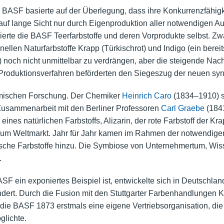
r BASF basierte auf der Überlegung, dass ihre Konkurrenzfähigk
f lange Sicht nur durch Eigenproduktion aller notwendigen A
rte die BASF Teerfarbstoffe und deren Vorprodukte selbst. Zw
ionellen Naturfarbstoffe Krapp (Türkischrot) und Indigo (ein berei
 noch nicht unmittelbar zu verdrängen, aber die steigende Nachf
roduktionsverfahren beförderten den Siegeszug der neuen synt
emischen Forschung. Der Chemiker
Heinrich Caro
(1834–1910) s
usammenarbeit mit den Berliner Professoren
Carl Graebe
(184
ines natürlichen Farbstoffs, Alizarin, der rote Farbstoff der Kr
um Weltmarkt. Jahr für Jahr kamen im Rahmen der notwendigen 
ische Farbstoffe hinzu. Die Symbiose von Unternehmertum, Wi
.
ASF ein exponiertes Beispiel ist, entwickelte sich in Deutschla
dert. Durch die Fusion mit den Stuttgarter Farbenhandlungen K
die BASF 1873 erstmals eine eigene Vertriebsorganisation, die 
glichte.