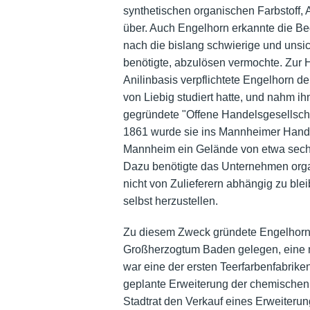
synthetischen organischen Farbstoff, 
über. Auch Engelhorn erkannte die B
nach die bislang schwierige und unsich
benötigte, abzulösen vermochte. Zur H
Anilinbasis verpflichtete Engelhorn 
von Liebig studiert hatte, und nahm i
gegründete "Offene Handelsgesellschaf
1861 wurde sie ins Mannheimer Handel
Mannheim ein Gelände von etwa sechs
Dazu benötigte das Unternehmen orga
nicht von Zulieferern abhängig zu ble
selbst herzustellen.
Zu diesem Zweck gründete Engelhorn 
Großherzogtum Baden gelegen, eine ne
war eine der ersten Teerfarbenfabrike
geplante Erweiterung der chemischen
Stadtrat den Verkauf eines Erweiteru