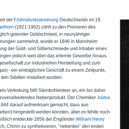
eit der
Frühindustrialisierung
Deutschlands im 19.
gelhorn
(1821-1902) zählt zu den Pionieren des
ich gelernter Goldschmied, in neunjähriger
ahrungen sammelnd, wurde er 1846 in Mannheim
ung der Gold- und Silberschmiede und Inhaber eines
ingen jedoch weit über das erlernte Gewerbe hinaus.
sellschaft zur industriellen Herstellung und zum
as) - ein einträgliches Geschäft zu einem Zeitpunkt,
den Städten installiert wurden.
ls Verkokung fällt Steinkohlenteer an, ein bis dahin
rzuverarbeitendes Nebenprodukt. Der Chemiker
Justus
 1844 darauf aufmerksam gemacht, dass aus
farben) hergestellt werden könnten, aber es fehlte noch
eßlich entdeckte 1856 der Engländer
William Henry
, Chinin zu synthetisieren, "nebenbei" den ersten