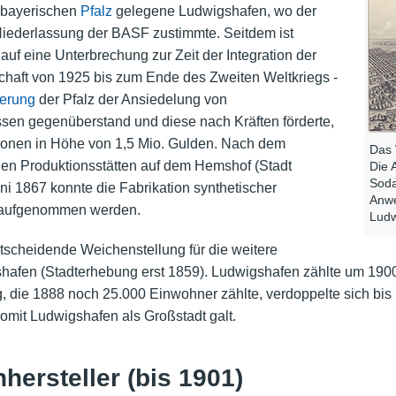
 bayerischen
Pfalz
gelegene Ludwigshafen, wo der
 Niederlassung der BASF zustimmte. Seitdem ist
auf eine Unterbrechung zur Zeit der Integration der
schaft von 1925 bis zum Ende des Zweiten Weltkriegs -
ierung
der Pfalz der Ansiedelung von
sen gegenüberstand und diese nach Kräften förderte,
ionen in Höhe von 1,5 Mio. Gulden. Nach dem
Das 
uen Produktionsstätten auf dem Hemshof (Stadt
Die 
Soda
i 1867 konnte die Fabrikation synthetischer
Anwe
e aufgenommen werden.
Ludw
scheidende Weichenstellung für die weitere
shafen (Stadterhebung erst 1859). Ludwigshafen zählte um 19
, die 1888 noch 25.000 Einwohner zählte, verdoppelte sich bis
womit Ludwigshafen als Großstadt galt.
hersteller (bis 1901)