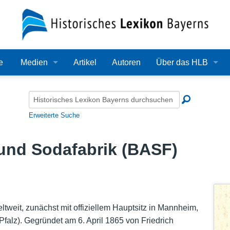
e
Medien
Artikel
Autoren
Über das HLB
Bilder
Lexikon
Audio
Redaktion
Erweiterte Suche
Video
Träger
 und Sodafabrik (BASF)
PDF
Wissenschaftlicher B
Alle Dateien
Bearbeitungsstand
Zehn Jahre HLB
weit, zunächst mit offiziellem Hauptsitz in Mannheim,
falz). Gegründet am 6. April 1865 von Friedrich
Häufige Fragen