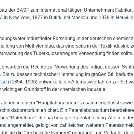
bau der BASF zum international tätigen Unternehmen: Fabrika
 in New York, 1877 in Butirki bei Moskau und 1878 in Neuvil
dungsvater industrieller Forschung in der deutschen chemische
stellung von Methylenblau, das einerseits in der Textilindustr
tbarmachung des Tuberkuloseerregers Verwendung finden sollte.
erwarben die Rechte zur Verwertung des Indigo, dessen Synt
Bis zu dessen technischer Herstellung im großen Stil bedurfte 
tsch
(1854–1906) entwickelte ein Alternativverfahren zur Schwe
 wichtigen Grundstoff in der chemischen Industrie.
atorien in einem "Hauptlaboratorium" zusammengefasst sowie 
hniklaboratorium errichtet. Ein Patentlaboratorium bearbeitete
nes "Patentbüro", die nachmalige Patentabteilung. Allein in de
land angemeldet, gefolgt von zahlreichen weiteren Patentanme
ndustrie die "Technische Färberei" gegründet, ein Vorläufer d