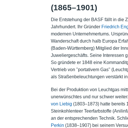
(1865–1901)
Die Entstehung der BASF fällt in die Z
Jahrhundert. Ihr Gründer
Friedrich En
modernen Unternehmertums. Ursprüngl
Wanderschaft durch halb Europa Erf
(Baden-Württemberg) Mitglied der Inn
Juweliergeschäfts. Seine Interessen g
So gründete er 1848 eine Kommanditge
Vertrieb von "portativem Gas" (Leuchtg
als Straßenbeleuchtungen verstärkt in 
Bei der Produktion von Leuchtgas mitte
unerwünschtes und nur schwer weite
von Liebig
(1803–1873) hatte bereits
Steinkohlenteer Teerfarbstoffe (Anilin
an der entsprechenden Technik. Schli
Perkin
(1838–1907) bei seinem Versuch