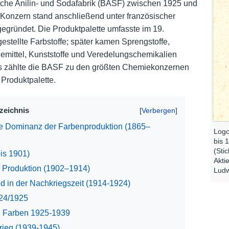
sche Anilin- und Sodafabrik (BASF) zwischen 1925 und
 Konzern stand anschließend unter französischer
Nutzungshinweise
egründet. Die Produktpalette umfasste im 19.
estellte Farbstoffe; später kamen Sprengstoffe,
emittel, Kunststoffe und Veredelungschemikalien
ts zählte die BASF zu den größten Chemiekonzernen
 Produktpalette.
rzeichnis
e Dominanz der Farbenproduktion (1865–
Logo
bis 
(Sti
is 1901)
Akti
r Produktion (1902–1914)
Ludw
d in der Nachkriegszeit (1914-1924)
924/1925
G. Farben 1925-1939
rieg (1939-1945)