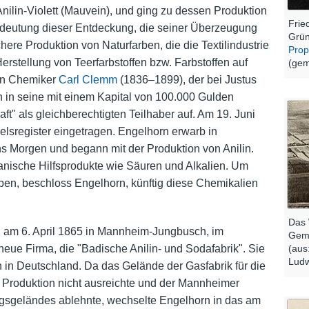
Anilin-Violett (Mauvein), und ging zu dessen Produktion
Frie
edeutung dieser Entdeckung, die seiner Überzeugung
Grün
ere Produktion von Naturfarben, die die Textilindustrie
Prop
erstellung von Teerfarbstoffen bzw. Farbstoffen auf
(gem
den Chemiker
Carl Clemm
(1836–1899), der bei Justus
hn in seine mit einem Kapital von 100.000 Gulden
t" als gleichberechtigten Teilhaber auf. Am 19. Juni
sregister eingetragen. Engelhorn erwarb in
 Morgen und begann mit der Produktion von Anilin.
nische Hilfsprodukte wie Säuren und Alkalien. Um
iben, beschloss Engelhorn, künftig diese Chemikalien
Das 
am 6. April 1865 in Mannheim-Jungbusch, im
Gem
(aus
ue Firma, die "Badische Anilin- und Sodafabrik". Sie
Ludw
n in Deutschland. Da das Gelände der Gasfabrik für die
 Produktion nicht ausreichte und der Mannheimer
ngsgeländes ablehnte, wechselte Engelhorn in das am