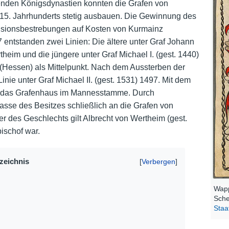
enden Königsdynastien konnten die Grafen von
s 15. Jahrhunderts stetig ausbauen. Die Gewinnung des
Nutzungshinweise
nsionsbestrebungen auf Kosten von Kurmainz
7 entstanden zwei Linien: Die ältere unter Graf Johann
theim und die jüngere unter Graf Michael I. (gest. 1440)
 (Hessen) als Mittelpunkt. Nach dem Aussterben der
 Linie unter Graf Michael II. (gest. 1531) 1497. Mit dem
sch das Grafenhaus im Mannesstamme. Durch
asse des Besitzes schließlich an die Grafen von
er des Geschlechts gilt Albrecht von Wertheim (gest.
ischof war.
rzeichnis
Wapp
Sche
Staa