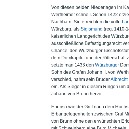
Von diesen beiden Niederlagen im Kam
Wertheimer schnell. Schon 1422 erziel
Nachbarn: Sie erreichten die volle
Lan
Würzburg, als
Sigismund
(reg. 1410-1
kaiserlichen Landgericht
des Würzburg
ausschließliche Befestigungsrecht ve
Chance, den Würzburger Bischofsstuhl
dem Domkapitel und der Ritterschaft zu
setzte man 1433 den
Würzburger
Dom
Sohn des Grafen Johann II. von Werth
verschied, nahm sein Bruder
Albrecht
ein. Als Sieger in diesem Ringen um 
Johann von Brunn hervor.
Ebenso wie der Griff nach dem Hochst
Erbangelegenheiten zwischen Graf Mi
von Brunn ohne den erwünschten Erfo
mit Schweinberg eine Burg Michaels. 