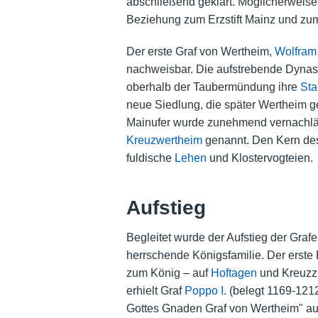
abschließend geklärt. Möglicherweis
Beziehung zum Erzstift Mainz und zum
Der erste Graf von Wertheim,
Wolfram 
nachweisbar. Die aufstrebende Dynasti
oberhalb der Taubermündung ihre
St
neue Siedlung, die später Wertheim g
Mainufer wurde zunehmend vernachläs
Kreuzwertheim
genannt. Den Kern des
fuldische
Lehen
und
Klostervogteien
.
Aufstieg
Begleitet wurde der Aufstieg der Graf
herrschende Königsfamilie. Der erste B
zum König – auf
Hoftagen
und Kreuzzü
erhielt Graf
Poppo I.
(belegt 1169-121
Gottes Gnaden Graf von Wertheim" auf