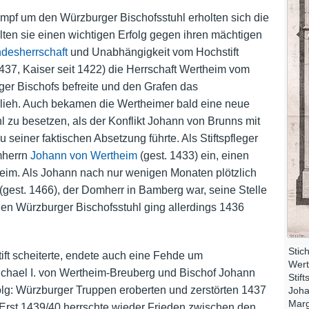
pf um den Würzburger Bischofsstuhl erholten sich die
ten sie einen wichtigen Erfolg gegen ihren mächtigen
desherrschaft
und Unabhängigkeit vom Hochstift
437, Kaiser seit 1422) die Herrschaft Wertheim vom
er Bischofs befreite und den Grafen das
rlieh. Auch bekamen die Wertheimer bald eine neue
 zu besetzen, als der Konflikt Johann von Brunns mit
 seiner faktischen Absetzung führte. Als Stiftspfleger
herrn
Johann von Wertheim
(gest. 1433) ein, einen
eim. Als Johann nach nur wenigen Monaten plötzlich
(gest. 1466), der Domherr in Bamberg war, seine Stelle
den Würzburger Bischofsstuhl ging allerdings 1436
Stic
ift scheiterte, endete auch eine Fehde um
Wert
chael I. von Wertheim-Breuberg und Bischof Johann
Stif
lg: Würzburger Truppen eroberten und zerstörten 1437
Joha
Marg
Erst 1439/40 herrschte wieder Frieden zwischen den