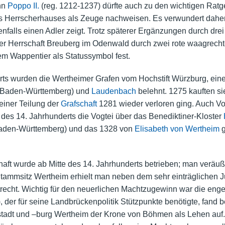
hn
Poppo II.
(reg. 1212-1237) dürfte auch zu den wichtigen Ratge
es Herrscherhauses als Zeuge nachweisen. Es verwundert daher
enfalls einen Adler zeigt. Trotz späterer Ergänzungen durch dr
er Herrschaft Breuberg im Odenwald durch zwei rote waagrechte
sem Wappentier als Statussymbol fest.
erts wurden die Wertheimer Grafen vom Hochstift Würzburg, eine
, Baden-Württemberg) und
Laudenbach
belehnt. 1275 kauften si
 einer Teilung der
Grafschaft
1281 wieder verloren ging. Auch Vo
 des 14. Jahrhunderts die Vogtei über das
Benediktiner
-Kloster
Baden-Württemberg) und das 1328 von
Elisabeth von Wertheim
g
ft wurde ab Mitte des 14. Jahrhunderts betrieben; man veräuße
Stammsitz Wertheim erhielt man neben dem sehr einträglichen
recht
. Wichtig für den neuerlichen Machtzugewinn war die eng
, der für seine
Landbrückenpolitik
Stützpunkte benötigte, fand b
tadt
und –burg Wertheim der Krone von Böhmen als Lehen auf. Di