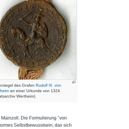
ersiegel des Grafen
Rudolf III. von
theim
an einer Urkunde von 1324.
atsarchiv Wertheim)
n
Mainzoll
. Die Formulierung "von
normes Selbstbewusstsein, das sich