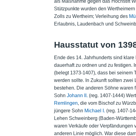
als Maßnahme gegen das Hochstift Wü
Stützpunkte wurden den Wertheimern v
Zolls zu Wertheim; Verleihung des
Mü
Erlaubnis, Laudenbach und Schweinber
Hausstatut von 139
Ende des 14. Jahrhunderts sind klar
dauerhaft zu ordnen und zu festigen. 
(belegt 1373-1407), dass bei seinem T
werden sollte. In Zukunft sollten zwei
bestehen. Die anderen Söhne waren für
Sohn
Johann II.
(reg. 1407-1444) Wer
Remlingen
, die vom Bischof zu Würzb
jüngere Sohn
Michael I.
(reg. 1407-14
Lehen Schweinberg (Baden-Württembe
waren Verkäufe oder Verpfändungen v
anderen Linie möglich. War diese dami