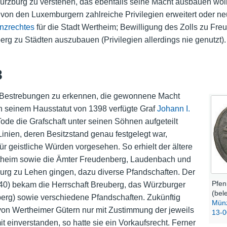
rzburg zu verstehen, das ebenfalls seine Macht ausbauen woll
on den Luxemburgern zahlreiche Privilegien erweitert oder ne
nzrechtes
für die Stadt Wertheim; Bewilligung des Zolls zu Fr
g zu Städten auszubauen (Privilegien allerdings nie genutzt).
8
e Bestrebungen zu erkennen, die gewonnene Macht
In seinem Hausstatut von 1398 verfügte Graf
Johann I.
ode die Grafschaft unter seinen Söhnen aufgeteilt
 Linien, deren Besitzstand genau festgelegt war,
 geistliche Würden vorgesehen. So erhielt der ältere
theim sowie die Ämter Freudenberg, Laudenbach und
urg zu Lehen gingen, dazu diverse Pfandschaften. Der
Pfen
40) bekam die Herrschaft Breuberg, das Würzburger
(bel
rg) sowie verschiedene Pfandschaften. Zukünftig
Mün
on Wertheimer Gütern nur mit Zustimmung der jeweils
13-
t einverstanden, so hatte sie ein Vorkaufsrecht. Ferner