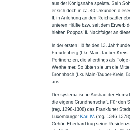
aus der Königsnähe speiste. Sein So
er sich doch in ca. 40 Urkunden dies
II. in Anlehung an den Reichsadler eb
unteren Hälfte bzw. seit dem Erwerb d
hielten Poppos' II. Nachfolger an die
In der ersten Hälfte des 13. Jahrhund
Freudenberg (Lkr. Main-Tauber-Kreis
Pertinenzien, die allerdings als Folge
Wertheimer. So übten sie um die Mitte
Bronnbach (Lkr. Main-Tauber-Kreis, 
aus.
Der systematische Ausbau der Herrscha
die eigene
Grundherrschaft
. Für den 
(reg. 1298-1308) das Frankfurter
Stadt
Luxemburger
Karl IV.
(reg. 1346-1378)
Gehör: Eberhard trug seine
Residenzs