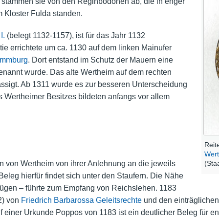
e stammen sie von den Reginbodonen ab, die in enger
 Kloster Fulda standen.
I.
(belegt 1132-1157), ist für das Jahr 1132
e errichtete um ca. 1130 auf dem linken Mainufer
ammburg
. Dort entstand im Schutz der
Mauern
eine
enannt wurde. Das alte Wertheim auf dem rechten
sigt. Ab 1311 wurde es zur besseren Unterscheidung
 Wertheimer Besitzes bildeten anfangs vor allem
Reit
Wer
en von Wertheim von ihrer Anlehnung an die jeweils
(Sta
eleg hierfür findet sich unter den Staufern. Die Nähe
gen – führte zum Empfang von Reichslehen. 1183
2) von
Friedrich Barbarossa
Geleitsrechte
und den einträgliche
 einer Urkunde Poppos von 1183 ist ein deutlicher Beleg für e