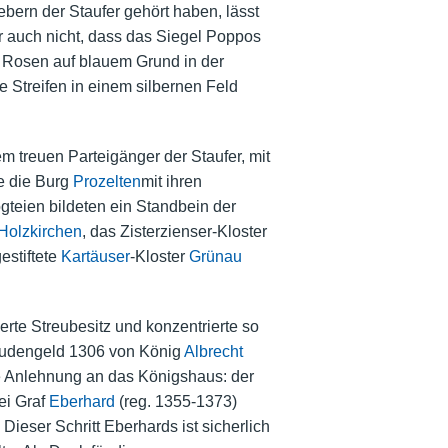
bern der Staufer gehört haben, lässt
 auch nicht, dass das
Siegel
Poppos
ei Rosen auf blauem Grund in der
 Streifen in einem silbernen Feld
m treuen Parteigänger der Staufer, mit
e die Burg
Prozelten
mit ihren
gteien bildeten ein Standbein der
Holzkirchen
, das
Zisterzienser
-Kloster
estiftete
Kartäuser
-Kloster
Grünau
rte Streubesitz und konzentrierte so
 Judengeld 1306 von König
Albrecht
e Anlehnung an das Königshaus: der
ei Graf
Eberhard
(reg. 1355-1373)
eser Schritt Eberhards ist sicherlich