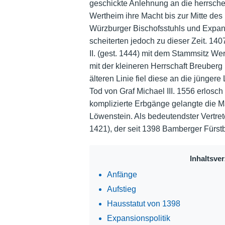
geschickte Anlehnung an die herrsch
Wertheim ihre Macht bis zur Mitte de
Würzburger Bischofsstuhls und Expa
scheiterten jedoch zu dieser Zeit. 140
II. (gest. 1444) mit dem Stammsitz Wer
mit der kleineren Herrschaft Breuberg
älteren Linie fiel diese an die jüngere
Tod von Graf Michael III. 1556 erlo
komplizierte Erbgänge gelangte die M
Löwenstein. Als bedeutendster Vertret
1421), der seit 1398 Bamberger Fürstb
Inhaltsve
Anfänge
Aufstieg
Hausstatut von 1398
Expansionspolitik