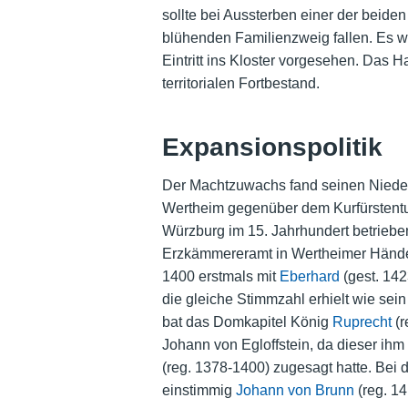
sollte bei Aussterben einer der beid
blühenden Familienzweig fallen. Es wu
Eintritt ins Kloster vorgesehen. Das H
territorialen Fortbestand.
Expansionspolitik
Der Machtzuwachs fand seinen Nieders
Wertheim gegenüber dem Kurfürstentu
Würzburg im 15. Jahrhundert betriebe
Erzkämmereramt in Wertheimer Händen
1400 erstmals mit
Eberhard
(gest. 142
die gleiche Stimmzahl erhielt wie sei
bat das
Domkapitel
König
Ruprecht
(r
Johann von Egloffstein, da dieser ih
(reg. 1378-1400) zugesagt hatte. Bei
einstimmig
Johann von Brunn
(reg. 14