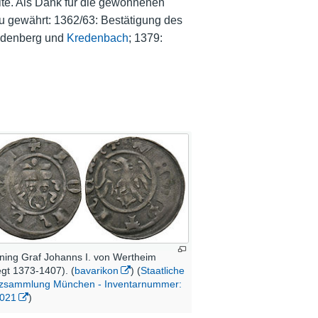
te. Als Dank für die gewonnenen
u gewährt: 1362/63: Bestätigung des
eudenberg und
Kredenbach
; 1379:
ning Graf Johanns I. von Wertheim
egt 1373-1407). (
bavarikon
) (
Staatliche
zsammlung München - Inventarnummer:
0021
)