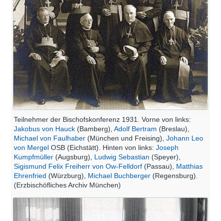
Teilnehmer der Bischofskonferenz 1931. Vorne von links:
Jakobus von Hauck
(Bamberg),
Adolf Bertram
(Breslau),
Michael von Faulhaber
(München und Freising),
Johann Leo
von Mergel
OSB (Eichstätt). Hinten von links:
Joseph
Kumpfmüller
(Augsburg),
Ludwig Sebastian
(Speyer),
Sigismund Felix Freiherr von Ow-Felldorf
(Passau),
Matthias
Ehrenfried
(Würzburg),
Michael Buchberger
(Regensburg).
(Erzbischöfliches Archiv München)