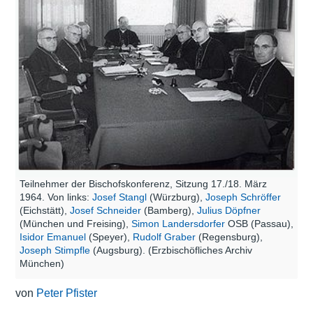
Teilnehmer der Bischofskonferenz, Sitzung 17./18. März
1964. Von links:
Josef Stangl
(Würzburg),
Joseph Schröffer
(Eichstätt),
Josef Schneider
(Bamberg),
Julius Döpfner
(München und Freising),
Simon Landersdorfer
OSB (Passau),
Isidor Emanuel
(Speyer),
Rudolf Graber
(Regensburg),
Joseph Stimpfle
(Augsburg). (Erzbischöfliches Archiv
München)
von
Peter Pfister