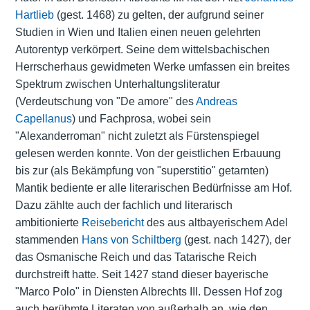
Hartlieb
(gest. 1468) zu gelten, der aufgrund seiner
Studien in Wien und Italien einen neuen gelehrten
Autorentyp verkörpert. Seine dem wittelsbachischen
Herrscherhaus gewidmeten Werke umfassen ein breites
Spektrum zwischen Unterhaltungsliteratur
(Verdeutschung von "De amore" des
Andreas
Capellanus
) und Fachprosa, wobei sein
"Alexanderroman" nicht zuletzt als Fürstenspiegel
gelesen werden konnte. Von der geistlichen Erbauung
bis zur (als Bekämpfung von "superstitio" getarnten)
Mantik bediente er alle literarischen Bedürfnisse am Hof.
Dazu zählte auch der fachlich und literarisch
ambitionierte
Reisebericht
des aus altbayerischem Adel
stammenden
Hans von Schiltberg
(gest. nach 1427), der
das Osmanische Reich und das Tatarische Reich
durchstreift hatte. Seit 1427 stand dieser bayerische
"Marco Polo" in Diensten Albrechts III. Dessen Hof zog
auch berühmte Literaten von außerhalb an, wie den