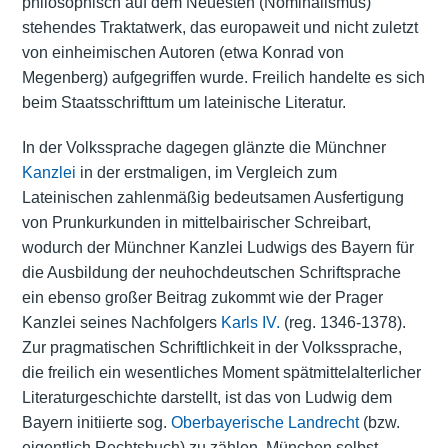
philosophisch auf dem Neuesten (Nominalismus)
stehendes Traktatwerk, das europaweit und nicht zuletzt
von einheimischen Autoren (etwa Konrad von
Megenberg) aufgegriffen wurde. Freilich handelte es sich
beim Staatsschrifttum um lateinische Literatur.
In der Volkssprache dagegen glänzte die Münchner
Kanzlei
in der erstmaligen, im Vergleich zum
Lateinischen zahlenmäßig bedeutsamen Ausfertigung
von Prunkurkunden in mittelbairischer Schreibart,
wodurch der Münchner Kanzlei Ludwigs des Bayern für
die Ausbildung der neuhochdeutschen Schriftsprache
ein ebenso großer Beitrag zukommt wie der Prager
Kanzlei seines Nachfolgers
Karls IV.
(reg. 1346-1378).
Zur pragmatischen Schriftlichkeit in der Volkssprache,
die freilich ein wesentliches Moment spätmittelalterlicher
Literaturgeschichte darstellt, ist das von Ludwig dem
Bayern initiierte sog.
Oberbayerische Landrecht
(bzw.
eigentlich Rechtsbuch) zu zählen. München selbst