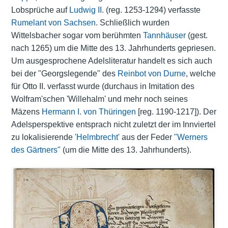
Lobsprüche auf
Ludwig II.
(reg. 1253-1294) verfasste
Rumelant von Sachsen
. Schließlich wurden
Wittelsbacher sogar vom berühmten
Tannhäuser
(gest.
nach 1265) um die Mitte des 13. Jahrhunderts gepriesen.
Um ausgesprochene Adelsliteratur handelt es sich auch
bei der "Georgslegende" des
Reinbot von Durne
, welche
für Otto II. verfasst wurde (durchaus in Imitation des
Wolfram'schen 'Willehalm' und mehr noch seines
Mäzens
Hermann I. von Thüringen
[reg. 1190-1217]). Der
Adelsperspektive entsprach nicht zuletzt der im Innviertel
zu lokalisierende
'Helmbrecht'
aus der Feder
"Werners
des Gärtners"
(um die Mitte des 13. Jahrhunderts).