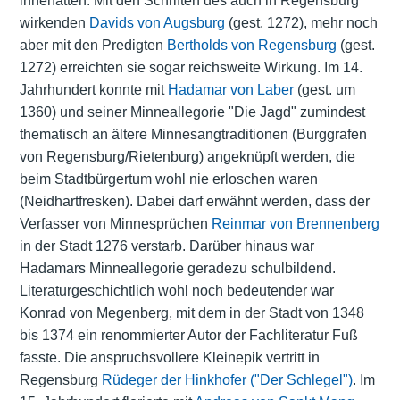
innehatten. Mit den Schriften des auch in Regensburg
wirkenden
Davids von Augsburg
(gest. 1272), mehr noch
aber mit den Predigten
Bertholds von Regensburg
(gest.
1272) erreichten sie sogar reichsweite Wirkung. Im 14.
Jahrhundert konnte mit
Hadamar von Laber
(gest. um
1360) und seiner Minneallegorie "Die Jagd" zumindest
thematisch an ältere Minnesangtraditionen (Burggrafen
von Regensburg/Rietenburg) angeknüpft werden, die
beim Stadtbürgertum wohl nie erloschen waren
(Neidhartfresken). Dabei darf erwähnt werden, dass der
Verfasser von Minnesprüchen
Reinmar von Brennenberg
in der Stadt 1276 verstarb. Darüber hinaus war
Hadamars Minneallegorie geradezu schulbildend.
Literaturgeschichtlich wohl noch bedeutender war
Konrad von Megenberg, mit dem in der Stadt von 1348
bis 1374 ein renommierter Autor der Fachliteratur Fuß
fasste. Die anspruchsvollere Kleinepik vertritt in
Regensburg
Rüdeger der Hinkhofer
("Der Schlegel")
. Im