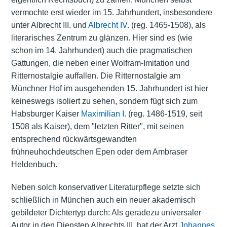
vermochte erst wieder im 15. Jahrhundert, insbesondere
unter Albrecht III. und
Albrecht IV.
(reg. 1465-1508), als
literarisches Zentrum zu glänzen. Hier sind es (wie
schon im 14. Jahrhundert) auch die pragmatischen
Gattungen, die neben einer Wolfram-Imitation und
Ritternostalgie auffallen. Die Ritternostalgie am
Münchner Hof im ausgehenden 15. Jahrhundert ist hier
keineswegs isoliert zu sehen, sondern fügt sich zum
Habsburger Kaiser
Maximilian I.
(reg. 1486-1519, seit
1508 als Kaiser), dem "letzten Ritter", mit seinen
entsprechend rückwärtsgewandten
frühneuhochdeutschen Epen oder dem Ambraser
Heldenbuch.
Neben solch konservativer Literaturpflege setzte sich
schließlich in München auch ein neuer akademisch
gebildeter Dichtertyp durch: Als geradezu universaler
Autor in den Diensten Albrechts III. hat der Arzt
Johannes