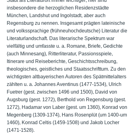
Stadt als Literaturort immer wichtiger; hier sind
insbesondere die herzoglichen Residenzstädte
München, Landshut und Ingolstadt, aber auch
Regensburg zu nennen. Insgesamt prägten lateinische
und volkssprachige (frühneuhochdeutsche) Literatur die
Literaturlandschaft. Das literarische Spektrum war
vielfältig und umfasste u. a. Romane, Briefe, Gedichte
(auch Minnesang), Ritterliteratur, Passionsspiele,
Itinerare und Reiseberichte, Geschichtsschreibung,
theologisches, geistliches und Staatsschrifttum. Zu den
wichtigsten altbayerischen Autoren des Spätmittelalters
zählten u. a. Johannes Aventinus (1477-1534), Ulrich
Fuetrer (gest. zwischen 1496 und 1500), David von
Augsburg (gest. 1272), Berthold von Regensburg (gest.
1272), Hadamar von Laber (gest. um 1360), Konrad von
Megenberg (1309-1374), Hans Rosenplüt (um 1400-um
1460), Konrad Celtis (1459-1508) und Jakob Locher
(1471-1528).