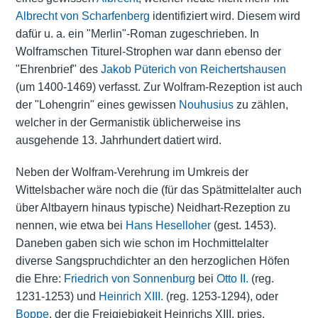
Albrecht von Scharfenberg
identifiziert wird. Diesem wird
dafür u. a. ein "Merlin"-Roman zugeschrieben. In
Wolframschen Titurel-Strophen war dann ebenso der
"Ehrenbrief" des
Jakob Püterich von Reichertshausen
(um 1400-1469) verfasst. Zur Wolfram-Rezeption ist auch
der "Lohengrin" eines gewissen
Nouhusius
zu zählen,
welcher in der Germanistik üblicherweise ins
ausgehende 13. Jahrhundert datiert wird.
Neben der Wolfram-Verehrung im Umkreis der
Wittelsbacher wäre noch die (für das Spätmittelalter auch
über Altbayern hinaus typische) Neidhart-Rezeption zu
nennen, wie etwa bei
Hans Heselloher
(gest. 1453).
Daneben gaben sich wie schon im Hochmittelalter
diverse Sangspruchdichter an den herzoglichen Höfen
die Ehre:
Friedrich von Sonnenburg
bei
Otto II.
(reg.
1231-1253) und
Heinrich XIII.
(reg. 1253-1294), oder
Boppe
, der die Freigiebigkeit Heinrichs XIII. pries.