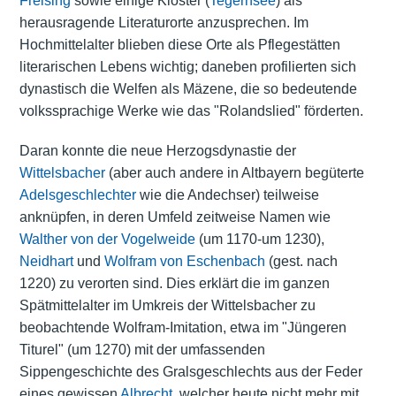
Freising
sowie einige Klöster (
Tegernsee
) als
herausragende Literaturorte anzusprechen. Im
Hochmittelalter blieben diese Orte als Pflegestätten
literarischen Lebens wichtig; daneben profilierten sich
dynastisch die Welfen als Mäzene, die so bedeutende
volkssprachige Werke wie das "Rolandslied" förderten.
Daran konnte die neue Herzogsdynastie der
Wittelsbacher
(aber auch andere in Altbayern begüterte
Adelsgeschlechter
wie die Andechser) teilweise
anknüpfen, in deren Umfeld zeitweise Namen wie
Walther von der Vogelweide
(um 1170-um 1230),
Neidhart
und
Wolfram von Eschenbach
(gest. nach
1220) zu verorten sind. Dies erklärt die im ganzen
Spätmittelalter im Umkreis der Wittelsbacher zu
beobachtende Wolfram-Imitation, etwa im "Jüngeren
Titurel" (um 1270) mit der umfassenden
Sippengeschichte des Gralsgeschlechts aus der Feder
eines gewissen
Albrecht
, welcher heute nicht mehr mit